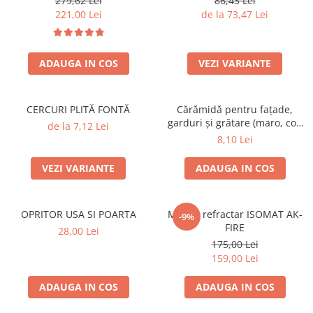
279,62 Lei
86,43 Lei
SOBE ȘI ȘEMINEE
221,00 Lei
de la 73,47 Lei
STICLĂ TERMOREZISTENTĂ
TIMP LIBER IN NATURA
TRUSE SI ACCESORII PROFESIONALE
ADAUGA IN COS
VEZI VARIANTE
DE CURATARE HORN
UZ GOSPODĂRESC
CERCURI PLITĂ FONTĂ
Cărămidă pentru fațade,
ȘEMINEE ȘI ÎNCĂLZITOARE DE
garduri și grătare (maro, colț
TERASĂ
de la 7,12 Lei
rotunjit) – 250 × 120 × 65 mm
8,10 Lei
VEZI VARIANTE
ADAUGA IN COS
OPRITOR USA SI POARTA
Mortar refractar ISOMAT AK-
-9%
FIRE
28,00 Lei
175,00 Lei
159,00 Lei
ADAUGA IN COS
ADAUGA IN COS