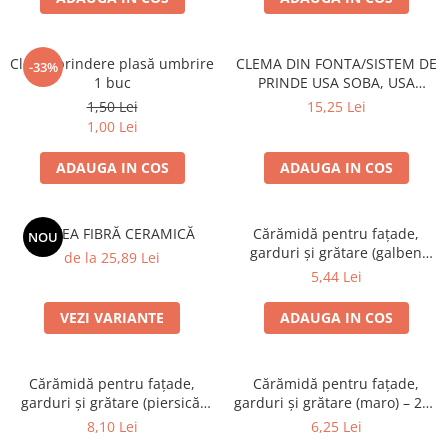
Grătare electrice
Grătare pe cărbuni
Clemă prindere plasă umbrire
CLEMA DIN FONTA/SISTEM DE
GRĂTARE PE GAZ
-33%
1 buc
PRINDE USA SOBA, USA
UȘI DIN FONTĂ
SEMINEU
1,50 Lei
15,25 Lei
Uși de cuptor
1,00 Lei
Uși pentru sobă și șemineu
ADAUGA IN COS
ADAUGA IN COS
VASE DE GĂTIT
Vase pentru gătit din aluminiu
SALTEA FIBRĂ CERAMICĂ
Cărămidă pentru fațade,
NOU
Vase pentru gătit din fontă
garduri și grătare (galben
de la 25,89 Lei
Vase pentru gătit din inox
corsica) – 250 × 120 × 65 mm
5,44 Lei
Vase pentru gătit din oțel
VEZI VARIANTE
ADAUGA IN COS
REDUCERI VASE DIN FONTĂ
CUPTOARE PENTRU SOBĂ
ACCESORII SOBĂ, ȘEMINEU ȘI
Cărămidă pentru fațade,
Cărămidă pentru fațade,
garduri și grătare (piersică,
garduri și grătare (maro) – 250
CUPTOR
colț rotunjit) – 250 × 120 × 65
× 120 × 65 mm
8,10 Lei
6,25 Lei
CĂRĂMIDĂ
mm