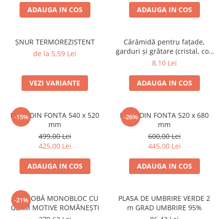
ACCESORII PENTRU GATIT
ADAUGA IN COS
ADAUGA IN COS
COPERTINE ȘI PRELATE
Prelată impermeabilă din
polietilenă cu inele
ȘNUR TERMOREZISTENT
Cărămidă pentru fațade,
garduri și grătare (cristal, colț
de la 5,59 Lei
COȘURI DE FUM
rotunjit) – 250 × 120 × 65 mm
8,10 Lei
Coșuri de fum din beton
Coșuri de fum din inox
VEZI VARIANTE
ADAUGA IN COS
Coșuri de fum din otel
DIVERSE
PLITA DIN FONTA 540 x 520
PLITA DIN FONTA 520 x 680
-15%
-26%
mm
mm
INSTALAȚII
499,00 Lei
600,00 Lei
Baterii și accesorii
425,00 Lei
445,00 Lei
PLASE DE UMBRIRE/ ANTIGRINDINĂ
PRODUSE PENTRU GRĂDINARIT
ADAUGA IN COS
ADAUGA IN COS
Irigații pentru grădină
Unelte electrice
UȘĂ SOBĂ MONOBLOC CU
PLASA DE UMBRIRE VERDE 2
-21%
GEAM MOTIVE ROMÂNEȘTI
m GRAD UMBRIRE 95%
Unelte pentru grădinărit