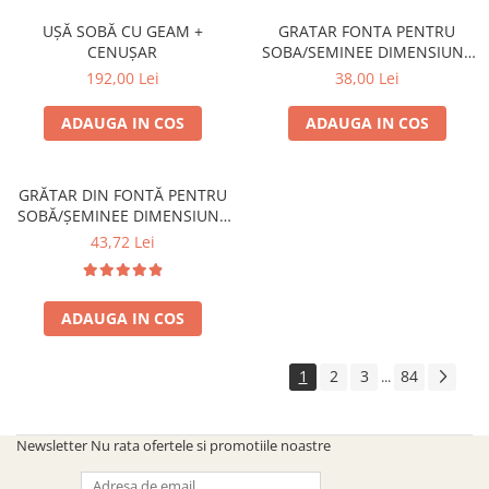
UȘĂ SOBĂ CU GEAM +
GRATAR FONTA PENTRU
CENUȘAR
SOBA/SEMINEE DIMENSIUNE
250x170 mm
192,00 Lei
38,00 Lei
ADAUGA IN COS
ADAUGA IN COS
GRĂTAR DIN FONTĂ PENTRU
SOBĂ/ȘEMINEE DIMENSIUNE
300 mm x 200 mm
43,72 Lei
ADAUGA IN COS
1
2
3
84
...
Newsletter
Nu rata ofertele si promotiile noastre