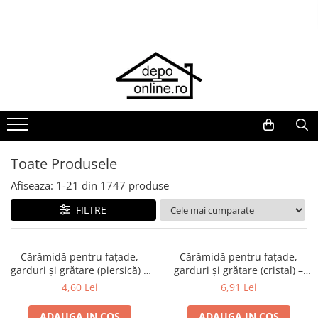
Toate Produsele
PRODUS ÎN ROMÂNIA
Plite din fontă România
Grătare barbeque din fontă
România
Grătare tehnice din fontă România
Toate Produsele
Vase de gătit din fontă România
Afiseaza:
1-
21
din
1747
produse
PLITE DIN FONTĂ
FILTRE
GRĂTARE DE GRĂDINĂ
Accesorii pentru grătare
Cuptoare de pizza
Cărămidă pentru fațade,
Cărămidă pentru fațade,
garduri și grătare (piersică) –
garduri și grătare (cristal) –
Grătare din fontă
250 × 120 × 65 mm
250 × 120 × 65 mm
4,60 Lei
6,91 Lei
Grătare din inox
ADAUGA IN COS
ADAUGA IN COS