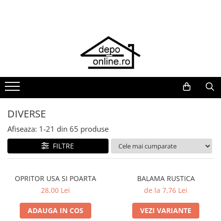
Toate Produsele
PRODUS ÎN ROMÂNIA
Plite din fontă România
Grătare barbeque din fontă
România
Grătare tehnice din fontă România
DIVERSE
Vase de gătit din fontă România
Afiseaza:
1-
21
din
65
produse
PLITE DIN FONTĂ
FILTRE
GRĂTARE DE GRĂDINĂ
Accesorii pentru grătare
Cuptoare de pizza
OPRITOR USA SI POARTA
BALAMA RUSTICA
28,00 Lei
de la 7,76 Lei
Grătare din fontă
Grătare din inox
ADAUGA IN COS
VEZI VARIANTE