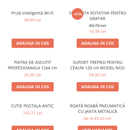
Grătare electrice
Grătare pe cărbuni
Priză inteligentă Wi-Fi
SUFLANTA ROTATIVA PENTRU
-61%
GRATAR
GRĂTARE PE GAZ
49,99 Lei
43,72 Lei
UȘI DIN FONTĂ
16,99 Lei
Uși de cuptor
ADAUGA IN COS
ADAUGA IN COS
Uși pentru sobă și șemineu
VASE DE GĂTIT
Vase pentru gătit din aluminiu
PIATRA DE ASCUTIT
SUPORT TREPIED PENTRU
PROFESIOANALA 12x4 cm
CEAUN 120 cm MODEL NOU
Vase pentru gătit din fontă
25,00 Lei
54,00 Lei
Vase pentru gătit din inox
ADAUGA IN COS
ADAUGA IN COS
Vase pentru gătit din oțel
REDUCERI VASE DIN FONTĂ
CUPTOARE PENTRU SOBĂ
CUTIE POSTALA ANTIC
ROATĂ ROABĂ PNEUMATICĂ
ACCESORII SOBĂ, ȘEMINEU ȘI
CU JANTA METALICĂ
163,71 Lei
CUPTOR
de la 65,43 Lei
CĂRĂMIDĂ