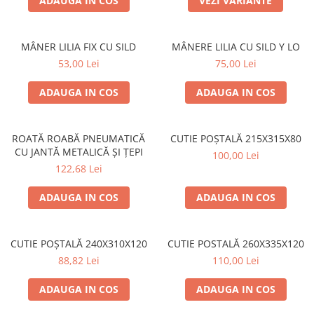
ADAUGA IN COS
VEZI VARIANTE
ACCESORII PENTRU GATIT
COPERTINE ȘI PRELATE
Prelată impermeabilă din
MÂNER LILIA FIX CU SILD
MÂNERE LILIA CU SILD Y LO
polietilenă cu inele
53,00 Lei
75,00 Lei
COȘURI DE FUM
ADAUGA IN COS
ADAUGA IN COS
Coșuri de fum din beton
Coșuri de fum din inox
ROATĂ ROABĂ PNEUMATICĂ
CUTIE POȘTALĂ 215X315X80
Coșuri de fum din otel
CU JANTĂ METALICĂ ȘI ȚEPI
100,00 Lei
DIVERSE
122,68 Lei
INSTALAȚII
Baterii și accesorii
ADAUGA IN COS
ADAUGA IN COS
PLASE DE UMBRIRE/ ANTIGRINDINĂ
PRODUSE PENTRU GRĂDINARIT
CUTIE POȘTALĂ 240X310X120
CUTIE POSTALĂ 260X335X120
Irigații pentru grădină
88,82 Lei
110,00 Lei
Unelte electrice
ADAUGA IN COS
ADAUGA IN COS
Unelte pentru grădinărit