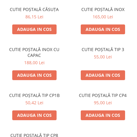
SOBE ȘI ȘEMINEE
CUTIE POȘTALĂ CĂSUȚA
CUTIE POȘTALĂ INOX
STICLĂ TERMOREZISTENTĂ
86,15 Lei
165,00 Lei
TIMP LIBER IN NATURA
TRUSE SI ACCESORII PROFESIONALE
ADAUGA IN COS
ADAUGA IN COS
DE CURATARE HORN
UZ GOSPODĂRESC
ȘEMINEE ȘI ÎNCĂLZITOARE DE
CUTIE POȘTALĂ INOX CU
CUTIE POȘTALĂ TIP 3
TERASĂ
CAPAC
55,00 Lei
188,00 Lei
ADAUGA IN COS
ADAUGA IN COS
CUTIE POȘTALĂ TIP CP1B
CUTIE POȘTALĂ TIP CP4
50,42 Lei
95,00 Lei
ADAUGA IN COS
ADAUGA IN COS
CUTIE POȘTALĂ TIP CP8