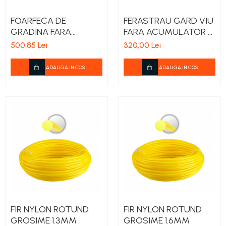
FOARFECA DE
FERASTRAU GARD VIU
GRADINA FARA
FARA ACUMULATOR SI
ACUMULATOR SI
INCARCATOR ONE
500,85 Lei
320,00 Lei
INCARCATOR ONE
EPTO
EPTO
ADAUGA IN COS
ADAUGA IN COS
FIR NYLON ROTUND
FIR NYLON ROTUND
GROSIME 1.3MM
GROSIME 1.6MM