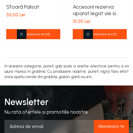
Sfoară Palisat
Accesorii rezerva
aparat legat vie si
33,00 Lei
legume.
15,00 Lei
ADAUGA IN COS
ADAUGA IN COS
In aceasta categorie, puteti gasi scule si unelte electrice pentru a va
usura munca in gradina. Cu produsele noastre, puteti ingriji fara efort
orice spatiu verde din gradina, gazon, gard viu etc.
Newsletter
Nu rata ofertele si promotiile noastre