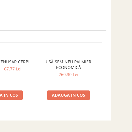
CENUȘAR CERBI
UȘĂ ȘEMINEU PALMIER
PRELATĂ I
-24%
ECONOMICĂ
gr/mp DIM
i
167,77 Lei
AL
260,30 Lei
177,94 L
 IN COS
ADAUGA IN COS
ADAUG