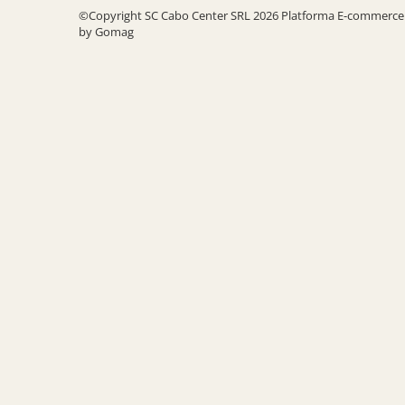
SOBE ȘI ȘEMINEE
©Copyright SC Cabo Center SRL 2026
Platforma E-commerce
STICLĂ TERMOREZISTENTĂ
by Gomag
TIMP LIBER IN NATURA
TRUSE SI ACCESORII PROFESIONALE
DE CURATARE HORN
UZ GOSPODĂRESC
ȘEMINEE ȘI ÎNCĂLZITOARE DE
TERASĂ