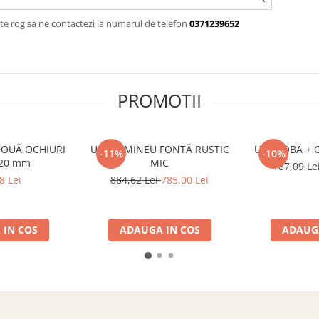
te rog sa ne contactezi la numarul de telefon
0371239652
PROMOTII
DOUĂ OCHIURI
UȘĂ ȘEMINEU FONTĂ RUSTIC
UȘĂ SOBĂ + 
-11%
-10%
320 mm
MIC
187,09 Le
8 Lei
884,62 Lei
785,00 Lei
 IN COS
ADAUGA IN COS
ADAUGA