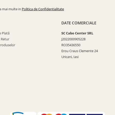
la mai multe in
Politica de Confidentialitate
DATE COMERCIALE
 Plată
SC Cabo Center SRL
e Retur
J2022000905228
Produselor
RO35436550
Erou Craus Clemente 24
Uricani, Iasi