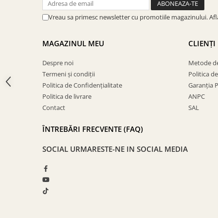
ACCESORII PENTRU GATIT
COPERTINE ȘI PRELATE
Vreau sa primesc newsletter cu promotiile magazinului. Af
Prelată impermeabilă din
polietilenă cu inele
MAGAZINUL MEU
CLIENȚI
COȘURI DE FUM
Despre noi
Metode de
Coșuri de fum din beton
Termeni și condiții
Politica d
Coșuri de fum din inox
Politica de Confidențialitate
Garanția 
Coșuri de fum din otel
Politica de livrare
ANPC
Contact
SAL
DIVERSE
INSTALAȚII
ÎNTREBĂRI FRECVENTE (FAQ)
Baterii și accesorii
SOCIAL
URMARESTE-NE IN SOCIAL MEDIA
PLASE DE UMBRIRE/ ANTIGRINDINĂ
PRODUSE PENTRU GRĂDINARIT
Irigații pentru grădină
Unelte electrice
Unelte pentru grădinărit