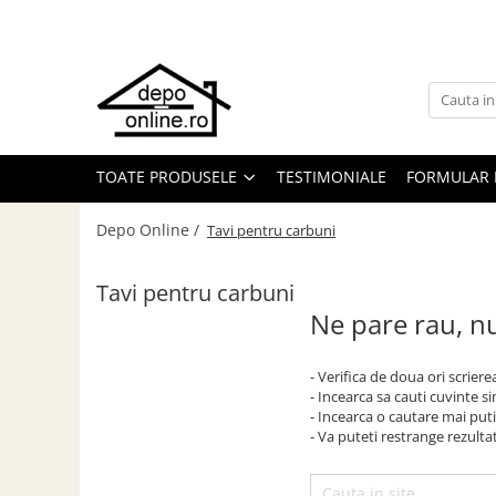
Toate Produsele
PRODUS ÎN ROMÂNIA
Plite din fontă România
TOATE PRODUSELE
TESTIMONIALE
FORMULAR 
Grătare barbeque din fontă
România
Depo Online /
Tavi pentru carbuni
Grătare tehnice din fontă România
Vase de gătit din fontă România
Tavi pentru carbuni
PLITE DIN FONTĂ
Ne pare rau, nu
GRĂTARE DE GRĂDINĂ
Accesorii pentru grătare
- Verifica de doua ori scriere
- Incearca sa cauti cuvinte s
Cuptoare de pizza
- Incearca o cautare mai puti
Grătare din fontă
- Va puteti restrange rezultat
Grătare din inox