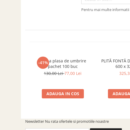
Grătare electrice
Pentru mai multe informatii 
Grătare pe cărbuni
GRĂTARE PE GAZ
UȘI DIN FONTĂ
Uși de cuptor
Uși pentru sobă și șemineu
VASE DE GĂTIT
Vase pentru gătit din aluminiu
Clema plasa de umbrire
PLITĂ FONTĂ 
-41%
pachet 100 buc
600 x 
Vase pentru gătit din fontă
130,00 Lei
77,00 Lei
325,3
Vase pentru gătit din inox
Vase pentru gătit din oțel
ADAUGA IN COS
ADAUGA
REDUCERI VASE DIN FONTĂ
CUPTOARE PENTRU SOBĂ
ACCESORII SOBĂ, ȘEMINEU ȘI
CUPTOR
Newsletter
Nu rata ofertele si promotiile noastre
CĂRĂMIDĂ