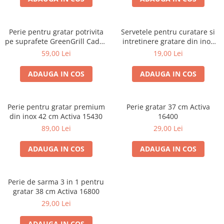
Perie pentru gratar potrivita
Servetele pentru curatare si
pe suprafete GreenGrill Cadac
intretinere gratare din inox
fabricata din Palmyra 98302V
Grandhall A06612024T set de
59,00 Lei
19,00 Lei
6 bucati
ADAUGA IN COS
ADAUGA IN COS
Perie pentru gratar premium
Perie gratar 37 cm Activa
din inox 42 cm Activa 15430
16400
89,00 Lei
29,00 Lei
ADAUGA IN COS
ADAUGA IN COS
Perie de sarma 3 in 1 pentru
gratar 38 cm Activa 16800
29,00 Lei
ADAUGA IN COS