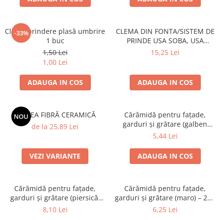
Clemă prindere plasă umbrire
CLEMA DIN FONTA/SISTEM DE
-33%
1 buc
PRINDE USA SOBA, USA
SEMINEU
1,50 Lei
15,25 Lei
1,00 Lei
ADAUGA IN COS
ADAUGA IN COS
SALTEA FIBRĂ CERAMICĂ
Cărămidă pentru fațade,
NOU
garduri și grătare (galben
de la 25,89 Lei
corsica) – 250 × 120 × 65 mm
5,44 Lei
VEZI VARIANTE
ADAUGA IN COS
Cărămidă pentru fațade,
Cărămidă pentru fațade,
garduri și grătare (piersică,
garduri și grătare (maro) – 250
colț rotunjit) – 250 × 120 × 65
× 120 × 65 mm
8,10 Lei
6,25 Lei
mm