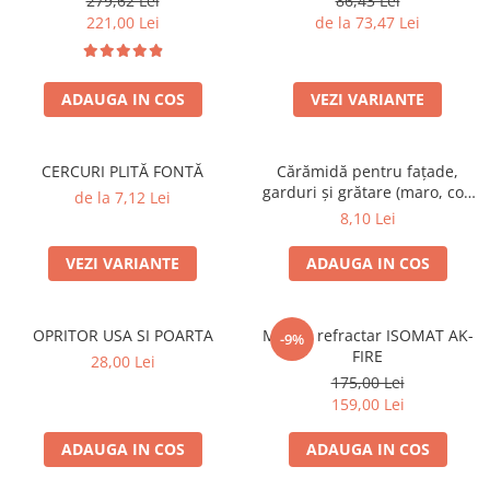
279,62 Lei
86,43 Lei
221,00 Lei
de la 73,47 Lei
ADAUGA IN COS
VEZI VARIANTE
CERCURI PLITĂ FONTĂ
Cărămidă pentru fațade,
garduri și grătare (maro, colț
de la 7,12 Lei
rotunjit) – 250 × 120 × 65 mm
8,10 Lei
VEZI VARIANTE
ADAUGA IN COS
OPRITOR USA SI POARTA
Mortar refractar ISOMAT AK-
-9%
FIRE
28,00 Lei
175,00 Lei
159,00 Lei
ADAUGA IN COS
ADAUGA IN COS