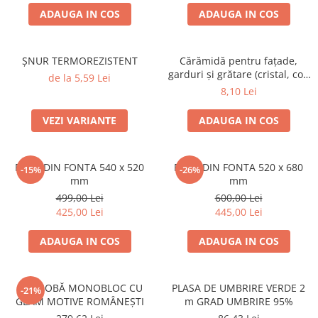
ADAUGA IN COS
ADAUGA IN COS
ȘNUR TERMOREZISTENT
Cărămidă pentru fațade,
garduri și grătare (cristal, colț
de la 5,59 Lei
rotunjit) – 250 × 120 × 65 mm
8,10 Lei
VEZI VARIANTE
ADAUGA IN COS
PLITA DIN FONTA 540 x 520
PLITA DIN FONTA 520 x 680
-15%
-26%
mm
mm
499,00 Lei
600,00 Lei
425,00 Lei
445,00 Lei
ADAUGA IN COS
ADAUGA IN COS
UȘĂ SOBĂ MONOBLOC CU
PLASA DE UMBRIRE VERDE 2
-21%
GEAM MOTIVE ROMÂNEȘTI
m GRAD UMBRIRE 95%