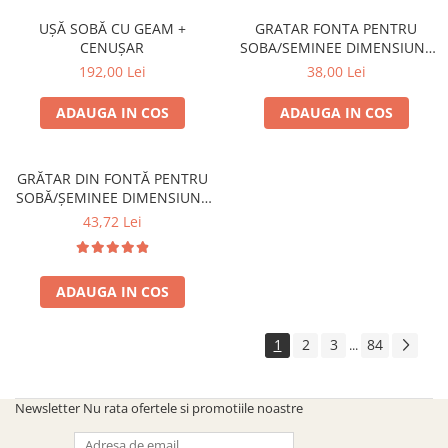
UȘĂ SOBĂ CU GEAM +
GRATAR FONTA PENTRU
CENUȘAR
SOBA/SEMINEE DIMENSIUNE
250x170 mm
192,00 Lei
38,00 Lei
ADAUGA IN COS
ADAUGA IN COS
GRĂTAR DIN FONTĂ PENTRU
SOBĂ/ȘEMINEE DIMENSIUNE
300 mm x 200 mm
43,72 Lei
ADAUGA IN COS
1
2
3
84
...
Newsletter
Nu rata ofertele si promotiile noastre