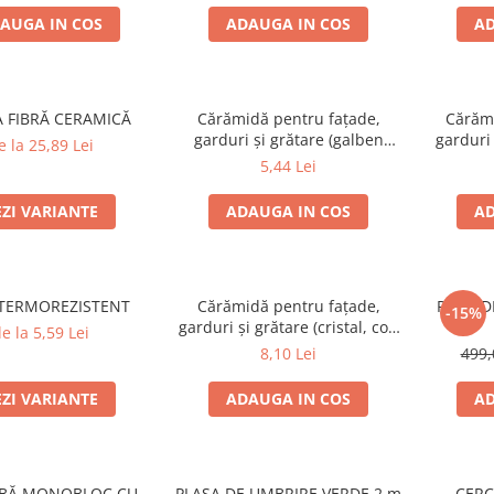
AUGA IN COS
ADAUGA IN COS
AD
A FIBRĂ CERAMICĂ
Cărămidă pentru fațade,
Cărămi
garduri și grătare (galben
garduri 
e la 25,89 Lei
corsica) – 250 × 120 × 65 mm
colț rotu
5,44 Lei
EZI VARIANTE
ADAUGA IN COS
AD
TERMOREZISTENT
Cărămidă pentru fațade,
PLITA D
-15%
garduri și grătare (cristal, colț
e la 5,59 Lei
rotunjit) – 250 × 120 × 65 mm
8,10 Lei
499,
EZI VARIANTE
ADAUGA IN COS
AD
OBĂ MONOBLOC CU
PLASA DE UMBRIRE VERDE 2 m
CERC