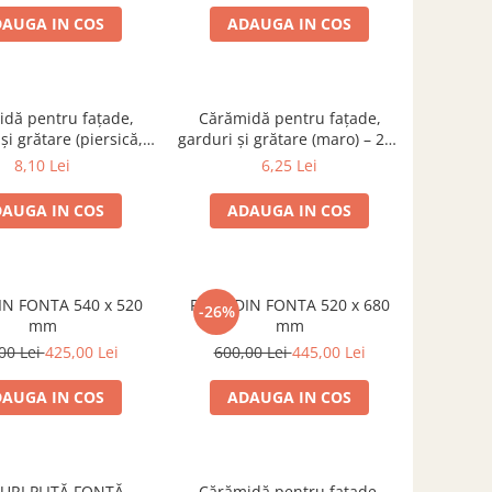
AUGA IN COS
ADAUGA IN COS
dă pentru fațade,
Cărămidă pentru fațade,
și grătare (piersică,
garduri și grătare (maro) – 250
njit) – 250 × 120 × 65
× 120 × 65 mm
8,10 Lei
6,25 Lei
mm
AUGA IN COS
ADAUGA IN COS
IN FONTA 540 x 520
PLITA DIN FONTA 520 x 680
-26%
mm
mm
00 Lei
425,00 Lei
600,00 Lei
445,00 Lei
AUGA IN COS
ADAUGA IN COS
URI PLITĂ FONTĂ
Cărămidă pentru fațade,