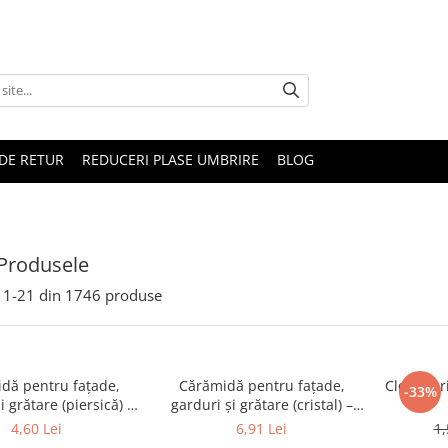
DE RETUR
REDUCERI PLASE UMBRIRE
BLOG
Produsele
1-
21
din
1746
produse
dă pentru fațade,
Cărămidă pentru fațade,
Clemă pr
-33%
i grătare (piersică) –
garduri și grătare (cristal) –
 × 120 × 65 mm
250 × 120 × 65 mm
4,60 Lei
6,91 Lei
1,