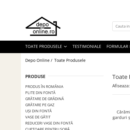
Toate Produsele
PRODUS ÎN ROMÂNIA
Plite din fontă România
TOATE PRODUSELE
TESTIMONIALE
FORMULAR 
Grătare barbeque din fontă
România
Depo Online /
Toate Produsele
Grătare tehnice din fontă România
Vase de gătit din fontă România
Toate 
PRODUSE
PLITE DIN FONTĂ
Afiseaza:
PRODUS ÎN ROMÂNIA
GRĂTARE DE GRĂDINĂ
PLITE DIN FONTĂ
Accesorii pentru grătare
GRĂTARE DE GRĂDINĂ
Cuptoare de pizza
GRĂTARE PE GAZ
UȘI DIN FONTĂ
Cărămi
Grătare din fontă
VASE DE GĂTIT
garduri ș
Grătare din inox
250
REDUCERI VASE DIN FONTĂ
CUPTOARE PENTRU SOBĂ