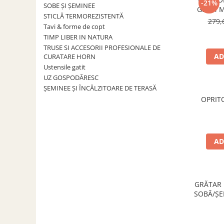
-21%
ACCESORII PENTRU GATIT
SOBE ȘI ȘEMINEE
GEAM M
STICLĂ TERMOREZISTENTĂ
COPERTINE ȘI PRELATE
279,
Tavi & forme de copt
Prelată impermeabilă din
TIMP LIBER IN NATURA
polietilenă cu inele
TRUSE SI ACCESORII PROFESIONALE DE
COȘURI DE FUM
AD
CURATARE HORN
Ustensile gatit
Coșuri de fum din beton
UZ GOSPODĂRESC
Coșuri de fum din inox
ȘEMINEE ȘI ÎNCĂLZITOARE DE TERASĂ
Coșuri de fum din otel
OPRIT
DIVERSE
INSTALAȚII
Baterii și accesorii
AD
PLASE DE UMBRIRE/ ANTIGRINDINĂ
PRODUSE PENTRU GRĂDINARIT
Irigații pentru grădină
GRĂTAR 
SOBĂ/ȘE
Unelte electrice
300
Unelte pentru grădinărit