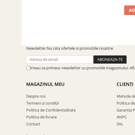
SOBE ȘI ȘEMINEE
AD
STICLĂ TERMOREZISTENTĂ
TIMP LIBER IN NATURA
TRUSE SI ACCESORII PROFESIONALE
DE CURATARE HORN
UZ GOSPODĂRESC
ȘEMINEE ȘI ÎNCĂLZITOARE DE
Newsletter
Nu rata ofertele si promotiile noastre
TERASĂ
Vreau sa primesc newsletter cu promotiile magazinului. Af
MAGAZINUL MEU
CLIENȚI
Despre noi
Metode de
Termeni și condiții
Politica d
Politica de Confidențialitate
Garanția 
Politica de livrare
ANPC
Contact
SAL