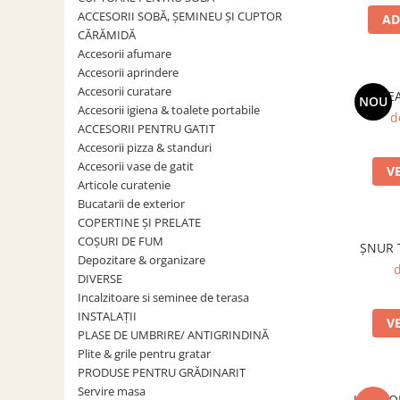
Grătare electrice
ACCESORII SOBĂ, ȘEMINEU ȘI CUPTOR
AD
Grătare pe cărbuni
CĂRĂMIDĂ
Accesorii afumare
GRĂTARE PE GAZ
Accesorii aprindere
UȘI DIN FONTĂ
Accesorii curatare
SALTE
NOU
Uși de cuptor
Accesorii igiena & toalete portabile
d
ACCESORII PENTRU GATIT
Uși pentru sobă și șemineu
Accesorii pizza & standuri
VASE DE GĂTIT
Accesorii vase de gatit
V
Vase pentru gătit din aluminiu
Articole curatenie
Bucatarii de exterior
Vase pentru gătit din fontă
COPERTINE ȘI PRELATE
Vase pentru gătit din inox
COȘURI DE FUM
ȘNUR 
Depozitare & organizare
Vase pentru gătit din oțel
d
DIVERSE
REDUCERI VASE DIN FONTĂ
Incalzitoare si seminee de terasa
INSTALAȚII
CUPTOARE PENTRU SOBĂ
V
PLASE DE UMBRIRE/ ANTIGRINDINĂ
ACCESORII SOBĂ, ȘEMINEU ȘI
Plite & grile pentru gratar
CUPTOR
PRODUSE PENTRU GRĂDINARIT
CĂRĂMIDĂ
Servire masa
UȘĂ S