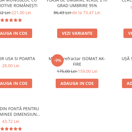
OTIVE ROMÂNEȘTI
GRAD UMBRIRE 95%
62 Lei
221,00 Lei
86,43 Lei
de la 73,47 Lei
AUGA IN COS
VEZI VARIANTE
V
OR USA SI POARTA
Mortar refractar ISOMAT AK-
UȘĂ 
-9%
FIRE
28,00 Lei
175,00 Lei
159,00 Lei
AUGA IN COS
ADAUGA IN COS
AD
DIN FONTĂ PENTRU
MINEE DIMENSIUNE
 mm x 200 mm
43,72 Lei