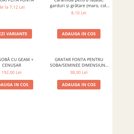
garduri și grătare (maro, colț
de la 7,12 Lei
rotunjit) – 250 × 120 × 65 mm
8,10 Lei
EZI VARIANTE
ADAUGA IN COS
SOBĂ CU GEAM +
GRATAR FONTA PENTRU
CENUȘAR
SOBA/SEMINEE DIMENSIUNE
250x170 mm
192,00 Lei
38,00 Lei
AUGA IN COS
ADAUGA IN COS