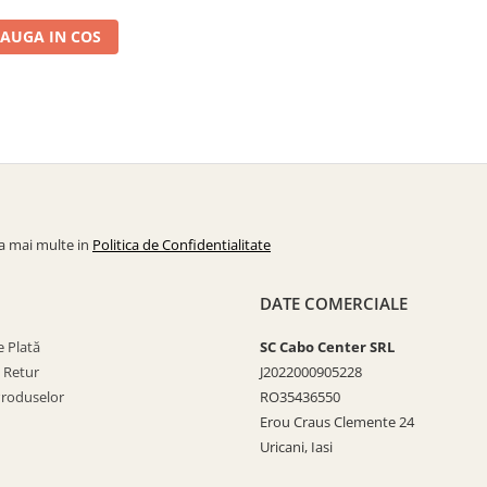
AUGA IN COS
la mai multe in
Politica de Confidentialitate
DATE COMERCIALE
 Plată
SC Cabo Center SRL
e Retur
J2022000905228
Produselor
RO35436550
Erou Craus Clemente 24
Uricani, Iasi