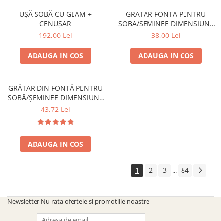
UȘĂ SOBĂ CU GEAM +
GRATAR FONTA PENTRU
CENUȘAR
SOBA/SEMINEE DIMENSIUNE
250x170 mm
192,00 Lei
38,00 Lei
ADAUGA IN COS
ADAUGA IN COS
GRĂTAR DIN FONTĂ PENTRU
SOBĂ/ȘEMINEE DIMENSIUNE
300 mm x 200 mm
43,72 Lei
ADAUGA IN COS
1
2
3
84
...
Newsletter
Nu rata ofertele si promotiile noastre