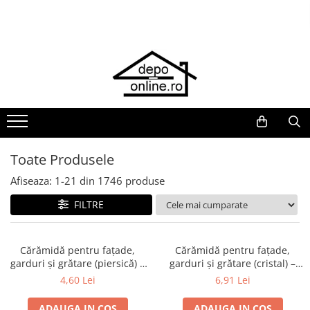
Toate Produsele
PRODUS ÎN ROMÂNIA
Plite din fontă România
Grătare barbeque din fontă
România
Grătare tehnice din fontă România
Toate Produsele
Vase de gătit din fontă România
Afiseaza:
1-
21
din
1746
produse
PLITE DIN FONTĂ
FILTRE
GRĂTARE DE GRĂDINĂ
Accesorii pentru grătare
Cuptoare de pizza
Cărămidă pentru fațade,
Cărămidă pentru fațade,
garduri și grătare (piersică) –
garduri și grătare (cristal) –
Grătare din fontă
250 × 120 × 65 mm
250 × 120 × 65 mm
4,60 Lei
6,91 Lei
Grătare din inox
ADAUGA IN COS
ADAUGA IN COS