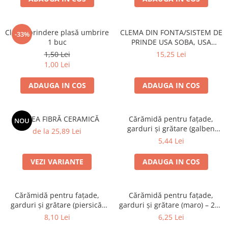
Grătare electrice
Grătare pe cărbuni
Clemă prindere plasă umbrire
CLEMA DIN FONTA/SISTEM DE
GRĂTARE PE GAZ
-33%
1 buc
PRINDE USA SOBA, USA
UȘI DIN FONTĂ
SEMINEU
1,50 Lei
15,25 Lei
Uși de cuptor
1,00 Lei
Uși pentru sobă și șemineu
ADAUGA IN COS
ADAUGA IN COS
VASE DE GĂTIT
Vase pentru gătit din aluminiu
SALTEA FIBRĂ CERAMICĂ
Cărămidă pentru fațade,
NOU
Vase pentru gătit din fontă
garduri și grătare (galben
de la 25,89 Lei
Vase pentru gătit din inox
corsica) – 250 × 120 × 65 mm
5,44 Lei
Vase pentru gătit din oțel
VEZI VARIANTE
ADAUGA IN COS
REDUCERI VASE DIN FONTĂ
CUPTOARE PENTRU SOBĂ
ACCESORII SOBĂ, ȘEMINEU ȘI
Cărămidă pentru fațade,
Cărămidă pentru fațade,
garduri și grătare (piersică,
garduri și grătare (maro) – 250
CUPTOR
colț rotunjit) – 250 × 120 × 65
× 120 × 65 mm
8,10 Lei
6,25 Lei
CĂRĂMIDĂ
mm