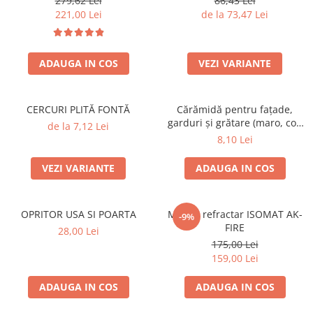
279,62 Lei
86,43 Lei
SOBE ȘI ȘEMINEE
221,00 Lei
de la 73,47 Lei
STICLĂ TERMOREZISTENTĂ
TIMP LIBER IN NATURA
TRUSE SI ACCESORII PROFESIONALE
ADAUGA IN COS
VEZI VARIANTE
DE CURATARE HORN
UZ GOSPODĂRESC
CERCURI PLITĂ FONTĂ
Cărămidă pentru fațade,
ȘEMINEE ȘI ÎNCĂLZITOARE DE
garduri și grătare (maro, colț
TERASĂ
de la 7,12 Lei
rotunjit) – 250 × 120 × 65 mm
8,10 Lei
VEZI VARIANTE
ADAUGA IN COS
OPRITOR USA SI POARTA
Mortar refractar ISOMAT AK-
-9%
FIRE
28,00 Lei
175,00 Lei
159,00 Lei
ADAUGA IN COS
ADAUGA IN COS