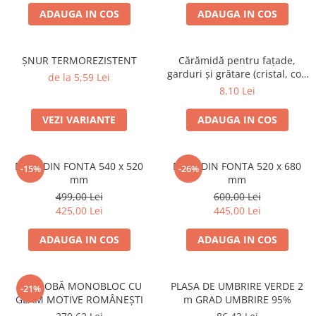
ACCESORII PENTRU GATIT
ADAUGA IN COS
ADAUGA IN COS
COPERTINE ȘI PRELATE
Prelată impermeabilă din
polietilenă cu inele
ȘNUR TERMOREZISTENT
Cărămidă pentru fațade,
garduri și grătare (cristal, colț
de la 5,59 Lei
COȘURI DE FUM
rotunjit) – 250 × 120 × 65 mm
8,10 Lei
Coșuri de fum din beton
Coșuri de fum din inox
VEZI VARIANTE
ADAUGA IN COS
Coșuri de fum din otel
DIVERSE
PLITA DIN FONTA 540 x 520
PLITA DIN FONTA 520 x 680
-15%
-26%
mm
mm
INSTALAȚII
499,00 Lei
600,00 Lei
Baterii și accesorii
425,00 Lei
445,00 Lei
PLASE DE UMBRIRE/ ANTIGRINDINĂ
PRODUSE PENTRU GRĂDINARIT
ADAUGA IN COS
ADAUGA IN COS
Irigații pentru grădină
Unelte electrice
UȘĂ SOBĂ MONOBLOC CU
PLASA DE UMBRIRE VERDE 2
-21%
GEAM MOTIVE ROMÂNEȘTI
m GRAD UMBRIRE 95%
Unelte pentru grădinărit