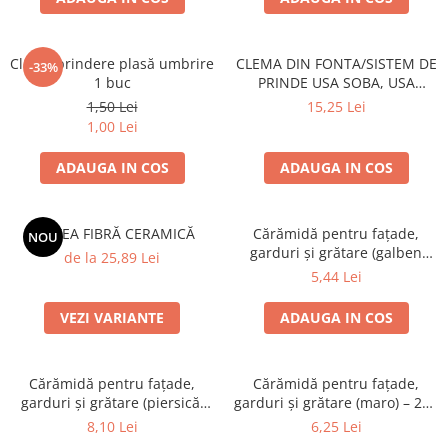
Clemă prindere plasă umbrire
CLEMA DIN FONTA/SISTEM DE
-33%
1 buc
PRINDE USA SOBA, USA
SEMINEU
1,50 Lei
15,25 Lei
1,00 Lei
ADAUGA IN COS
ADAUGA IN COS
SALTEA FIBRĂ CERAMICĂ
Cărămidă pentru fațade,
NOU
garduri și grătare (galben
de la 25,89 Lei
corsica) – 250 × 120 × 65 mm
5,44 Lei
VEZI VARIANTE
ADAUGA IN COS
Cărămidă pentru fațade,
Cărămidă pentru fațade,
garduri și grătare (piersică,
garduri și grătare (maro) – 250
colț rotunjit) – 250 × 120 × 65
× 120 × 65 mm
8,10 Lei
6,25 Lei
mm