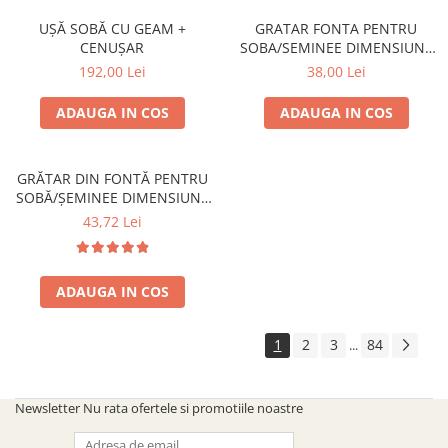
UȘĂ SOBĂ CU GEAM +
GRATAR FONTA PENTRU
CENUȘAR
SOBA/SEMINEE DIMENSIUNE
250x170 mm
192,00 Lei
38,00 Lei
ADAUGA IN COS
ADAUGA IN COS
GRĂTAR DIN FONTĂ PENTRU
SOBĂ/ȘEMINEE DIMENSIUNE
300 mm x 200 mm
43,72 Lei
ADAUGA IN COS
1
2
3
84
...
Newsletter
Nu rata ofertele si promotiile noastre