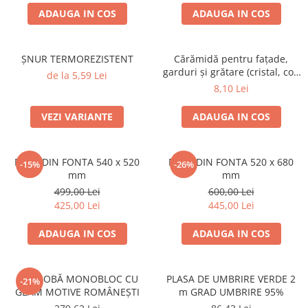
ADAUGA IN COS
ADAUGA IN COS
ȘNUR TERMOREZISTENT
Cărămidă pentru fațade,
garduri și grătare (cristal, colț
de la 5,59 Lei
rotunjit) – 250 × 120 × 65 mm
8,10 Lei
VEZI VARIANTE
ADAUGA IN COS
PLITA DIN FONTA 540 x 520
PLITA DIN FONTA 520 x 680
-15%
-26%
mm
mm
499,00 Lei
600,00 Lei
425,00 Lei
445,00 Lei
ADAUGA IN COS
ADAUGA IN COS
UȘĂ SOBĂ MONOBLOC CU
PLASA DE UMBRIRE VERDE 2
-21%
GEAM MOTIVE ROMÂNEȘTI
m GRAD UMBRIRE 95%