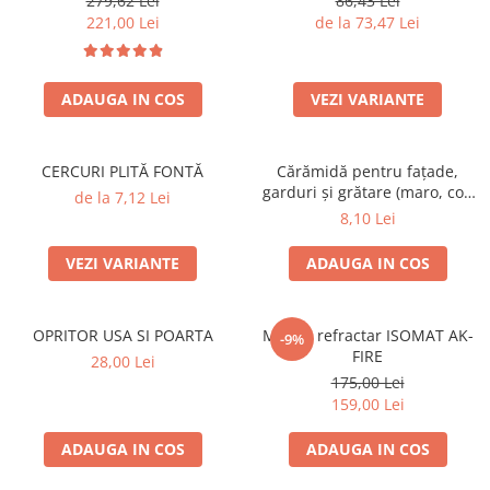
279,62 Lei
86,43 Lei
221,00 Lei
de la 73,47 Lei
ADAUGA IN COS
VEZI VARIANTE
CERCURI PLITĂ FONTĂ
Cărămidă pentru fațade,
garduri și grătare (maro, colț
de la 7,12 Lei
rotunjit) – 250 × 120 × 65 mm
8,10 Lei
VEZI VARIANTE
ADAUGA IN COS
OPRITOR USA SI POARTA
Mortar refractar ISOMAT AK-
-9%
FIRE
28,00 Lei
175,00 Lei
159,00 Lei
ADAUGA IN COS
ADAUGA IN COS