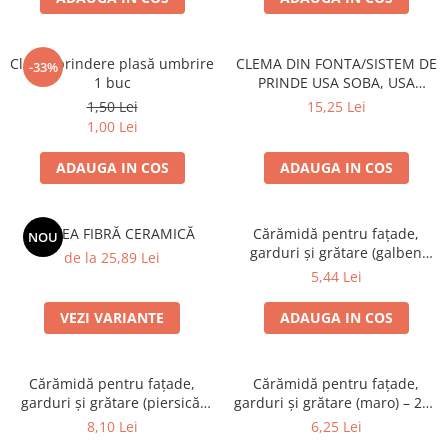
Grătare electrice
Grătare pe cărbuni
Clemă prindere plasă umbrire
CLEMA DIN FONTA/SISTEM DE
GRĂTARE PE GAZ
-33%
1 buc
PRINDE USA SOBA, USA
UȘI DIN FONTĂ
SEMINEU
1,50 Lei
15,25 Lei
Uși de cuptor
1,00 Lei
Uși pentru sobă și șemineu
ADAUGA IN COS
ADAUGA IN COS
VASE DE GĂTIT
Vase pentru gătit din aluminiu
SALTEA FIBRĂ CERAMICĂ
Cărămidă pentru fațade,
NOU
Vase pentru gătit din fontă
garduri și grătare (galben
de la 25,89 Lei
Vase pentru gătit din inox
corsica) – 250 × 120 × 65 mm
5,44 Lei
Vase pentru gătit din oțel
VEZI VARIANTE
ADAUGA IN COS
REDUCERI VASE DIN FONTĂ
CUPTOARE PENTRU SOBĂ
ACCESORII SOBĂ, ȘEMINEU ȘI
Cărămidă pentru fațade,
Cărămidă pentru fațade,
garduri și grătare (piersică,
garduri și grătare (maro) – 250
CUPTOR
colț rotunjit) – 250 × 120 × 65
× 120 × 65 mm
8,10 Lei
6,25 Lei
CĂRĂMIDĂ
mm