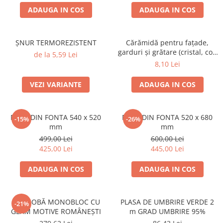
ACCESORII PENTRU GATIT
ADAUGA IN COS
ADAUGA IN COS
COPERTINE ȘI PRELATE
Prelată impermeabilă din
polietilenă cu inele
ȘNUR TERMOREZISTENT
Cărămidă pentru fațade,
garduri și grătare (cristal, colț
de la 5,59 Lei
COȘURI DE FUM
rotunjit) – 250 × 120 × 65 mm
8,10 Lei
Coșuri de fum din beton
Coșuri de fum din inox
VEZI VARIANTE
ADAUGA IN COS
Coșuri de fum din otel
DIVERSE
PLITA DIN FONTA 540 x 520
PLITA DIN FONTA 520 x 680
-15%
-26%
mm
mm
INSTALAȚII
499,00 Lei
600,00 Lei
Baterii și accesorii
425,00 Lei
445,00 Lei
PLASE DE UMBRIRE/ ANTIGRINDINĂ
PRODUSE PENTRU GRĂDINARIT
ADAUGA IN COS
ADAUGA IN COS
Irigații pentru grădină
Unelte electrice
UȘĂ SOBĂ MONOBLOC CU
PLASA DE UMBRIRE VERDE 2
-21%
GEAM MOTIVE ROMÂNEȘTI
m GRAD UMBRIRE 95%
Unelte pentru grădinărit