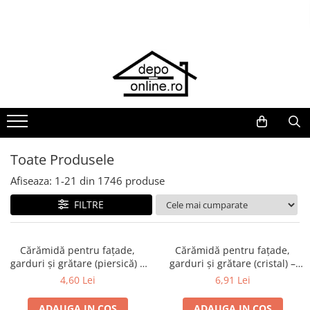
Toate Produsele
PRODUS ÎN ROMÂNIA
Plite din fontă România
Grătare barbeque din fontă
România
Grătare tehnice din fontă România
Toate Produsele
Vase de gătit din fontă România
Afiseaza:
1-
21
din
1746
produse
PLITE DIN FONTĂ
FILTRE
GRĂTARE DE GRĂDINĂ
Accesorii pentru grătare
Cuptoare de pizza
Cărămidă pentru fațade,
Cărămidă pentru fațade,
garduri și grătare (piersică) –
garduri și grătare (cristal) –
Grătare din fontă
250 × 120 × 65 mm
250 × 120 × 65 mm
4,60 Lei
6,91 Lei
Grătare din inox
ADAUGA IN COS
ADAUGA IN COS