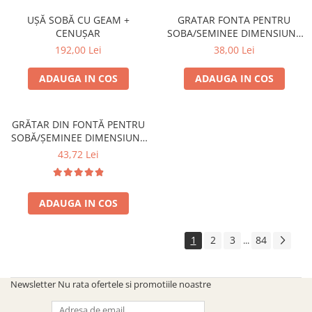
UȘĂ SOBĂ CU GEAM +
GRATAR FONTA PENTRU
CENUȘAR
SOBA/SEMINEE DIMENSIUNE
250x170 mm
192,00 Lei
38,00 Lei
ADAUGA IN COS
ADAUGA IN COS
GRĂTAR DIN FONTĂ PENTRU
SOBĂ/ȘEMINEE DIMENSIUNE
300 mm x 200 mm
43,72 Lei
ADAUGA IN COS
1
2
3
84
...
Newsletter
Nu rata ofertele si promotiile noastre