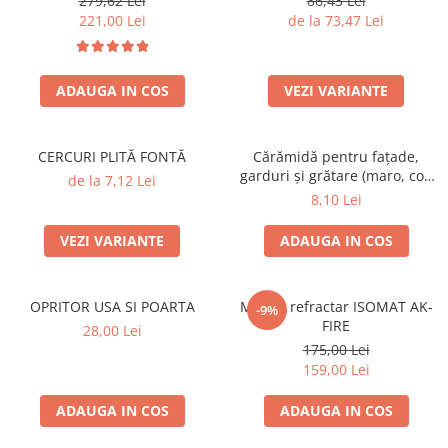
279,62 Lei
86,43 Lei
SOBE ȘI ȘEMINEE
221,00 Lei
de la 73,47 Lei
STICLĂ TERMOREZISTENTĂ
TIMP LIBER IN NATURA
TRUSE SI ACCESORII PROFESIONALE
ADAUGA IN COS
VEZI VARIANTE
DE CURATARE HORN
UZ GOSPODĂRESC
CERCURI PLITĂ FONTĂ
Cărămidă pentru fațade,
ȘEMINEE ȘI ÎNCĂLZITOARE DE
garduri și grătare (maro, colț
TERASĂ
de la 7,12 Lei
rotunjit) – 250 × 120 × 65 mm
8,10 Lei
VEZI VARIANTE
ADAUGA IN COS
OPRITOR USA SI POARTA
Mortar refractar ISOMAT AK-
-9%
FIRE
28,00 Lei
175,00 Lei
159,00 Lei
ADAUGA IN COS
ADAUGA IN COS