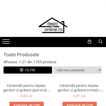
Toate Produsele
PRODUS ÎN ROMÂNIA
Plite din fontă România
Grătare barbeque din fontă
România
Grătare tehnice din fontă România
Toate Produsele
Vase de gătit din fontă România
Afiseaza:
1-
21
din
1750
produse
PLITE DIN FONTĂ
FILTRE
GRĂTARE DE GRĂDINĂ
Accesorii pentru grătare
Cuptoare de pizza
Cărămidă pentru fațade,
Cărămidă pentru fațade,
garduri și grătare (piersică) –
garduri și grătare (cristal) –
Grătare din fontă
250 × 120 × 65 mm
250 × 120 × 65 mm
4,60 Lei
6,91 Lei
Grătare din inox
ADAUGA IN COS
ADAUGA IN COS