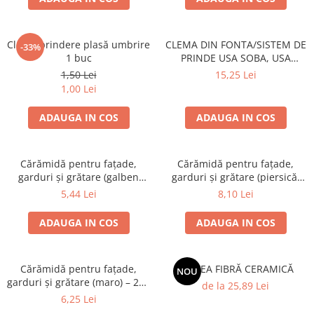
Grătare electrice
Grătare pe cărbuni
Clemă prindere plasă umbrire
CLEMA DIN FONTA/SISTEM DE
GRĂTARE PE GAZ
-33%
1 buc
PRINDE USA SOBA, USA
UȘI DIN FONTĂ
SEMINEU
1,50 Lei
15,25 Lei
Uși de cuptor
1,00 Lei
Uși pentru sobă și șemineu
ADAUGA IN COS
ADAUGA IN COS
VASE DE GĂTIT
Vase pentru gătit din aluminiu
Cărămidă pentru fațade,
Cărămidă pentru fațade,
Vase pentru gătit din fontă
garduri și grătare (galben
garduri și grătare (piersică,
Vase pentru gătit din inox
corsica) – 250 × 120 × 65 mm
colț rotunjit) – 250 × 120 × 65
5,44 Lei
8,10 Lei
mm
Vase pentru gătit din oțel
ADAUGA IN COS
ADAUGA IN COS
REDUCERI VASE DIN FONTĂ
CUPTOARE PENTRU SOBĂ
ACCESORII SOBĂ, ȘEMINEU ȘI
Cărămidă pentru fațade,
SALTEA FIBRĂ CERAMICĂ
NOU
garduri și grătare (maro) – 250
CUPTOR
de la 25,89 Lei
× 120 × 65 mm
6,25 Lei
CĂRĂMIDĂ