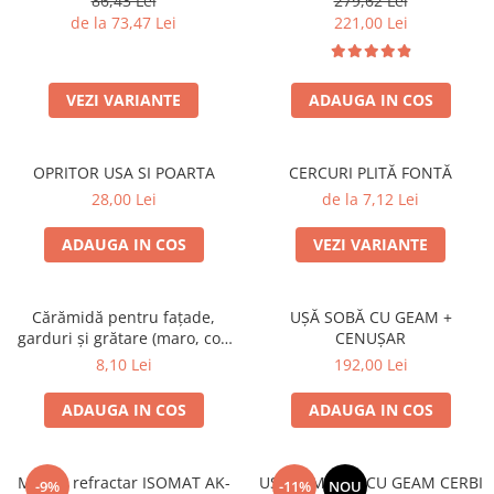
86,43 Lei
279,62 Lei
SOBE ȘI ȘEMINEE
de la 73,47 Lei
221,00 Lei
STICLĂ TERMOREZISTENTĂ
TIMP LIBER IN NATURA
TRUSE SI ACCESORII PROFESIONALE
VEZI VARIANTE
ADAUGA IN COS
DE CURATARE HORN
UZ GOSPODĂRESC
OPRITOR USA SI POARTA
CERCURI PLITĂ FONTĂ
ȘEMINEE ȘI ÎNCĂLZITOARE DE
TERASĂ
28,00 Lei
de la 7,12 Lei
ADAUGA IN COS
VEZI VARIANTE
Cărămidă pentru fațade,
UȘĂ SOBĂ CU GEAM +
garduri și grătare (maro, colț
CENUȘAR
rotunjit) – 250 × 120 × 65 mm
8,10 Lei
192,00 Lei
ADAUGA IN COS
ADAUGA IN COS
Mortar refractar ISOMAT AK-
UȘĂ ȘEMINEU CU GEAM CERBI
-9%
-11%
NOU