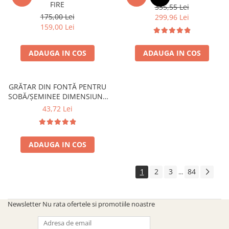
FIRE
335,55 Lei
175,00 Lei
299,96 Lei
159,00 Lei
ADAUGA IN COS
ADAUGA IN COS
GRĂTAR DIN FONTĂ PENTRU
SOBĂ/ȘEMINEE DIMENSIUNE
300 mm x 200 mm
43,72 Lei
ADAUGA IN COS
1
2
3
84
...
Newsletter
Nu rata ofertele si promotiile noastre