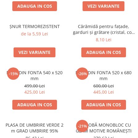
ACCESORII PENTRU GATIT
ADAUGA IN COS
VEZI VARIANTE
COPERTINE ȘI PRELATE
Prelată impermeabilă din
polietilenă cu inele
ȘNUR TERMOREZISTENT
Cărămidă pentru fațade,
garduri și grătare (cristal, colț
de la 5,59 Lei
COȘURI DE FUM
rotunjit) – 250 × 120 × 65 mm
8,10 Lei
Coșuri de fum din beton
Coșuri de fum din inox
VEZI VARIANTE
ADAUGA IN COS
Coșuri de fum din otel
DIVERSE
PLITA DIN FONTA 540 x 520
PLITA DIN FONTA 520 x 680
-15%
-26%
mm
mm
INSTALAȚII
499,00 Lei
600,00 Lei
Baterii și accesorii
425,00 Lei
445,00 Lei
PLASE DE UMBRIRE/ ANTIGRINDINĂ
PRODUSE PENTRU GRĂDINARIT
ADAUGA IN COS
ADAUGA IN COS
Irigații pentru grădină
Unelte electrice
PLASA DE UMBRIRE VERDE 2
UȘĂ SOBĂ MONOBLOC CU
-21%
m GRAD UMBRIRE 95%
GEAM MOTIVE ROMÂNEȘTI
Unelte pentru grădinărit