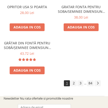
OPRITOR USA SI POARTA
GRATAR FONTA PENTRU
SOBA/SEMINEE DIMENSIUNE
28,00 Lei
250x170 mm
38,00 Lei
ADAUGA IN COS
ADAUGA IN COS
GRĂTAR DIN FONTĂ PENTRU
SOBĂ/ȘEMINEE DIMENSIUNE
300 mm x 200 mm
43,72 Lei
ADAUGA IN COS
1
2
3
84
...
Newsletter
Nu rata ofertele si promotiile noastre