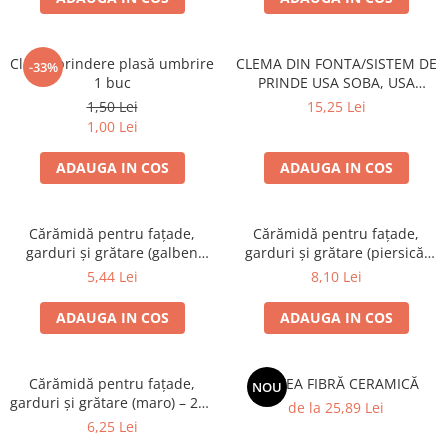
Clemă prindere plasă umbrire
CLEMA DIN FONTA/SISTEM DE
-33%
1 buc
PRINDE USA SOBA, USA
SEMINEU
1,50 Lei
15,25 Lei
1,00 Lei
ADAUGA IN COS
ADAUGA IN COS
Cărămidă pentru fațade,
Cărămidă pentru fațade,
garduri și grătare (galben
garduri și grătare (piersică,
corsica) – 250 × 120 × 65 mm
colț rotunjit) – 250 × 120 × 65
5,44 Lei
8,10 Lei
mm
ADAUGA IN COS
ADAUGA IN COS
Cărămidă pentru fațade,
SALTEA FIBRĂ CERAMICĂ
NOU
garduri și grătare (maro) – 250
de la 25,89 Lei
× 120 × 65 mm
6,25 Lei