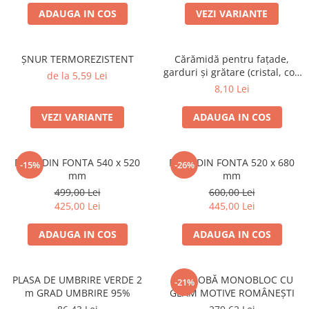
ADAUGA IN COS
VEZI VARIANTE
ȘNUR TERMOREZISTENT
Cărămidă pentru fațade,
garduri și grătare (cristal, colț
de la 5,59 Lei
rotunjit) – 250 × 120 × 65 mm
8,10 Lei
VEZI VARIANTE
ADAUGA IN COS
PLITA DIN FONTA 540 x 520
PLITA DIN FONTA 520 x 680
-15%
-26%
mm
mm
499,00 Lei
600,00 Lei
425,00 Lei
445,00 Lei
ADAUGA IN COS
ADAUGA IN COS
PLASA DE UMBRIRE VERDE 2
UȘĂ SOBĂ MONOBLOC CU
-21%
m GRAD UMBRIRE 95%
GEAM MOTIVE ROMÂNEȘTI