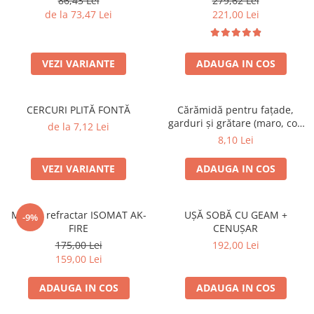
86,43 Lei
279,62 Lei
de la 73,47 Lei
221,00 Lei
VEZI VARIANTE
ADAUGA IN COS
CERCURI PLITĂ FONTĂ
Cărămidă pentru fațade,
garduri și grătare (maro, colț
de la 7,12 Lei
rotunjit) – 250 × 120 × 65 mm
8,10 Lei
VEZI VARIANTE
ADAUGA IN COS
Mortar refractar ISOMAT AK-
UȘĂ SOBĂ CU GEAM +
-9%
FIRE
CENUȘAR
175,00 Lei
192,00 Lei
159,00 Lei
ADAUGA IN COS
ADAUGA IN COS