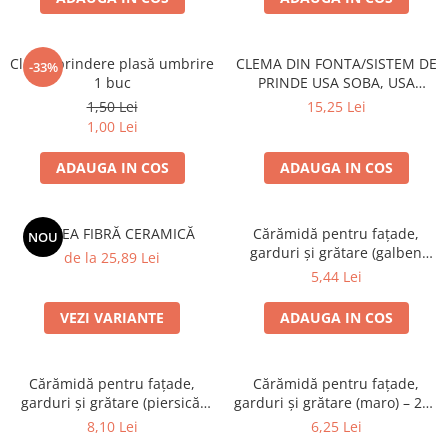
Grătare electrice
Grătare pe cărbuni
Clemă prindere plasă umbrire
CLEMA DIN FONTA/SISTEM DE
GRĂTARE PE GAZ
-33%
1 buc
PRINDE USA SOBA, USA
UȘI DIN FONTĂ
SEMINEU
1,50 Lei
15,25 Lei
Uși de cuptor
1,00 Lei
Uși pentru sobă și șemineu
ADAUGA IN COS
ADAUGA IN COS
VASE DE GĂTIT
Vase pentru gătit din aluminiu
SALTEA FIBRĂ CERAMICĂ
Cărămidă pentru fațade,
NOU
Vase pentru gătit din fontă
garduri și grătare (galben
de la 25,89 Lei
Vase pentru gătit din inox
corsica) – 250 × 120 × 65 mm
5,44 Lei
Vase pentru gătit din oțel
VEZI VARIANTE
ADAUGA IN COS
REDUCERI VASE DIN FONTĂ
CUPTOARE PENTRU SOBĂ
ACCESORII SOBĂ, ȘEMINEU ȘI
Cărămidă pentru fațade,
Cărămidă pentru fațade,
garduri și grătare (piersică,
garduri și grătare (maro) – 250
CUPTOR
colț rotunjit) – 250 × 120 × 65
× 120 × 65 mm
8,10 Lei
6,25 Lei
CĂRĂMIDĂ
mm