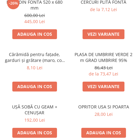
PLITA DIN FONTA 520 x 680
CERCURI PLITĂ FONTĂ
SOBE ȘI ȘEMINEE
-26%
mm
de la 7,12 Lei
STICLĂ TERMOREZISTENTĂ
600,00 Lei
TIMP LIBER IN NATURA
445,00 Lei
TRUSE SI ACCESORII PROFESIONALE
DE CURATARE HORN
ADAUGA IN COS
VEZI VARIANTE
UZ GOSPODĂRESC
ȘEMINEE ȘI ÎNCĂLZITOARE DE
Cărămidă pentru fațade,
PLASA DE UMBRIRE VERDE 2
TERASĂ
garduri și grătare (maro, colț
m GRAD UMBRIRE 95%
rotunjit) – 250 × 120 × 65 mm
8,10 Lei
86,43 Lei
de la 73,47 Lei
ADAUGA IN COS
VEZI VARIANTE
UȘĂ SOBĂ CU GEAM +
OPRITOR USA SI POARTA
CENUȘAR
28,00 Lei
192,00 Lei
ADAUGA IN COS
ADAUGA IN COS