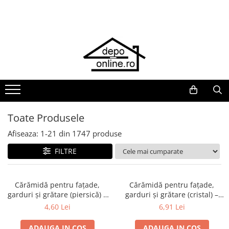
Toate Produsele
PRODUS ÎN ROMÂNIA
Plite din fontă România
Grătare barbeque din fontă
România
Grătare tehnice din fontă România
Toate Produsele
Vase de gătit din fontă România
Afiseaza:
1-
21
din
1747
produse
PLITE DIN FONTĂ
FILTRE
GRĂTARE DE GRĂDINĂ
Accesorii pentru grătare
Cuptoare de pizza
Cărămidă pentru fațade,
Cărămidă pentru fațade,
garduri și grătare (piersică) –
garduri și grătare (cristal) –
Grătare din fontă
250 × 120 × 65 mm
250 × 120 × 65 mm
4,60 Lei
6,91 Lei
Grătare din inox
ADAUGA IN COS
ADAUGA IN COS