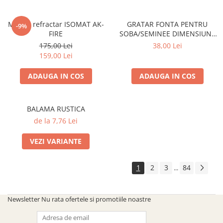
Mortar refractar ISOMAT AK-
GRATAR FONTA PENTRU
-9%
FIRE
SOBA/SEMINEE DIMENSIUNE
250x170 mm
175,00 Lei
38,00 Lei
159,00 Lei
ADAUGA IN COS
ADAUGA IN COS
BALAMA RUSTICA
de la 7,76 Lei
VEZI VARIANTE
1
2
3
84
...
Newsletter
Nu rata ofertele si promotiile noastre