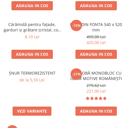
ACCESORII PENTRU GATIT
ADAUGA IN COS
ADAUGA IN COS
COPERTINE ȘI PRELATE
Prelată impermeabilă din
polietilenă cu inele
Cărămidă pentru fațade,
PLITA DIN FONTA 540 x 520
-15%
garduri și grătare (cristal, colț
mm
COȘURI DE FUM
rotunjit) – 250 × 120 × 65 mm
8,10 Lei
499,00 Lei
Coșuri de fum din beton
425,00 Lei
Coșuri de fum din inox
ADAUGA IN COS
ADAUGA IN COS
Coșuri de fum din otel
DIVERSE
INSTALAȚII
ȘNUR TERMOREZISTENT
UȘĂ SOBĂ MONOBLOC CU
-21%
GEAM MOTIVE ROMÂNEȘTI
de la 5,59 Lei
Baterii și accesorii
279,62 Lei
PLASE DE UMBRIRE/ ANTIGRINDINĂ
221,00 Lei
PRODUSE PENTRU GRĂDINARIT
Irigații pentru grădină
VEZI VARIANTE
ADAUGA IN COS
Unelte electrice
Unelte pentru grădinărit