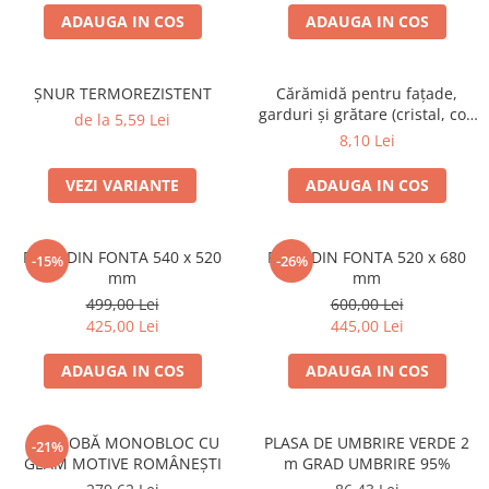
ACCESORII PENTRU GATIT
ADAUGA IN COS
ADAUGA IN COS
COPERTINE ȘI PRELATE
Prelată impermeabilă din
polietilenă cu inele
ȘNUR TERMOREZISTENT
Cărămidă pentru fațade,
garduri și grătare (cristal, colț
de la 5,59 Lei
COȘURI DE FUM
rotunjit) – 250 × 120 × 65 mm
8,10 Lei
Coșuri de fum din beton
Coșuri de fum din inox
VEZI VARIANTE
ADAUGA IN COS
Coșuri de fum din otel
DIVERSE
PLITA DIN FONTA 540 x 520
PLITA DIN FONTA 520 x 680
-15%
-26%
mm
mm
INSTALAȚII
499,00 Lei
600,00 Lei
Baterii și accesorii
425,00 Lei
445,00 Lei
PLASE DE UMBRIRE/ ANTIGRINDINĂ
PRODUSE PENTRU GRĂDINARIT
ADAUGA IN COS
ADAUGA IN COS
Irigații pentru grădină
Unelte electrice
UȘĂ SOBĂ MONOBLOC CU
PLASA DE UMBRIRE VERDE 2
-21%
GEAM MOTIVE ROMÂNEȘTI
m GRAD UMBRIRE 95%
Unelte pentru grădinărit