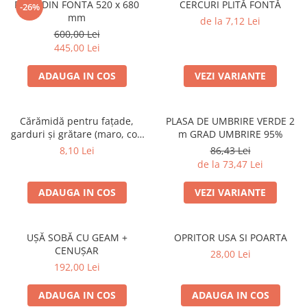
PLITA DIN FONTA 520 x 680
CERCURI PLITĂ FONTĂ
SOBE ȘI ȘEMINEE
-26%
mm
de la 7,12 Lei
STICLĂ TERMOREZISTENTĂ
600,00 Lei
TIMP LIBER IN NATURA
445,00 Lei
TRUSE SI ACCESORII PROFESIONALE
DE CURATARE HORN
ADAUGA IN COS
VEZI VARIANTE
UZ GOSPODĂRESC
ȘEMINEE ȘI ÎNCĂLZITOARE DE
Cărămidă pentru fațade,
PLASA DE UMBRIRE VERDE 2
TERASĂ
garduri și grătare (maro, colț
m GRAD UMBRIRE 95%
rotunjit) – 250 × 120 × 65 mm
8,10 Lei
86,43 Lei
de la 73,47 Lei
ADAUGA IN COS
VEZI VARIANTE
UȘĂ SOBĂ CU GEAM +
OPRITOR USA SI POARTA
CENUȘAR
28,00 Lei
192,00 Lei
ADAUGA IN COS
ADAUGA IN COS