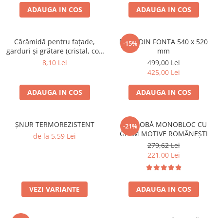
ACCESORII PENTRU GATIT
ADAUGA IN COS
ADAUGA IN COS
COPERTINE ȘI PRELATE
Prelată impermeabilă din
polietilenă cu inele
Cărămidă pentru fațade,
PLITA DIN FONTA 540 x 520
-15%
garduri și grătare (cristal, colț
mm
COȘURI DE FUM
rotunjit) – 250 × 120 × 65 mm
8,10 Lei
499,00 Lei
Coșuri de fum din beton
425,00 Lei
Coșuri de fum din inox
ADAUGA IN COS
ADAUGA IN COS
Coșuri de fum din otel
DIVERSE
INSTALAȚII
ȘNUR TERMOREZISTENT
UȘĂ SOBĂ MONOBLOC CU
-21%
GEAM MOTIVE ROMÂNEȘTI
de la 5,59 Lei
Baterii și accesorii
279,62 Lei
PLASE DE UMBRIRE/ ANTIGRINDINĂ
221,00 Lei
PRODUSE PENTRU GRĂDINARIT
Irigații pentru grădină
VEZI VARIANTE
ADAUGA IN COS
Unelte electrice
Unelte pentru grădinărit