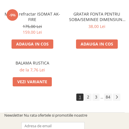
Mortar refractar ISOMAT AK-
GRATAR FONTA PENTRU
-9%
FIRE
SOBA/SEMINEE DIMENSIUNE
250x170 mm
175,00 Lei
38,00 Lei
159,00 Lei
ADAUGA IN COS
ADAUGA IN COS
BALAMA RUSTICA
de la 7,76 Lei
VEZI VARIANTE
1
2
3
84
...
Newsletter
Nu rata ofertele si promotiile noastre