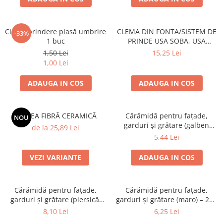
Grătare electrice
Grătare pe cărbuni
Clemă prindere plasă umbrire
CLEMA DIN FONTA/SISTEM DE
GRĂTARE PE GAZ
-33%
1 buc
PRINDE USA SOBA, USA
UȘI DIN FONTĂ
SEMINEU
1,50 Lei
15,25 Lei
Uși de cuptor
1,00 Lei
Uși pentru sobă și șemineu
ADAUGA IN COS
ADAUGA IN COS
VASE DE GĂTIT
Vase pentru gătit din aluminiu
SALTEA FIBRĂ CERAMICĂ
Cărămidă pentru fațade,
NOU
Vase pentru gătit din fontă
garduri și grătare (galben
de la 25,89 Lei
Vase pentru gătit din inox
corsica) – 250 × 120 × 65 mm
5,44 Lei
Vase pentru gătit din oțel
VEZI VARIANTE
ADAUGA IN COS
REDUCERI VASE DIN FONTĂ
CUPTOARE PENTRU SOBĂ
ACCESORII SOBĂ, ȘEMINEU ȘI
Cărămidă pentru fațade,
Cărămidă pentru fațade,
garduri și grătare (piersică,
garduri și grătare (maro) – 250
CUPTOR
colț rotunjit) – 250 × 120 × 65
× 120 × 65 mm
8,10 Lei
6,25 Lei
CĂRĂMIDĂ
mm