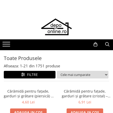
Toate Produsele
PRODUS ÎN ROMÂNIA
Plite din fontă România
Grătare barbeque din fontă
România
Grătare tehnice din fontă România
Toate Produsele
Vase de gătit din fontă România
Afiseaza:
1-
21
din
1751
produse
PLITE DIN FONTĂ
FILTRE
GRĂTARE DE GRĂDINĂ
Accesorii pentru grătare
Cuptoare de pizza
Cărămidă pentru fațade,
Cărămidă pentru fațade,
garduri și grătare (piersică) –
garduri și grătare (cristal) –
Grătare din fontă
250 × 120 × 65 mm
250 × 120 × 65 mm
4,60 Lei
6,91 Lei
Grătare din inox
ADAUGA IN COS
ADAUGA IN COS