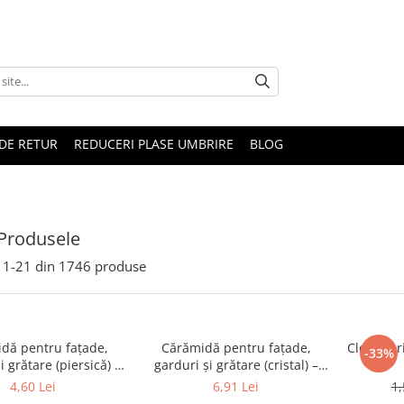
DE RETUR
REDUCERI PLASE UMBRIRE
BLOG
Produsele
1-
21
din
1746
produse
dă pentru fațade,
Cărămidă pentru fațade,
Clemă pr
-33%
i grătare (piersică) –
garduri și grătare (cristal) –
 × 120 × 65 mm
250 × 120 × 65 mm
4,60 Lei
6,91 Lei
1,