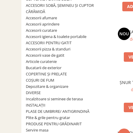
Grătare electrice
ACCESORII SOBĂ, ȘEMINEU ȘI CUPTOR
AD
Grătare pe cărbuni
CĂRĂMIDĂ
Accesorii afumare
GRĂTARE PE GAZ
Accesorii aprindere
UȘI DIN FONTĂ
Accesorii curatare
SALTE
NOU
Uși de cuptor
Accesorii igiena & toalete portabile
d
ACCESORII PENTRU GATIT
Uși pentru sobă și șemineu
Accesorii pizza & standuri
VASE DE GĂTIT
Accesorii vase de gatit
V
Vase pentru gătit din aluminiu
Articole curatenie
Bucatarii de exterior
Vase pentru gătit din fontă
COPERTINE ȘI PRELATE
Vase pentru gătit din inox
COȘURI DE FUM
ȘNUR 
Depozitare & organizare
Vase pentru gătit din oțel
d
DIVERSE
REDUCERI VASE DIN FONTĂ
Incalzitoare si seminee de terasa
INSTALAȚII
CUPTOARE PENTRU SOBĂ
V
PLASE DE UMBRIRE/ ANTIGRINDINĂ
ACCESORII SOBĂ, ȘEMINEU ȘI
Plite & grile pentru gratar
CUPTOR
PRODUSE PENTRU GRĂDINARIT
CĂRĂMIDĂ
Servire masa
UȘĂ S