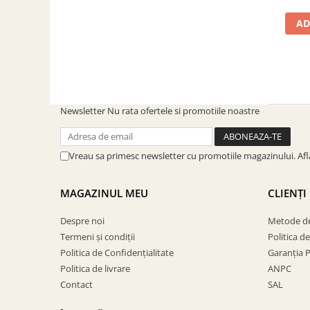
SOBE ȘI ȘEMINEE
AD
STICLĂ TERMOREZISTENTĂ
TIMP LIBER IN NATURA
TRUSE SI ACCESORII PROFESIONALE
DE CURATARE HORN
UZ GOSPODĂRESC
ȘEMINEE ȘI ÎNCĂLZITOARE DE
Newsletter
Nu rata ofertele si promotiile noastre
TERASĂ
Vreau sa primesc newsletter cu promotiile magazinului. Af
MAGAZINUL MEU
CLIENȚI
Despre noi
Metode de
Termeni și condiții
Politica d
Politica de Confidențialitate
Garanția 
Politica de livrare
ANPC
Contact
SAL