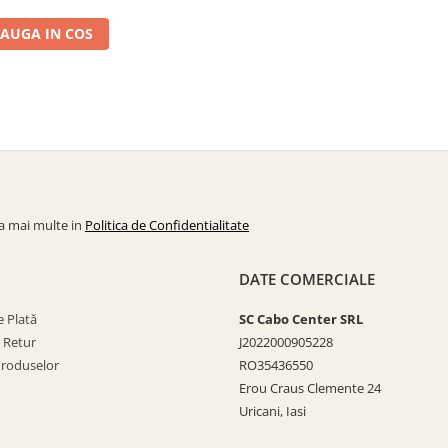
AUGA IN COS
la mai multe in
Politica de Confidentialitate
DATE COMERCIALE
 Plată
SC Cabo Center SRL
e Retur
J2022000905228
Produselor
RO35436550
Erou Craus Clemente 24
Uricani, Iasi