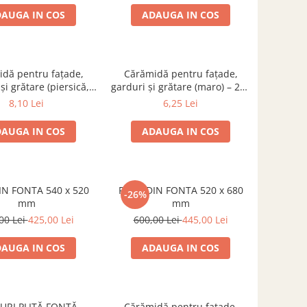
AUGA IN COS
ADAUGA IN COS
dă pentru fațade,
Cărămidă pentru fațade,
și grătare (piersică,
garduri și grătare (maro) – 250
njit) – 250 × 120 × 65
× 120 × 65 mm
8,10 Lei
6,25 Lei
mm
AUGA IN COS
ADAUGA IN COS
IN FONTA 540 x 520
PLITA DIN FONTA 520 x 680
-26%
mm
mm
00 Lei
425,00 Lei
600,00 Lei
445,00 Lei
AUGA IN COS
ADAUGA IN COS
URI PLITĂ FONTĂ
Cărămidă pentru fațade,