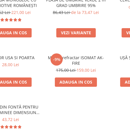
OTIVE ROMÂNEȘTI
GRAD UMBRIRE 95%
62 Lei
221,00 Lei
86,43 Lei
de la 73,47 Lei
AUGA IN COS
VEZI VARIANTE
V
OR USA SI POARTA
Mortar refractar ISOMAT AK-
UȘĂ 
-9%
FIRE
28,00 Lei
175,00 Lei
159,00 Lei
AUGA IN COS
ADAUGA IN COS
AD
DIN FONTĂ PENTRU
MINEE DIMENSIUNE
 mm x 200 mm
43,72 Lei