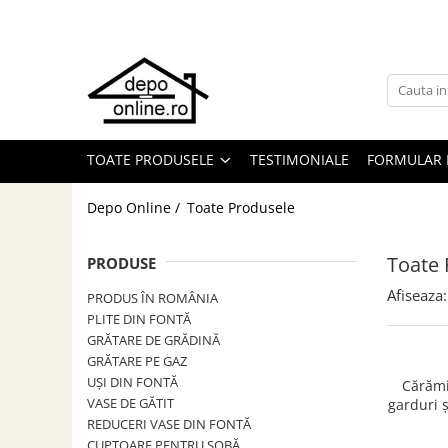
Toate Produsele
PRODUS ÎN ROMÂNIA
Plite din fontă România
TOATE PRODUSELE
TESTIMONIALE
FORMULAR 
Grătare barbeque din fontă
România
Depo Online /
Toate Produsele
Grătare tehnice din fontă România
Vase de gătit din fontă România
Toate 
PRODUSE
PLITE DIN FONTĂ
Afiseaza:
PRODUS ÎN ROMÂNIA
GRĂTARE DE GRĂDINĂ
PLITE DIN FONTĂ
Accesorii pentru grătare
GRĂTARE DE GRĂDINĂ
Cuptoare de pizza
GRĂTARE PE GAZ
UȘI DIN FONTĂ
Cărămi
Grătare din fontă
VASE DE GĂTIT
garduri ș
Grătare din inox
250
REDUCERI VASE DIN FONTĂ
CUPTOARE PENTRU SOBĂ