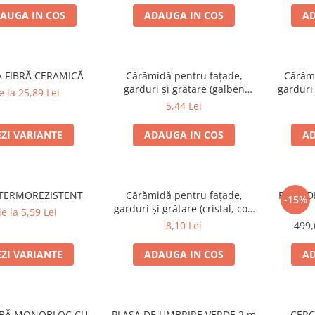
AUGA IN COS
ADAUGA IN COS
AD
A FIBRĂ CERAMICĂ
Cărămidă pentru fațade,
Cărămi
garduri și grătare (galben
garduri 
e la 25,89 Lei
corsica) – 250 × 120 × 65 mm
colț rotu
5,44 Lei
EZI VARIANTE
ADAUGA IN COS
AD
TERMOREZISTENT
Cărămidă pentru fațade,
PLITA D
-15%
garduri și grătare (cristal, colț
e la 5,59 Lei
rotunjit) – 250 × 120 × 65 mm
8,10 Lei
499,
EZI VARIANTE
ADAUGA IN COS
AD
OBĂ MONOBLOC CU
PLASA DE UMBRIRE VERDE 2 m
CERC