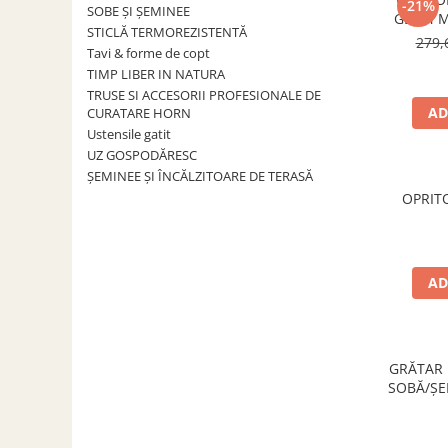
-21%
ACCESORII PENTRU GATIT
SOBE ȘI ȘEMINEE
GEAM M
STICLĂ TERMOREZISTENTĂ
COPERTINE ȘI PRELATE
279,
Tavi & forme de copt
Prelată impermeabilă din
TIMP LIBER IN NATURA
polietilenă cu inele
TRUSE SI ACCESORII PROFESIONALE DE
COȘURI DE FUM
AD
CURATARE HORN
Ustensile gatit
Coșuri de fum din beton
UZ GOSPODĂRESC
Coșuri de fum din inox
ȘEMINEE ȘI ÎNCĂLZITOARE DE TERASĂ
Coșuri de fum din otel
OPRIT
DIVERSE
INSTALAȚII
Baterii și accesorii
AD
PLASE DE UMBRIRE/ ANTIGRINDINĂ
PRODUSE PENTRU GRĂDINARIT
Irigații pentru grădină
GRĂTAR 
SOBĂ/ȘE
Unelte electrice
300
Unelte pentru grădinărit