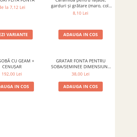
garduri și grătare (maro, colț
de la 7,12 Lei
rotunjit) – 250 × 120 × 65 mm
8,10 Lei
EZI VARIANTE
ADAUGA IN COS
SOBĂ CU GEAM +
GRATAR FONTA PENTRU
CENUȘAR
SOBA/SEMINEE DIMENSIUNE
250x170 mm
192,00 Lei
38,00 Lei
AUGA IN COS
ADAUGA IN COS