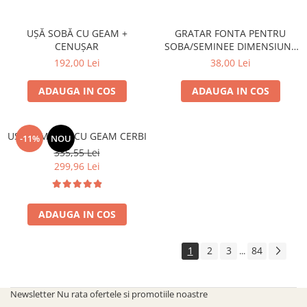
UȘĂ SOBĂ CU GEAM +
GRATAR FONTA PENTRU
CENUȘAR
SOBA/SEMINEE DIMENSIUNE
250x170 mm
192,00 Lei
38,00 Lei
ADAUGA IN COS
ADAUGA IN COS
UȘĂ ȘEMINEU CU GEAM CERBI
-11%
NOU
335,55 Lei
299,96 Lei
ADAUGA IN COS
1
2
3
84
...
Newsletter
Nu rata ofertele si promotiile noastre