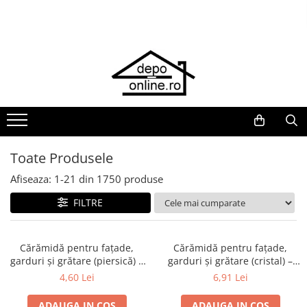
Toate Produsele
PRODUS ÎN ROMÂNIA
Plite din fontă România
Grătare barbeque din fontă
România
Grătare tehnice din fontă România
Toate Produsele
Vase de gătit din fontă România
Afiseaza:
1-
21
din
1750
produse
PLITE DIN FONTĂ
FILTRE
GRĂTARE DE GRĂDINĂ
Accesorii pentru grătare
Cuptoare de pizza
Cărămidă pentru fațade,
Cărămidă pentru fațade,
garduri și grătare (piersică) –
garduri și grătare (cristal) –
Grătare din fontă
250 × 120 × 65 mm
250 × 120 × 65 mm
4,60 Lei
6,91 Lei
Grătare din inox
ADAUGA IN COS
ADAUGA IN COS