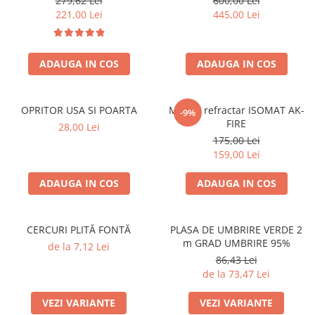
279,62 Lei
600,00 Lei
SOBE ȘI ȘEMINEE
221,00 Lei
445,00 Lei
STICLĂ TERMOREZISTENTĂ
TIMP LIBER IN NATURA
TRUSE SI ACCESORII PROFESIONALE
ADAUGA IN COS
ADAUGA IN COS
DE CURATARE HORN
UZ GOSPODĂRESC
OPRITOR USA SI POARTA
Mortar refractar ISOMAT AK-
ȘEMINEE ȘI ÎNCĂLZITOARE DE
-9%
FIRE
TERASĂ
28,00 Lei
175,00 Lei
159,00 Lei
ADAUGA IN COS
ADAUGA IN COS
CERCURI PLITĂ FONTĂ
PLASA DE UMBRIRE VERDE 2
m GRAD UMBRIRE 95%
de la 7,12 Lei
86,43 Lei
de la 73,47 Lei
VEZI VARIANTE
VEZI VARIANTE