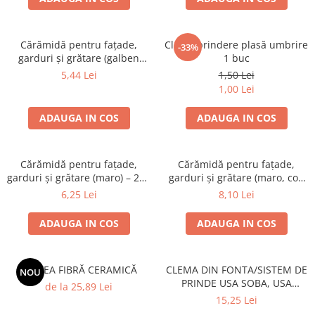
Grătare electrice
Grătare pe cărbuni
Cărămidă pentru fațade,
Clemă prindere plasă umbrire
GRĂTARE PE GAZ
-33%
garduri și grătare (galben
1 buc
UȘI DIN FONTĂ
corsica) – 250 × 120 × 65 mm
5,44 Lei
1,50 Lei
Uși de cuptor
1,00 Lei
Uși pentru sobă și șemineu
ADAUGA IN COS
ADAUGA IN COS
VASE DE GĂTIT
Vase pentru gătit din aluminiu
Cărămidă pentru fațade,
Cărămidă pentru fațade,
Vase pentru gătit din fontă
garduri și grătare (maro) – 250
garduri și grătare (maro, colț
Vase pentru gătit din inox
× 120 × 65 mm
rotunjit) – 250 × 120 × 65 mm
6,25 Lei
8,10 Lei
Vase pentru gătit din oțel
ADAUGA IN COS
ADAUGA IN COS
REDUCERI VASE DIN FONTĂ
CUPTOARE PENTRU SOBĂ
ACCESORII SOBĂ, ȘEMINEU ȘI
SALTEA FIBRĂ CERAMICĂ
CLEMA DIN FONTA/SISTEM DE
NOU
PRINDE USA SOBA, USA
CUPTOR
de la 25,89 Lei
SEMINEU
15,25 Lei
CĂRĂMIDĂ