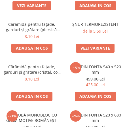
ACCESORII PENTRU GATIT
VEZI VARIANTE
ADAUGA IN COS
COPERTINE ȘI PRELATE
Prelată impermeabilă din
polietilenă cu inele
Cărămidă pentru fațade,
ȘNUR TERMOREZISTENT
garduri și grătare (piersică,
de la 5,59 Lei
COȘURI DE FUM
colț rotunjit) – 250 × 120 × 65
8,10 Lei
Coșuri de fum din beton
mm
Coșuri de fum din inox
ADAUGA IN COS
VEZI VARIANTE
Coșuri de fum din otel
DIVERSE
Cărămidă pentru fațade,
PLITA DIN FONTA 540 x 520
-15%
garduri și grătare (cristal, colț
mm
INSTALAȚII
rotunjit) – 250 × 120 × 65 mm
8,10 Lei
499,00 Lei
Baterii și accesorii
425,00 Lei
PLASE DE UMBRIRE/ ANTIGRINDINĂ
PRODUSE PENTRU GRĂDINARIT
ADAUGA IN COS
ADAUGA IN COS
Irigații pentru grădină
Unelte electrice
UȘĂ SOBĂ MONOBLOC CU
PLITA DIN FONTA 520 x 680
-21%
-26%
GEAM MOTIVE ROMÂNEȘTI
mm
Unelte pentru grădinărit