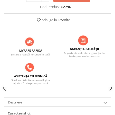
Cod Produs:
C2796
Adauga la Favorite
GARANȚIA CALITĂȚII
LIVRARE RAPIDĂ
Ai parte de calitate și garanție la
Livrarea rapidă, oriunde în țară.
toate produsele noastre.
ASISTENȚA TELEFONICĂ
Sună sau trimite un e-mail și te
ajutăm în alegerea potrivită
Descriere
Caracteristici
: