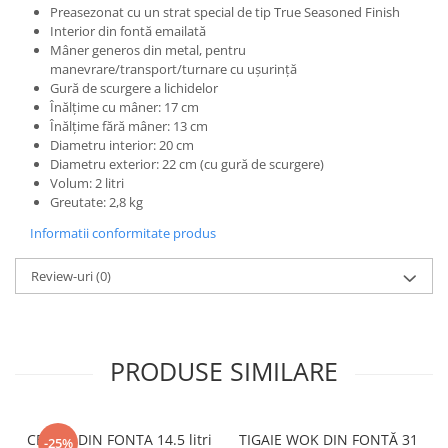
Preasezonat cu un strat special de tip True Seasoned Finish
Interior din fontă emailată
Mâner generos din metal, pentru
manevrare/transport/turnare cu ușurință
Gură de scurgere a lichidelor
Înălțime cu mâner: 17 cm
Înălțime fără mâner: 13 cm
Diametru interior: 20 cm
Diametru exterior: 22 cm (cu gură de scurgere)
Volum: 2 litri
Greutate: 2,8 kg
Informatii conformitate produs
Review-uri
(0)
PRODUSE SIMILARE
CEAUN DIN FONTA 14.5 litri
TIGAIE WOK DIN FONTĂ 31
-25%