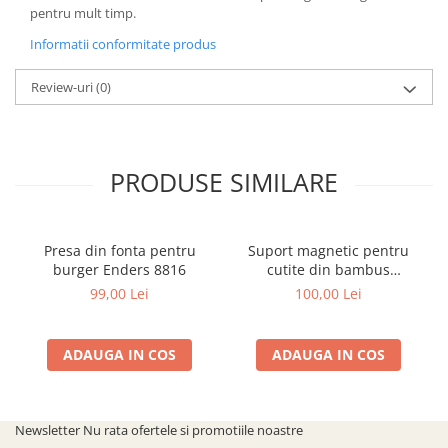
pentru mult timp.
Informatii conformitate produs
Review-uri
(0)
PRODUSE SIMILARE
Presa din fonta pentru
Suport magnetic pentru
burger Enders 8816
cutite din bambus
23,5x13x21 cm Wenko
99,00 Lei
100,00 Lei
Mesina 54949100
ADAUGA IN COS
ADAUGA IN COS
Newsletter
Nu rata ofertele si promotiile noastre