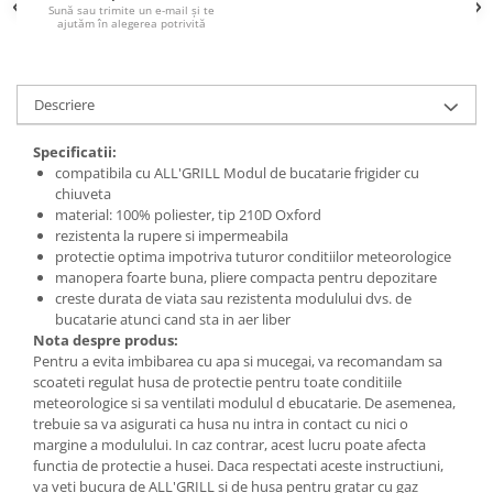
Sună sau trimite un e-mail și te
ajutăm în alegerea potrivită
Descriere
Specificatii:
compatibila cu ALL'GRILL Modul de bucatarie frigider cu
chiuveta
material: 100% poliester, tip 210D Oxford
rezistenta la rupere si impermeabila
protectie optima impotriva tuturor conditiilor meteorologice
manopera foarte buna, pliere compacta pentru depozitare
creste durata de viata sau rezistenta modulului dvs. de
bucatarie atunci cand sta in aer liber
Nota despre produs:
Pentru a evita imbibarea cu apa si mucegai, va recomandam sa
scoateti regulat husa de protectie pentru toate conditiile
meteorologice si sa ventilati modulul d ebucatarie. De asemenea,
trebuie sa va asigurati ca husa nu intra in contact cu nici o
margine a modulului. In caz contrar, acest lucru poate afecta
functia de protectie a husei. Daca respectati aceste instructiuni,
va veti bucura de ALL'GRILL si de husa pentru gratar cu gaz