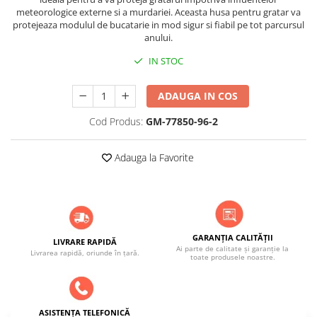
meteorologice externe si a murdariei. Aceasta husa pentru gratar va
protejeaza modulul de bucatarie in mod sigur si fiabil pe tot parcursul
anului.
IN STOC
ADAUGA IN COS
Cod Produs:
GM-77850-96-2
Adauga la Favorite
GARANȚIA CALITĂȚII
LIVRARE RAPIDĂ
Ai parte de calitate și garanție la
Livrarea rapidă, oriunde în țară.
toate produsele noastre.
ASISTENȚA TELEFONICĂ