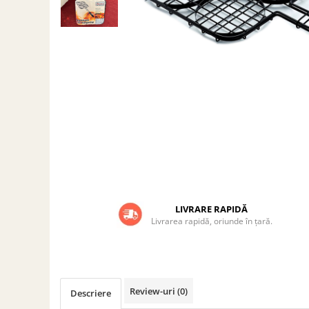
Grătare electrice
Grătare pe cărbuni
GRĂTARE PE GAZ
UȘI DIN FONTĂ
Uși de cuptor
Uși pentru sobă și șemineu
VASE DE GĂTIT
Vase pentru gătit din aluminiu
Vase pentru gătit din fontă
Vase pentru gătit din inox
Vase pentru gătit din oțel
LIVRARE RAPIDĂ
Livrarea rapidă, oriunde în țară.
REDUCERI VASE DIN FONTĂ
CUPTOARE PENTRU SOBĂ
ACCESORII SOBĂ, ȘEMINEU ȘI
CUPTOR
Review-uri
(0)
Descriere
CĂRĂMIDĂ