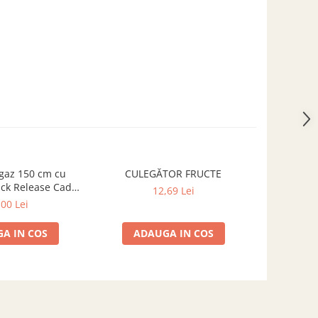
gaz 150 cm cu
CULEGĂTOR FRUCTE
CULEGĂTO
ck Release Cadac
TELESCO
12,69 Lei
8508
,00 Lei
A IN COS
ADAUGA IN COS
ADA