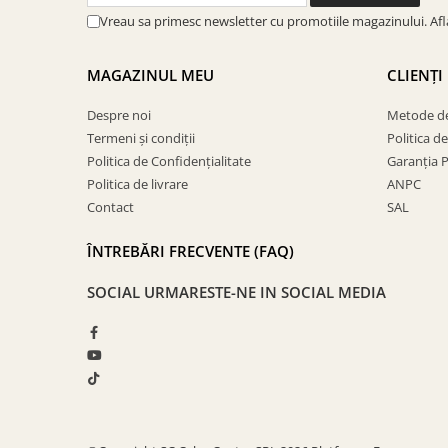
SOBE ȘI ȘEMINEE
Vreau sa primesc newsletter cu promotiile magazinului. Af
STICLĂ TERMOREZISTENTĂ
TIMP LIBER IN NATURA
MAGAZINUL MEU
CLIENȚI
TRUSE SI ACCESORII PROFESIONALE
DE CURATARE HORN
Despre noi
Metode de
UZ GOSPODĂRESC
Termeni și condiții
Politica d
ȘEMINEE ȘI ÎNCĂLZITOARE DE
Politica de Confidențialitate
Garanția 
TERASĂ
Politica de livrare
ANPC
Contact
SAL
ÎNTREBĂRI FRECVENTE (FAQ)
SOCIAL
URMARESTE-NE IN SOCIAL MEDIA