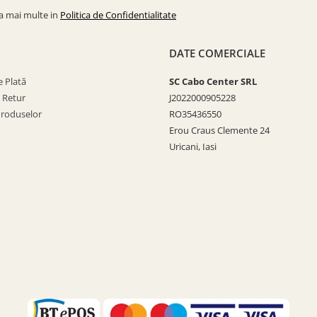
la mai multe in
Politica de Confidentialitate
DATE COMERCIALE
 Plată
SC Cabo Center SRL
e Retur
J2022000905228
Produselor
RO35436550
Erou Craus Clemente 24
Uricani, Iasi