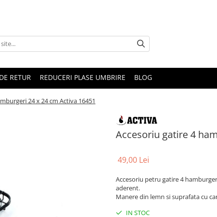
DE RETUR
REDUCERI PLASE UMBRIRE
BLOG
amburgeri 24 x 24 cm Activa 16451
Accesoriu gatire 4 ham
49,00 Lei
Accesoriu petru gatire 4 hamburgeri 
aderent.
Manere din lemn si suprafata cu can
IN STOC