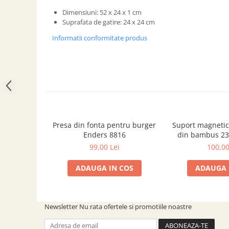
ACCESORII PENTRU GATIT
Dimensiuni: 52 x 24 x 1 cm
COPERTINE ȘI PRELATE
Suprafata de gatire: 24 x 24 cm
Prelată impermeabilă din
Informatii conformitate produs
polietilenă cu inele
COȘURI DE FUM
Coșuri de fum din beton
Coșuri de fum din inox
Coșuri de fum din otel
DIVERSE
Presa din fonta pentru burger
Suport magnetic
INSTALAȚII
Enders 8816
din bambus 23
Baterii și accesorii
Wenko Mesin
99,00 Lei
100,00
PLASE DE UMBRIRE/ ANTIGRINDINĂ
ADAUGA IN COS
ADAUGA 
PRODUSE PENTRU GRĂDINARIT
Irigații pentru grădină
Unelte electrice
Newsletter
Nu rata ofertele si promotiile noastre
Unelte pentru grădinărit