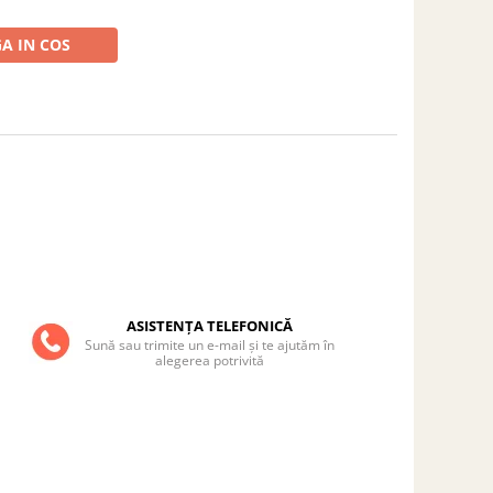
A IN COS
ASISTENȚA TELEFONICĂ
Sună sau trimite un e-mail și te ajutăm în
alegerea potrivită