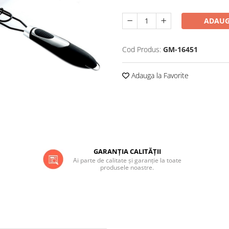
ADAUG
Cod Produs:
GM-16451
Adauga la Favorite
GARANȚIA CALITĂȚII
Ai parte de calitate și garanție la toate
produsele noastre.