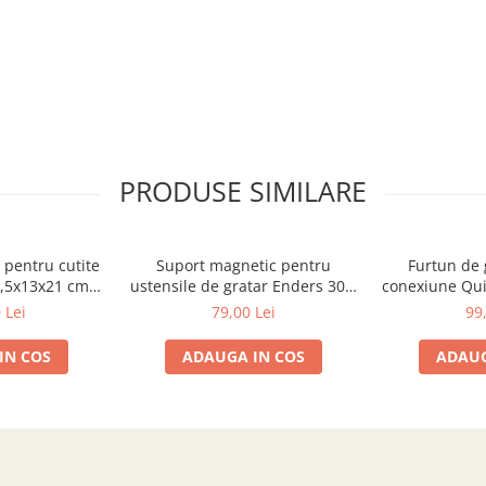
PRODUSE SIMILARE
 pentru cutite
Suport magnetic pentru
Furtun de 
,5x13x21 cm
ustensile de gratar Enders 30 x
conexiune Qui
a 54949100
7,5 cm 7717
 Lei
79,00 Lei
99
IN COS
ADAUGA IN COS
ADAUG