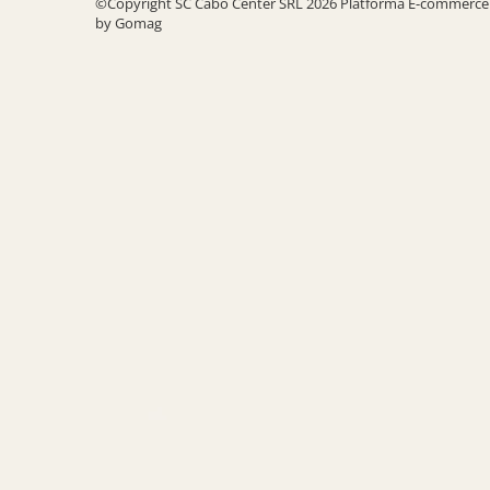
©Copyright SC Cabo Center SRL 2026
Platforma E-commerce
by Gomag