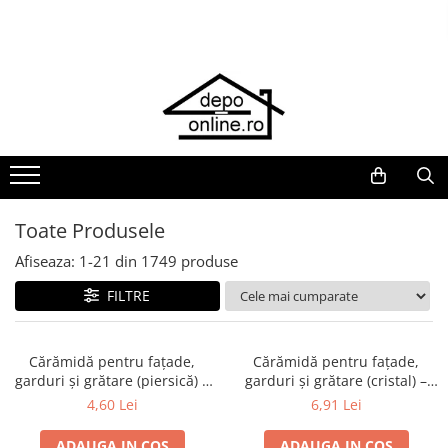
Toate Produsele
PRODUS ÎN ROMÂNIA
Plite din fontă România
Grătare barbeque din fontă
România
Grătare tehnice din fontă România
Toate Produsele
Vase de gătit din fontă România
Afiseaza:
1-
21
din
1749
produse
PLITE DIN FONTĂ
FILTRE
GRĂTARE DE GRĂDINĂ
Accesorii pentru grătare
Cuptoare de pizza
Cărămidă pentru fațade,
Cărămidă pentru fațade,
garduri și grătare (piersică) –
garduri și grătare (cristal) –
Grătare din fontă
250 × 120 × 65 mm
250 × 120 × 65 mm
4,60 Lei
6,91 Lei
Grătare din inox
ADAUGA IN COS
ADAUGA IN COS