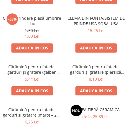
Grătare electrice
Grătare pe cărbuni
Clemă prindere plasă umbrire
CLEMA DIN FONTA/SISTEM DE
GRĂTARE PE GAZ
-33%
1 buc
PRINDE USA SOBA, USA
UȘI DIN FONTĂ
SEMINEU
1,50 Lei
15,25 Lei
Uși de cuptor
1,00 Lei
Uși pentru sobă și șemineu
ADAUGA IN COS
ADAUGA IN COS
VASE DE GĂTIT
Vase pentru gătit din aluminiu
Cărămidă pentru fațade,
Cărămidă pentru fațade,
Vase pentru gătit din fontă
garduri și grătare (galben
garduri și grătare (piersică,
Vase pentru gătit din inox
corsica) – 250 × 120 × 65 mm
colț rotunjit) – 250 × 120 × 65
5,44 Lei
8,10 Lei
mm
Vase pentru gătit din oțel
ADAUGA IN COS
ADAUGA IN COS
REDUCERI VASE DIN FONTĂ
CUPTOARE PENTRU SOBĂ
ACCESORII SOBĂ, ȘEMINEU ȘI
Cărămidă pentru fațade,
SALTEA FIBRĂ CERAMICĂ
NOU
garduri și grătare (maro) – 250
CUPTOR
de la 25,89 Lei
× 120 × 65 mm
6,25 Lei
CĂRĂMIDĂ