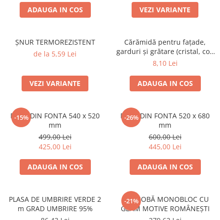
ACCESORII PENTRU GATIT
ADAUGA IN COS
VEZI VARIANTE
COPERTINE ȘI PRELATE
Prelată impermeabilă din
polietilenă cu inele
ȘNUR TERMOREZISTENT
Cărămidă pentru fațade,
garduri și grătare (cristal, colț
de la 5,59 Lei
COȘURI DE FUM
rotunjit) – 250 × 120 × 65 mm
8,10 Lei
Coșuri de fum din beton
Coșuri de fum din inox
VEZI VARIANTE
ADAUGA IN COS
Coșuri de fum din otel
DIVERSE
PLITA DIN FONTA 540 x 520
PLITA DIN FONTA 520 x 680
-15%
-26%
mm
mm
INSTALAȚII
499,00 Lei
600,00 Lei
Baterii și accesorii
425,00 Lei
445,00 Lei
PLASE DE UMBRIRE/ ANTIGRINDINĂ
PRODUSE PENTRU GRĂDINARIT
ADAUGA IN COS
ADAUGA IN COS
Irigații pentru grădină
Unelte electrice
PLASA DE UMBRIRE VERDE 2
UȘĂ SOBĂ MONOBLOC CU
-21%
m GRAD UMBRIRE 95%
GEAM MOTIVE ROMÂNEȘTI
Unelte pentru grădinărit