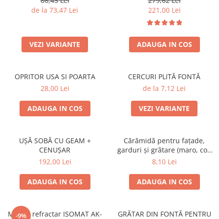
86,43 Lei
279,62 Lei
SOBE ȘI ȘEMINEE
de la 73,47 Lei
221,00 Lei
STICLĂ TERMOREZISTENTĂ
TIMP LIBER IN NATURA
TRUSE SI ACCESORII PROFESIONALE
VEZI VARIANTE
ADAUGA IN COS
DE CURATARE HORN
UZ GOSPODĂRESC
OPRITOR USA SI POARTA
CERCURI PLITĂ FONTĂ
ȘEMINEE ȘI ÎNCĂLZITOARE DE
TERASĂ
28,00 Lei
de la 7,12 Lei
ADAUGA IN COS
VEZI VARIANTE
UȘĂ SOBĂ CU GEAM +
Cărămidă pentru fațade,
CENUȘAR
garduri și grătare (maro, colț
rotunjit) – 250 × 120 × 65 mm
192,00 Lei
8,10 Lei
ADAUGA IN COS
ADAUGA IN COS
Mortar refractar ISOMAT AK-
GRĂTAR DIN FONTĂ PENTRU
-9%