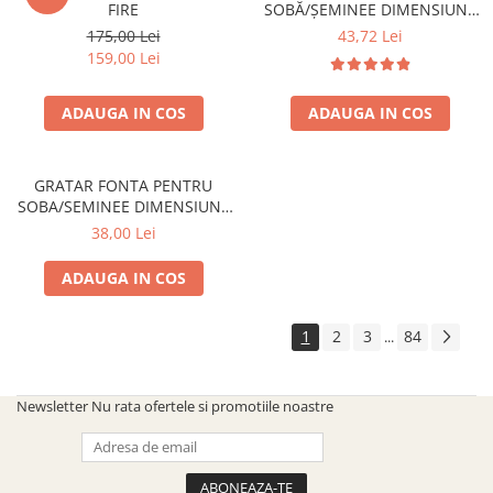
FIRE
SOBĂ/ȘEMINEE DIMENSIUNE
300 mm x 200 mm
175,00 Lei
43,72 Lei
159,00 Lei
ADAUGA IN COS
ADAUGA IN COS
GRATAR FONTA PENTRU
SOBA/SEMINEE DIMENSIUNE
250x170 mm
38,00 Lei
ADAUGA IN COS
1
2
3
84
...
Newsletter
Nu rata ofertele si promotiile noastre