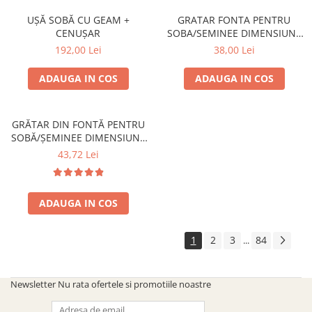
UȘĂ SOBĂ CU GEAM +
GRATAR FONTA PENTRU
CENUȘAR
SOBA/SEMINEE DIMENSIUNE
250x170 mm
192,00 Lei
38,00 Lei
ADAUGA IN COS
ADAUGA IN COS
GRĂTAR DIN FONTĂ PENTRU
SOBĂ/ȘEMINEE DIMENSIUNE
300 mm x 200 mm
43,72 Lei
ADAUGA IN COS
1
2
3
84
...
Newsletter
Nu rata ofertele si promotiile noastre