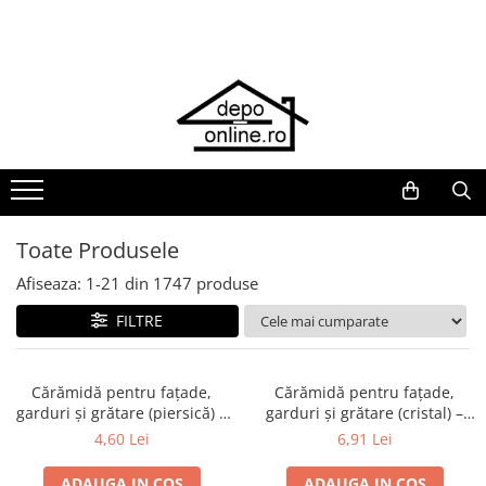
Toate Produsele
PRODUS ÎN ROMÂNIA
Plite din fontă România
Grătare barbeque din fontă
România
Grătare tehnice din fontă România
Toate Produsele
Vase de gătit din fontă România
Afiseaza:
1-
21
din
1747
produse
PLITE DIN FONTĂ
FILTRE
GRĂTARE DE GRĂDINĂ
Accesorii pentru grătare
Cuptoare de pizza
Cărămidă pentru fațade,
Cărămidă pentru fațade,
garduri și grătare (piersică) –
garduri și grătare (cristal) –
Grătare din fontă
250 × 120 × 65 mm
250 × 120 × 65 mm
4,60 Lei
6,91 Lei
Grătare din inox
ADAUGA IN COS
ADAUGA IN COS