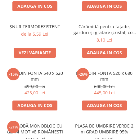
ACCESORII PENTRU GATIT
ADAUGA IN COS
ADAUGA IN COS
COPERTINE ȘI PRELATE
Prelată impermeabilă din
polietilenă cu inele
ȘNUR TERMOREZISTENT
Cărămidă pentru fațade,
garduri și grătare (cristal, colț
de la 5,59 Lei
COȘURI DE FUM
rotunjit) – 250 × 120 × 65 mm
8,10 Lei
Coșuri de fum din beton
Coșuri de fum din inox
VEZI VARIANTE
ADAUGA IN COS
Coșuri de fum din otel
DIVERSE
PLITA DIN FONTA 540 x 520
PLITA DIN FONTA 520 x 680
-15%
-26%
mm
mm
INSTALAȚII
499,00 Lei
600,00 Lei
Baterii și accesorii
425,00 Lei
445,00 Lei
PLASE DE UMBRIRE/ ANTIGRINDINĂ
PRODUSE PENTRU GRĂDINARIT
ADAUGA IN COS
ADAUGA IN COS
Irigații pentru grădină
Unelte electrice
UȘĂ SOBĂ MONOBLOC CU
PLASA DE UMBRIRE VERDE 2
-21%
GEAM MOTIVE ROMÂNEȘTI
m GRAD UMBRIRE 95%
Unelte pentru grădinărit