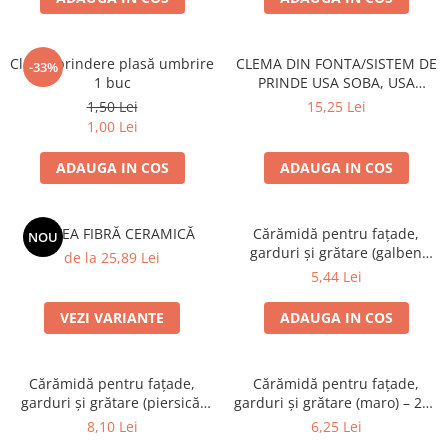
Grătare electrice
Grătare pe cărbuni
Clemă prindere plasă umbrire
CLEMA DIN FONTA/SISTEM DE
GRĂTARE PE GAZ
-33%
1 buc
PRINDE USA SOBA, USA
UȘI DIN FONTĂ
SEMINEU
1,50 Lei
15,25 Lei
Uși de cuptor
1,00 Lei
Uși pentru sobă și șemineu
ADAUGA IN COS
ADAUGA IN COS
VASE DE GĂTIT
Vase pentru gătit din aluminiu
SALTEA FIBRĂ CERAMICĂ
Cărămidă pentru fațade,
NOU
Vase pentru gătit din fontă
garduri și grătare (galben
de la 25,89 Lei
Vase pentru gătit din inox
corsica) – 250 × 120 × 65 mm
5,44 Lei
Vase pentru gătit din oțel
VEZI VARIANTE
ADAUGA IN COS
REDUCERI VASE DIN FONTĂ
CUPTOARE PENTRU SOBĂ
ACCESORII SOBĂ, ȘEMINEU ȘI
Cărămidă pentru fațade,
Cărămidă pentru fațade,
garduri și grătare (piersică,
garduri și grătare (maro) – 250
CUPTOR
colț rotunjit) – 250 × 120 × 65
× 120 × 65 mm
8,10 Lei
6,25 Lei
CĂRĂMIDĂ
mm