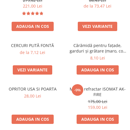
279,62 Lei
86,43 Lei
SOBE ȘI ȘEMINEE
221,00 Lei
de la 73,47 Lei
STICLĂ TERMOREZISTENTĂ
TIMP LIBER IN NATURA
TRUSE SI ACCESORII PROFESIONALE
ADAUGA IN COS
VEZI VARIANTE
DE CURATARE HORN
UZ GOSPODĂRESC
CERCURI PLITĂ FONTĂ
Cărămidă pentru fațade,
ȘEMINEE ȘI ÎNCĂLZITOARE DE
garduri și grătare (maro, colț
TERASĂ
de la 7,12 Lei
rotunjit) – 250 × 120 × 65 mm
8,10 Lei
VEZI VARIANTE
ADAUGA IN COS
OPRITOR USA SI POARTA
Mortar refractar ISOMAT AK-
-9%
FIRE
28,00 Lei
175,00 Lei
159,00 Lei
ADAUGA IN COS
ADAUGA IN COS