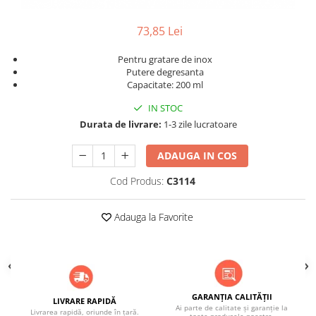
ACCESORII PENTRU GATIT
COPERTINE ȘI PRELATE
73,85 Lei
Prelată impermeabilă din
polietilenă cu inele
Pentru gratare de inox
Putere degresanta
COȘURI DE FUM
Capacitate: 200 ml
Coșuri de fum din beton
IN STOC
Coșuri de fum din inox
Durata de livrare:
1-3 zile lucratoare
Coșuri de fum din otel
ADAUGA IN COS
DIVERSE
INSTALAȚII
Cod Produs:
C3114
Baterii și accesorii
Adauga la Favorite
PLASE DE UMBRIRE/ ANTIGRINDINĂ
PRODUSE PENTRU GRĂDINARIT
Irigații pentru grădină
Unelte electrice
GARANȚIA CALITĂȚII
Unelte pentru grădinărit
LIVRARE RAPIDĂ
Ai parte de calitate și garanție la
Livrarea rapidă, oriunde în țară.
toate produsele noastre.