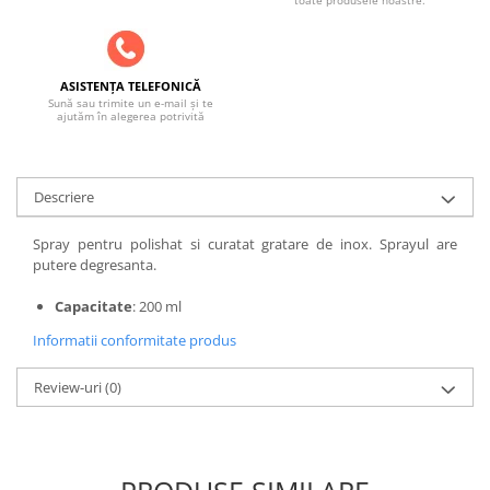
SOBE ȘI ȘEMINEE
STICLĂ TERMOREZISTENTĂ
TIMP LIBER IN NATURA
ASISTENȚA TELEFONICĂ
TRUSE SI ACCESORII PROFESIONALE
Sună sau trimite un e-mail și te
DE CURATARE HORN
ajutăm în alegerea potrivită
UZ GOSPODĂRESC
ȘEMINEE ȘI ÎNCĂLZITOARE DE
TERASĂ
Descriere
Spray pentru polishat si curatat gratare de inox. Sprayul are
putere degresanta.
Capacitate
: 200 ml
Informatii conformitate produs
Review-uri
(0)