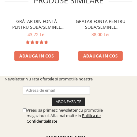
PRODUSE SIMILARE
GRĂTAR DIN FONTĂ
GRATAR FONTA PENTRU
PENTRU SOBĂ/ȘEMINEE
SOBA/SEMINEE
DIMENSIUNE 300 mm x 200
DIMENSIUNE 250x170 mm
43,72 Lei
38,00 Lei
mm
ADAUGA IN COS
ADAUGA IN COS
Newsletter
Nu rata ofertele si promotiile noastre
Vreau sa primesc newsletter cu promotiile
magazinului. Afla mai multe in
Politica de
Confidentialitate