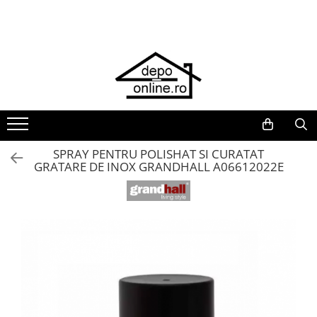
Toate Produsele
PRODUS ÎN ROMÂNIA
Plite din fontă România
Grătare barbeque din fontă
România
Grătare tehnice din fontă România
SPRAY PENTRU POLISHAT SI CURATAT
GRATARE DE INOX GRANDHALL A06612022E
Vase de gătit din fontă România
PLITE DIN FONTĂ
GRĂTARE DE GRĂDINĂ
Accesorii pentru grătare
Cuptoare de pizza
Grătare din fontă
Grătare din inox