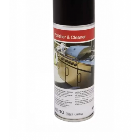
Grătare electrice
Grătare pe cărbuni
GRĂTARE PE GAZ
UȘI DIN FONTĂ
Uși de cuptor
Uși pentru sobă și șemineu
VASE DE GĂTIT
Vase pentru gătit din aluminiu
Vase pentru gătit din fontă
Vase pentru gătit din inox
Vase pentru gătit din oțel
REDUCERI VASE DIN FONTĂ
CUPTOARE PENTRU SOBĂ
ACCESORII SOBĂ, ȘEMINEU ȘI
CUPTOR
CĂRĂMIDĂ