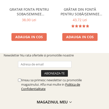
GRATAR FONTA PENTRU
GRĂTAR DIN FONTĂ
SOBA/SEMINEE
PENTRU SOBĂ/ȘEMINEE
DIMENSIUNE 250x170 mm
DIMENSIUNE 300 mm x 200
38,00 Lei
43,72 Lei
mm
ADAUGA IN COS
ADAUGA IN COS
Newsletter
Nu rata ofertele si promotiile noastre
Vreau sa primesc newsletter cu promotiile
magazinului. Afla mai multe in
Politica de
Confidentialitate
MAGAZINUL MEU