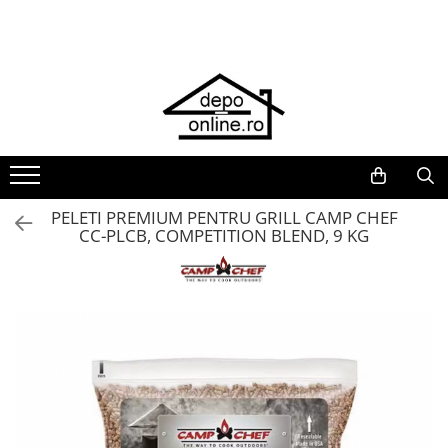
Toate Produsele
PRODUS ÎN ROMÂNIA
Plite din fontă România
Grătare barbeque din fontă
România
Grătare tehnice din fontă România
PELETI PREMIUM PENTRU GRILL CAMP CHEF
CC-PLCB, COMPETITION BLEND, 9 KG
Vase de gătit din fontă România
PLITE DIN FONTĂ
GRĂTARE DE GRĂDINĂ
Accesorii pentru grătare
Cuptoare de pizza
Grătare din fontă
Grătare din inox