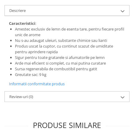
SOBE ȘI ȘEMINEE
Descriere
STICLĂ TERMOREZISTENTĂ
TIMP LIBER IN NATURA
Caracteristici
:
TRUSE SI ACCESORII PROFESIONALE
Amestec exclusiv de lemn de esenta tare, pentru fiecare profil
DE CURATARE HORN
unic de arome
UZ GOSPODĂRESC
Nu s-au adaugat uleiuri, substante chimice sau lianti
Produs uscat la cuptor, cu continut scazut de umiditate
ȘEMINEE ȘI ÎNCĂLZITOARE DE
pentru aprindere rapida
TERASĂ
Sigur pentru toate gratarele si afumatorile pe lemn
Arde mai eficient si complet, cu mai putina curatare
Sursa regenerabila de combustibil pentru gatit
Greutate sac: 9 kg
Informatii conformitate produs
Review-uri
(0)
PRODUSE SIMILARE