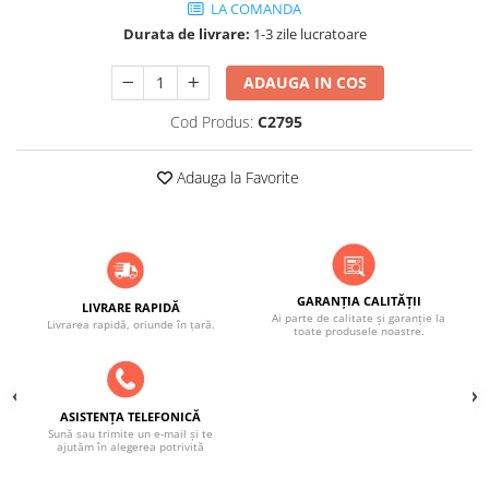
ACCESORII PENTRU GATIT
LA COMANDA
Durata de livrare:
1-3 zile lucratoare
COPERTINE ȘI PRELATE
Prelată impermeabilă din
ADAUGA IN COS
polietilenă cu inele
COȘURI DE FUM
Cod Produs:
C2795
Coșuri de fum din beton
Adauga la Favorite
Coșuri de fum din inox
Coșuri de fum din otel
DIVERSE
INSTALAȚII
GARANȚIA CALITĂȚII
Baterii și accesorii
LIVRARE RAPIDĂ
Ai parte de calitate și garanție la
Livrarea rapidă, oriunde în țară.
toate produsele noastre.
PLASE DE UMBRIRE/ ANTIGRINDINĂ
PRODUSE PENTRU GRĂDINARIT
Irigații pentru grădină
ASISTENȚA TELEFONICĂ
Unelte electrice
Sună sau trimite un e-mail și te
ajutăm în alegerea potrivită
Unelte pentru grădinărit