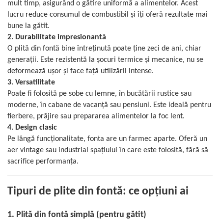
mult timp, asigurând o gătire uniformă a alimentelor. Acest
SOBE ȘI ȘEMINEE
lucru reduce consumul de combustibil și îți oferă rezultate mai
STICLĂ TERMOREZISTENTĂ
bune la gătit.
TIMP LIBER IN NATURA
2. Durabilitate impresionantă
TRUSE SI ACCESORII PROFESIONALE
O plită din fontă bine întreținută poate ține zeci de ani, chiar
DE CURATARE HORN
generații. Este rezistentă la șocuri termice și mecanice, nu se
UZ GOSPODĂRESC
deformează ușor și face față utilizării intense.
ȘEMINEE ȘI ÎNCĂLZITOARE DE
3. Versatilitate
TERASĂ
Poate fi folosită pe sobe cu lemne, în bucătării rustice sau
moderne, în cabane de vacanță sau pensiuni. Este ideală pentru
fierbere, prăjire sau prepararea alimentelor la foc lent.
4. Design clasic
Pe lângă funcționalitate, fonta are un farmec aparte. Oferă un
aer vintage sau industrial spațiului în care este folosită, fără să
sacrifice performanța.
Tipuri de plite din fontă: ce opțiuni ai
1. Plită din fontă simplă (pentru gătit)