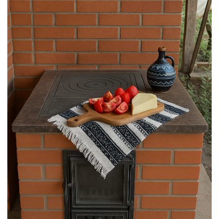
Grătare electrice
Grătare pe cărbuni
GRĂTARE PE GAZ
UȘI DIN FONTĂ
Uși de cuptor
Uși pentru sobă și șemineu
VASE DE GĂTIT
Vase pentru gătit din aluminiu
Vase pentru gătit din fontă
Vase pentru gătit din inox
Vase pentru gătit din oțel
REDUCERI VASE DIN FONTĂ
CUPTOARE PENTRU SOBĂ
ACCESORII SOBĂ, ȘEMINEU ȘI
CUPTOR
CĂRĂMIDĂ