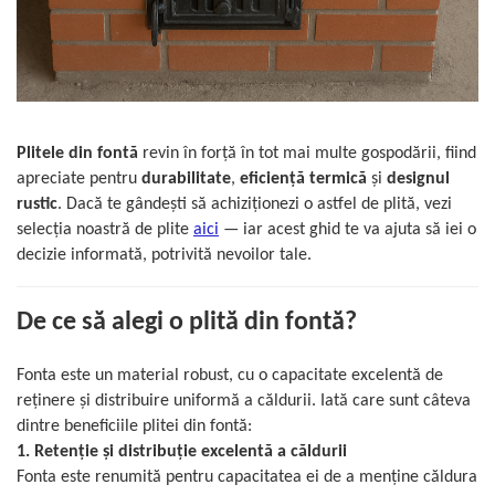
ACCESORII PENTRU GATIT
COPERTINE ȘI PRELATE
Prelată impermeabilă din
polietilenă cu inele
COȘURI DE FUM
Coșuri de fum din beton
Plitele din fontă
revin în forță în tot mai multe gospodării, fiind
apreciate pentru
durabilitate
,
eficiență termică
și
designul
Coșuri de fum din inox
rustic
. Dacă te gândești să achiziționezi o astfel de plită, vezi
Coșuri de fum din otel
selecția noastră de plite
aici
— iar acest ghid te va ajuta să iei o
DIVERSE
decizie informată, potrivită nevoilor tale.
INSTALAȚII
Baterii și accesorii
De ce să alegi o plită din fontă?
PLASE DE UMBRIRE/ ANTIGRINDINĂ
PRODUSE PENTRU GRĂDINARIT
Fonta este un material robust, cu o capacitate excelentă de
reținere și distribuire uniformă a căldurii. Iată care sunt câteva
Irigații pentru grădină
dintre beneficiile plitei din fontă:
Unelte electrice
1. Retenție și distribuție excelentă a căldurii
Unelte pentru grădinărit
Fonta este renumită pentru capacitatea ei de a menține căldura