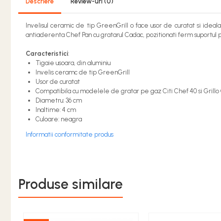
Descriere
Review-uri
(0)
ACCESORII SOBĂ, ȘEMINEU ȘI
CUPTOR
Invelisul ceramic de tip GreenGrill o face usor de curatat si ideala
CĂRĂMIDĂ
antiaderenta Chef Pan cu gratarul Cadac, pozitionati ferm suportul 
ACCESORII PENTRU GATIT
Caracteristici
:
COPERTINE ȘI PRELATE
Tigaie usoara, din aluminiu
Prelată impermeabilă din
Invelis ceramc de tip GreenGrill
polietilenă cu inele
Usor de curatat
Compatibila cu modelele de gratar pe gaz Citi Chef 40 si Grillo
COȘURI DE FUM
Diametru: 36 cm
Coșuri de fum din beton
Inaltime: 4 cm
Culoare: neagra
Coșuri de fum din inox
Informatii conformitate produs
Coșuri de fum din otel
DIVERSE
INSTALAȚII
Produse similare
Baterii și accesorii
PLASE DE UMBRIRE/ ANTIGRINDINĂ
PRODUSE PENTRU GRĂDINARIT