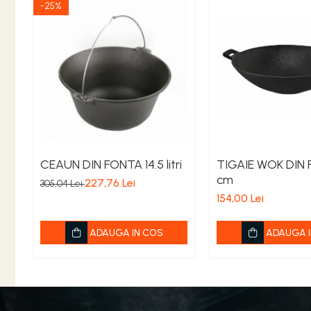
Irigații pentru grădină
-25%
Unelte electrice
Unelte pentru grădinărit
SOBE ȘI ȘEMINEE
STICLĂ TERMOREZISTENTĂ
TIMP LIBER IN NATURA
TRUSE SI ACCESORII PROFESIONALE
DE CURATARE HORN
UZ GOSPODĂRESC
CEAUN DIN FONTA 14.5 litri
TIGAIE WOK DIN 
ȘEMINEE ȘI ÎNCĂLZITOARE DE
cm
227,76 Lei
305,04 Lei
TERASĂ
154,00 Lei
ADAUGA IN COS
ADAUGA I