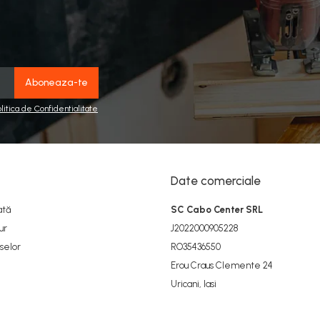
olitica de Confidentialitate
Date comerciale
ată
SC Cabo Center SRL
ur
J2022000905228
selor
RO35436550
Erou Craus Clemente 24
Uricani, Iasi