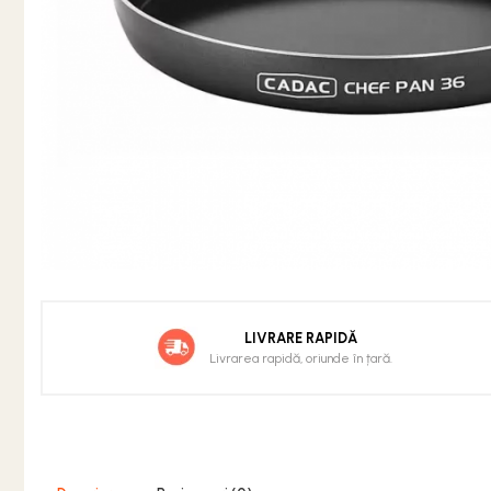
Grătare din fontă
Grătare din inox
Grătare electrice
Grătare pe cărbuni
GRĂTARE PE GAZ
UȘI DIN FONTĂ
Uși de cuptor
Uși pentru sobă și șemineu
VASE DE GĂTIT
Vase pentru gătit din aluminiu
LIVRARE RAPIDĂ
Vase pentru gătit din fontă
Livrarea rapidă, oriunde în țară.
Vase pentru gătit din inox
Vase pentru gătit din oțel
REDUCERI VASE DIN FONTĂ
CUPTOARE PENTRU SOBĂ