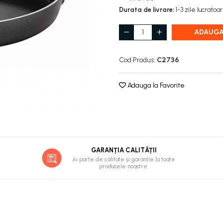
Durata de livrare:
1-3 zile lucratoa
ADAUGA
Cod Produs:
C2736
Adauga la Favorite
GARANȚIA CALITĂȚII
Ai parte de calitate și garanție la toate
produsele noastre.