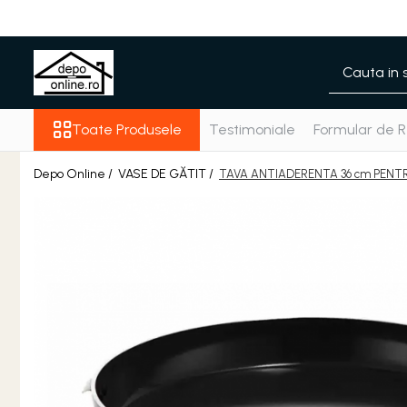
Toate Produsele
PRODUS ÎN ROMÂNIA
Plite din fontă România
Toate Produsele
Testimoniale
Formular de R
Grătare barbeque din fontă
România
Depo Online /
VASE DE GĂTIT /
TAVA ANTIADERENTA 36 cm PENTR
Grătare tehnice din fontă
România
Vase de gătit din fontă
România
PLITE DIN FONTĂ
GRĂTARE DE GRĂDINĂ
Accesorii pentru grătare
Cuptoare de pizza