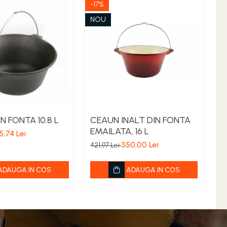
-17%
NOU
N FONTA 10.8 L
CEAUN INALT DIN FONTA
C
EMAILATA, 16 L
LI
5,74 Lei
350,00 Lei
23
421,97 Lei
ADAUGA IN COS
ADAUGA IN COS