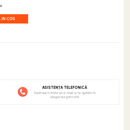
re
 IN COS
ASISTENȚA TELEFONICĂ
Sună sau trimite un e-mail și te ajutăm în
alegerea potrivită