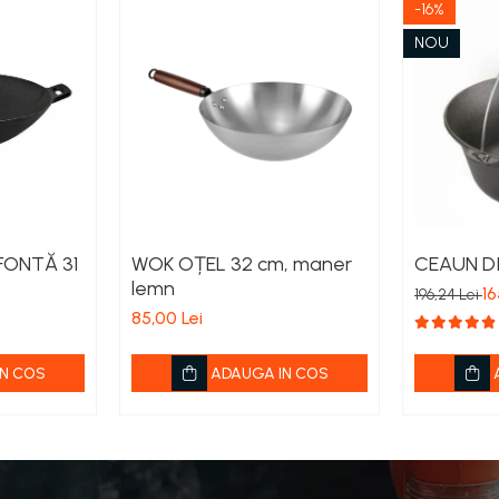
-16%
NOU
FONTĂ 31
WOK OȚEL 32 cm, maner
CEAUN DI
lemn
16
196,24 Lei
85,00 Lei
N COS
ADAUGA IN COS