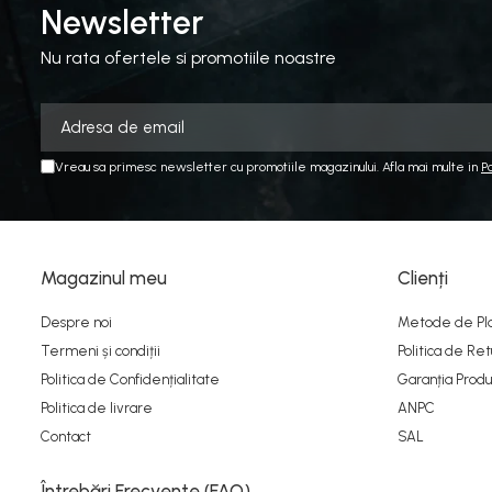
Newsletter
Nu rata ofertele si promotiile noastre
Vreau sa primesc newsletter cu promotiile magazinului. Afla mai multe in
P
Magazinul meu
Clienți
Despre noi
Metode de Pl
Termeni și condiții
Politica de Ret
Politica de Confidențialitate
Garanția Produ
Politica de livrare
ANPC
Contact
SAL
Întrebări Frecvente (FAQ)