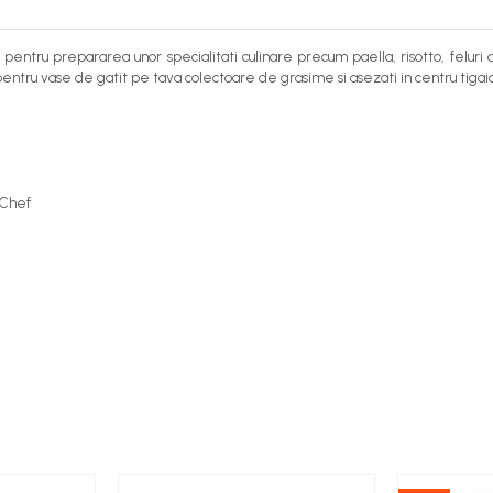
 pentru prepararea unor specialitati culinare precum paella, risotto, feluri de
pentru vase de gatit pe tava colectoare de grasime si asezati in centru tigai
 Chef