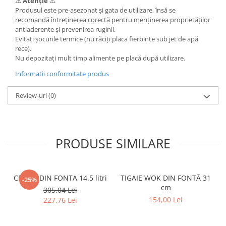
⚠️
Atenție
⚠️
Produsul este pre-asezonat și gata de utilizare, însă se
recomandă întreținerea corectă pentru menținerea proprietăților
antiaderente și prevenirea ruginii.
Evitați șocurile termice (nu răciți placa fierbinte sub jet de apă
rece).
Nu depozitați mult timp alimente pe placă după utilizare.
Informatii conformitate produs
Review-uri
(0)
PRODUSE SIMILARE
CEAUN DIN FONTA 14.5 litri
TIGAIE WOK DIN FONTĂ 31
-25%
cm
305,04 Lei
154,00 Lei
227,76 Lei