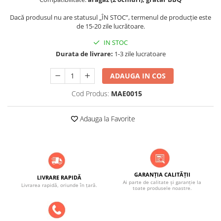
ACCESORII PENTRU GATIT
COPERTINE ȘI PRELATE
Dacă produsul nu are statusul „ÎN STOC”, termenul de producție este
de 15-20 zile lucrătoare.
Prelată impermeabilă din
polietilenă cu inele
IN STOC
Durata de livrare:
1-3 zile lucratoare
COȘURI DE FUM
Coșuri de fum din beton
ADAUGA IN COS
Coșuri de fum din inox
Cod Produs:
MAE0015
Coșuri de fum din otel
DIVERSE
Adauga la Favorite
INSTALAȚII
Baterii și accesorii
PLASE DE UMBRIRE/ ANTIGRINDINĂ
PRODUSE PENTRU GRĂDINARIT
GARANȚIA CALITĂȚII
LIVRARE RAPIDĂ
Irigații pentru grădină
Ai parte de calitate și garanție la
Livrarea rapidă, oriunde în țară.
toate produsele noastre.
Unelte electrice
Unelte pentru grădinărit