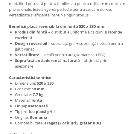
mari, fiind potrivită pentru familie sau pentru utilizare în contexte
profesionale. Este alegerea perfectă pentru cei care doresc
versatilitate și eficiență într-un singur produs.
Beneficii placă reversibilă din fontă 520 x 330 mm:
Produs din fontă
– distribuție uniformă a căldurii și retenție
excelentă
Design reversibil
– suprafață grill + suprafață netedă pentru
gătit variat
Versatilitate
– ideală pentru aragaz mare sau BBQ
Suprafață antiaderentă naturală
– obținută prin
asezonare
Caracteristici tehnice:
Dimensiuni:
520 x 330
Grosime:
10 mm
Greutate:
7.7 kg
Material:
fontă
Finisaj:
asezonată
Tip produs:
placă grill
Origine:
România
Compatibilitate:
aragaz (2 ochiuri), grătar BBQ