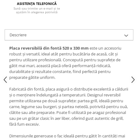
SOBE ȘI ȘEMINEE
ASISTENȚA TELEFONICĂ
Sună sau trimite un e-mail și te
STICLĂ TERMOREZISTENTĂ
ajutăm în alegerea potrivită
TIMP LIBER IN NATURA
TRUSE SI ACCESORII PROFESIONALE
DE CURATARE HORN
Descriere
UZ GOSPODĂRESC
Placa reversibilă din fontă 520 x 330 mm
este un accesoriu
ȘEMINEE ȘI ÎNCĂLZITOARE DE
robust și versatil, ideal atât pentru bucătăria de acasă, cât și
TERASĂ
pentru utilizare profesională. Concepută pentru suprafețe de
gătit mai mari, această placă oferă performanță ridicată,
durabilitate și rezultate constante, fiind perfectă pentru
preparate gătite uniform.
Fabricată din fontă, placa asigură o distribuție excelentă a căldurii
și o menținere îndelungată a temperaturii. Designul reversibil
permite utilizarea pe două suprafețe: partea grill, ideală pentru
carne, legume sau burgeri, și partea netedă, potrivită pentru ouă,
clătite sau alte preparate. Poate fi utilizată pe aragaz profesional
sau pe un grătar clasic în aer liber, oferind gust autentic de grill,
fără fum excesiv.
Dimensiunile generoase o fac ideală pentru gătit în cantități mai