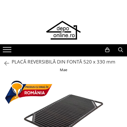
Toate Produsele
PRODUS ÎN ROMÂNIA
Plite din fontă România
Grătare barbeque din fontă
România
Grătare tehnice din fontă România
PLACĂ REVERSIBILĂ DIN FONTĂ 520 x 330 mm
Vase de gătit din fontă România
Mae
PLITE DIN FONTĂ
GRĂTARE DE GRĂDINĂ
Accesorii pentru grătare
Cuptoare de pizza
Grătare din fontă
Grătare din inox