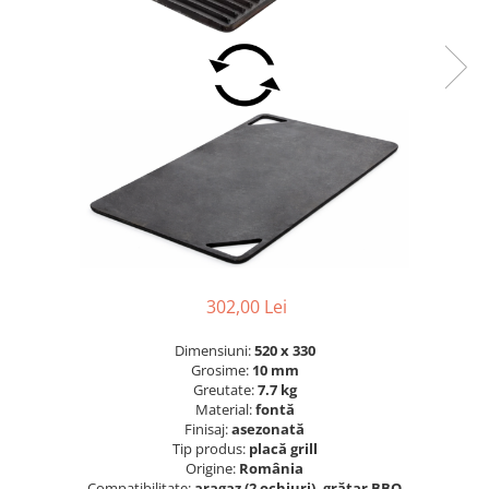
Grătare electrice
Grătare pe cărbuni
GRĂTARE PE GAZ
UȘI DIN FONTĂ
Uși de cuptor
Uși pentru sobă și șemineu
VASE DE GĂTIT
Vase pentru gătit din aluminiu
Vase pentru gătit din fontă
Vase pentru gătit din inox
302,00 Lei
Vase pentru gătit din oțel
Dimensiuni:
520 x 330
REDUCERI VASE DIN FONTĂ
Grosime:
10 mm
CUPTOARE PENTRU SOBĂ
Greutate:
7.7 kg
Material:
fontă
ACCESORII SOBĂ, ȘEMINEU ȘI
Finisaj:
asezonată
CUPTOR
Tip produs:
placă grill
CĂRĂMIDĂ
Origine:
România
Compatibilitate:
aragaz (2 ochiuri), grătar BBQ