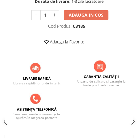
Durata de livrare:
1-3 zile lucratoare
ADAUGA IN COS
Cod Produs:
C3185
Adauga la Favorite
GARANȚIA CALITĂȚII
LIVRARE RAPIDĂ
Ai parte de calitate și garanție la
Livrarea rapidă, oriunde în țară.
toate produsele noastre.
ASISTENȚA TELEFONICĂ
Sună sau trimite un e-mail și te
ajutăm în alegerea potrivită