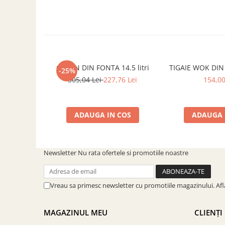
SOBE ȘI ȘEMINEE
STICLĂ TERMOREZISTENTĂ
TIMP LIBER IN NATURA
TRUSE SI ACCESORII PROFESIONALE
DE CURATARE HORN
UZ GOSPODĂRESC
CEAUN DIN FONTA 14.5 litri
TIGAIE WOK DIN
-25%
305,04 Lei
227,76 Lei
154,00
ȘEMINEE ȘI ÎNCĂLZITOARE DE
TERASĂ
ADAUGA IN COS
ADAUGA 
Newsletter
Nu rata ofertele si promotiile noastre
Vreau sa primesc newsletter cu promotiile magazinului. Af
MAGAZINUL MEU
CLIENȚI