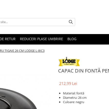
DE RETUR
REDUCERI PLASE UMBRIRE
BLOG
U TIGAIE 26 CM LODGE L-8IC3
CAPAC DIN FONTĂ PEN
212,99 Lei
Material: fontă
Diametru: 26 cm
Culoare: negru