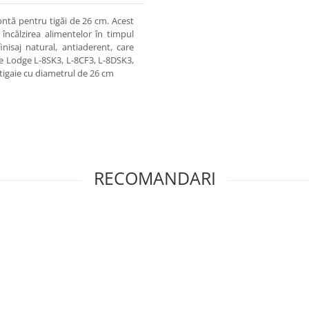
ontă pentru tigăi de 26 cm. Acest
încălzirea alimentelor în timpul
inisaj natural, antiaderent, care
ele Lodge L-8SK3, L-8CF3, L-8DSK3,
 tigaie cu diametrul de 26 cm
RECOMANDARI