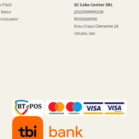
 Plată
SC Cabo Center SRL
e Retur
J2022000905228
Produselor
RO35436550
Erou Craus Clemente 24
Uricani, Iasi