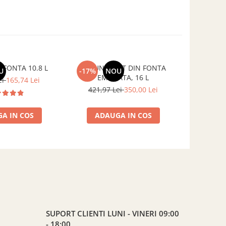
 FONTA 10.8 L
CEAUN INALT DIN FONTA
CEAUN DIN
U
-17%
NOU
EMAILATA, 16 L
ei
165,74 Lei
421,97 Lei
350,00 Lei
A IN COS
ADAUGA IN COS
ADA
SUPORT CLIENTI
LUNI - VINERI 09:00
- 18:00