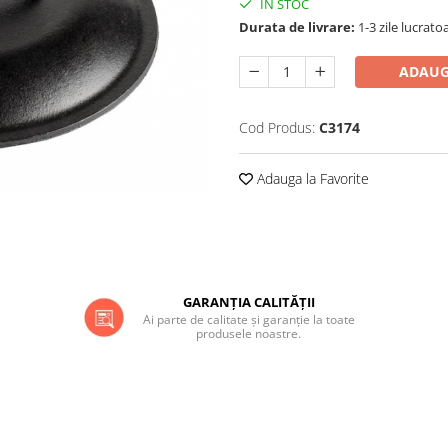
IN STOC
Durata de livrare:
1-3 zile lucrato
ADAUG
Cod Produs:
C3174
Adauga la Favorite
GARANȚIA CALITĂȚII
Ai parte de calitate și garanție la toate
produsele noastre.