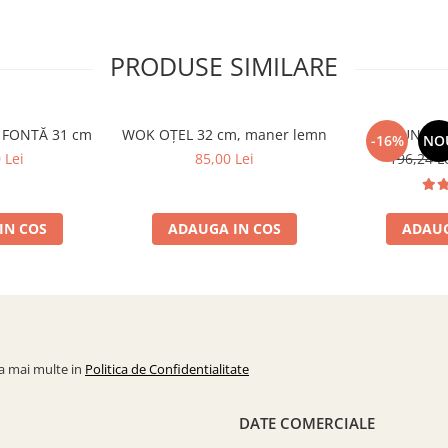
PRODUSE SIMILARE
 FONTĂ 31 cm
WOK OȚEL 32 cm, maner lemn
CEAUN DIN
-16%
NO
 Lei
85,00 Lei
196,24 L
IN COS
ADAUGA IN COS
ADAUG
la mai multe in
Politica de Confidentialitate
DATE COMERCIALE