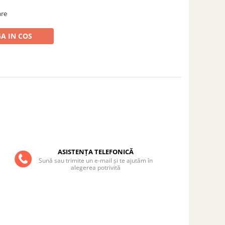
are
A IN COS
ASISTENȚA TELEFONICĂ
Sună sau trimite un e-mail și te ajutăm în
alegerea potrivită