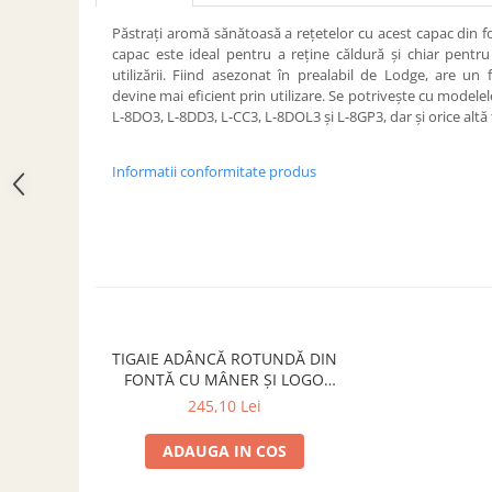
ACCESORII PENTRU GATIT
Păstrați aromă sănătoasă a rețetelor cu acest capac din f
COPERTINE ȘI PRELATE
capac este ideal pentru a reține căldură și chiar pentru 
Prelată impermeabilă din
utilizării. Fiind asezonat în prealabil de Lodge, are un f
polietilenă cu inele
devine mai eficient prin utilizare. Se potrivește cu model
L-8DO3, L-8DD3, L-CC3, L-8DOL3 și L-8GP3, dar și orice altă
COȘURI DE FUM
Coșuri de fum din beton
Informatii conformitate produs
Coșuri de fum din inox
Coșuri de fum din otel
DIVERSE
INSTALAȚII
Baterii și accesorii
PLASE DE UMBRIRE/ ANTIGRINDINĂ
TIGAIE ADÂNCĂ ROTUNDĂ DIN
PRODUSE PENTRU GRĂDINARIT
FONTĂ CU MÂNER ȘI LOGO
Irigații pentru grădină
BUFFALO NICKEL LODGE 26 CM
245,10 Lei
L-8SK3BN
Unelte electrice
ADAUGA IN COS
Unelte pentru grădinărit