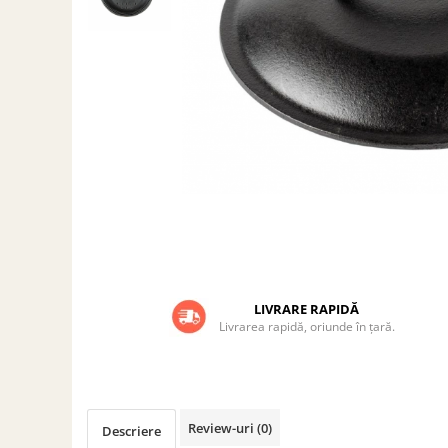
Grătare electrice
Grătare pe cărbuni
GRĂTARE PE GAZ
UȘI DIN FONTĂ
Uși de cuptor
Uși pentru sobă și șemineu
VASE DE GĂTIT
Vase pentru gătit din aluminiu
Vase pentru gătit din fontă
Vase pentru gătit din inox
Vase pentru gătit din oțel
LIVRARE RAPIDĂ
Livrarea rapidă, oriunde în țară.
REDUCERI VASE DIN FONTĂ
CUPTOARE PENTRU SOBĂ
ACCESORII SOBĂ, ȘEMINEU ȘI
CUPTOR
Review-uri
(0)
CĂRĂMIDĂ
Descriere