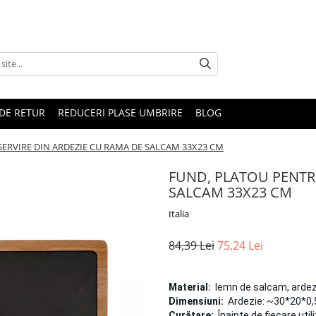
DE RETUR
REDUCERI PLASE UMBRIRE
BLOG
ERVIRE DIN ARDEZIE CU RAMA DE SALCAM 33X23 CM
FUND, PLATOU PENTR
SALCAM 33X23 CM
Italia
84,39 Lei
75,24 Lei
Material:
lemn de salcam, ardez
Dimensiuni:
Ardezie: ~30*20*0,5
Curățare:
Înainte de fiecare utili