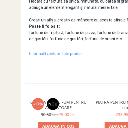
Fiecare cu textura sa unică, minunată, culoarea și gra
adăuga un element elegant și natural mesei tale.
Creați un afișaj creativ de mâncare cu aceste afișaje
Poate fi folosit
:
farfurie de friptură, farfurie de pizza, farfurie de brânză
de gustări, farfurie de gustări, farfurie de sushi etc.
Informatii conformitate produs
GENERATOR DE FUM PENTRU
PIATRA PENTRU 
-17%
NOU
AFUMATOARE
cm
90,50 Lei
75,00 Lei
238,95
ADAUGA IN COS
ADAUGA 