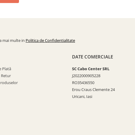
la mai multe in
Politica de Confidentialitate
DATE COMERCIALE
 Plată
SC Cabo Center SRL
e Retur
J2022000905228
Produselor
RO35436550
Erou Craus Clemente 24
Uricani, Iasi