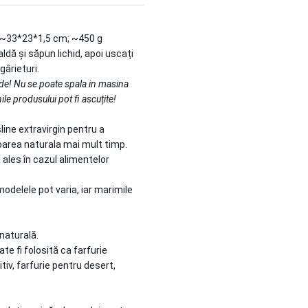
 ~33*23*1,5 cm; ~450 g
aldă și săpun lichid, apoi uscați
gârieturi.
nde! Nu se poate spala in masina
ile produsului pot fi ascuțite!
sline extravirgin pentru a
loarea naturala mai mult timp.
 ales în cazul alimentelor
modelele pot varia, iar marimile
naturală.
e fi folosită ca farfurie
itiv, farfurie pentru desert,