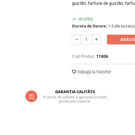
gustări, farfurie de gustări, farfu
IN STOC
Durata de livrare:
1-3 zile lucrato
ADAUG
Cod Produs:
11806
Adauga la Favorite
GARANȚIA CALITĂȚII
Ai parte de calitate și garanție la toate
produsele noastre.