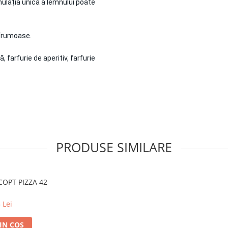
nulația unică a lemnului poate
 frumoase.
, farfurie de aperitiv, farfurie
PRODUSE SIMILARE
COPT PIZZA 42
 Lei
IN COS