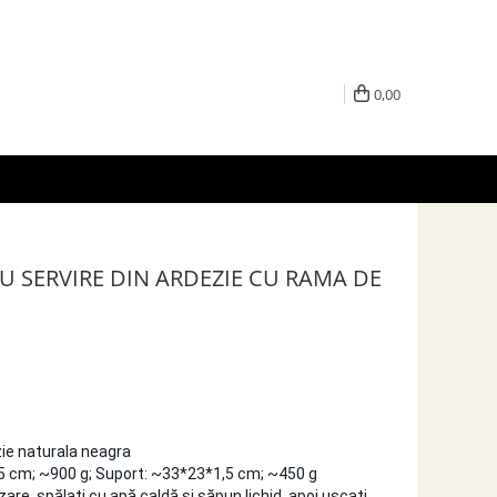
0,00
U SERVIRE DIN ARDEZIE CU RAMA DE
ie naturala neagra
 cm; ~900 g; Suport: ~33*23*1,5 cm; ~450 g
zare, spălați cu apă caldă și săpun lichid, apoi uscați