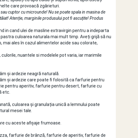
nelte care provoacă zgârieturi.
or sau cuptor cu microunde! Nu se poate spala in masina de
tăiat! Atenție, marginile produsului pot fi ascuțite! Produs
and in cand ulei de masline extravirgin pentru a indeparta
i pastra culoarea naturala mai mult timp. Aveți grijă să nu
, mai ales în cazul alimentelor acide sau colorate,
 culorile, nuantele si modelele pot varia, iar marimile
câm și ardezie neagră naturală.
m și ardezie care poate fi folosită ca farfurie pentru
rie pentru aperitiv, farfurie pentru desert, farfurie cu
ă etc.
unată, culoarea și granulația unică a lemnului poate
ural mesei tale.
are cu aceste afișaje frumoase.
izza, farfurie de brânză, farfurie de aperitiv, farfurie de