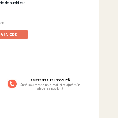
rie de sushi etc.
are
A IN COS
ASISTENȚA TELEFONICĂ
Sună sau trimite un e-mail și te ajutăm în
alegerea potrivită