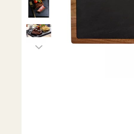
Grătare electrice
Grătare pe cărbuni
GRĂTARE PE GAZ
UȘI DIN FONTĂ
Uși de cuptor
Uși pentru sobă și șemineu
VASE DE GĂTIT
Vase pentru gătit din aluminiu
Vase pentru gătit din fontă
Vase pentru gătit din inox
Vase pentru gătit din oțel
REDUCERI VASE DIN FONTĂ
CUPTOARE PENTRU SOBĂ
ACCESORII SOBĂ, ȘEMINEU ȘI
CUPTOR
CĂRĂMIDĂ