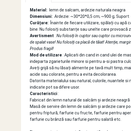
SOBE ȘI ȘEMINEE
STICLĂ TERMOREZISTENTĂ
Material:
lemn de salcam, ardezie naturala neagra
Dimensiuni:
Ardezie: ~30*20*0,5 cm; ~900 g; Suport:
TIMP LIBER IN NATURA
Curățare:
Înainte de fiecare utilizare, spălați cu apă c
TRUSE SI ACCESORII PROFESIONALE
bine. Nu folosiți substanțe sau unelte care provoacă z
DE CURATARE HORN
Avertisment
:
Nu folosiți în cuptor sau cuptor cu microu
UZ GOSPODĂRESC
de spalat vase! Nu folosiți ca placă de tăiat! Atenție, margin
ȘEMINEE ȘI ÎNCĂLZITOARE DE
Produs fragil!
TERASĂ
Mod de utilizare
: Aplicati din cand in cand ulei de ma
indeparta zgarieturile minore si pentru a-si pastra cu
Aveți grijă să nu lăsați alimente pe tavă mult timp, mai
acide sau colorate, pentru a evita decolorarea.
Datorita materialului sau natural, culorile, nuantele si 
indicate pot sa difere usor.
Caracteristici
:
Fabricat din lemn natural de salcâm și ardezie neagră 
Masă de servire din lemn de salcâm și ardezie care poat
pentru friptură, farfurie cu fructe, farfurie pentru aper
farfurie cu brânză sau farfurie pentru salată etc.