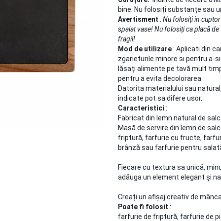
bine. Nu folosiți substanțe sau u
Avertisment
:
Nu folosiți în cupt
spalat vase! Nu folosiți ca placă de 
fragil!
Mod de utilizare
: Aplicati din c
zgarieturile minore si pentru a-s
lăsați alimente pe tavă mult timp
pentru a evita decolorarea.
Datorita materialului sau natural,
indicate pot sa difere usor.
Caracteristici
:
Fabricat din lemn natural de sal
Masă de servire din lemn de salcâ
friptură, farfurie cu fructe, farfu
brânză sau farfurie pentru salat
Fiecare cu textura sa unică, min
adăuga un element elegant și nat
Creați un afișaj creativ de mânc
Poate fi folosit
:
farfurie de friptură, farfurie de p