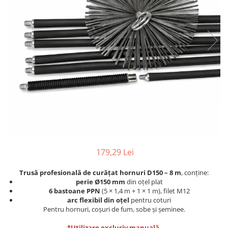
179,29 Lei
Trusă profesională de curățat hornuri D150 – 8 m
, conține:
perie Ø150 mm
din oțel plat
6 bastoane PPN
(5 × 1,4 m + 1 × 1 m), filet M12
arc flexibil din oțel
pentru coturi
Pentru hornuri, coșuri de fum, sobe și șeminee.
*Utilizare exclusiv manuală.