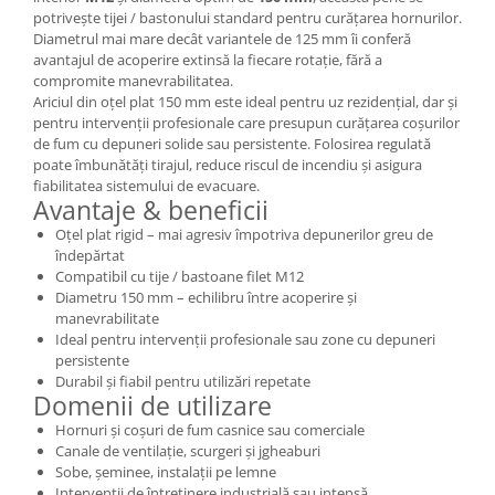
potrivește tijei / bastonului standard pentru curățarea hornurilor.
Diametrul mai mare decât variantele de 125 mm îi conferă
avantajul de acoperire extinsă la fiecare rotație, fără a
compromite manevrabilitatea.
Ariciul din oțel plat 150 mm este ideal pentru uz rezidențial, dar și
pentru intervenții profesionale care presupun curățarea coșurilor
de fum cu depuneri solide sau persistente. Folosirea regulată
poate îmbunătăți tirajul, reduce riscul de incendiu și asigura
fiabilitatea sistemului de evacuare.
Avantaje & beneficii
Oțel plat rigid – mai agresiv împotriva depunerilor greu de
îndepărtat
Compatibil cu tije / bastoane filet M12
Diametru 150 mm – echilibru între acoperire și
manevrabilitate
Ideal pentru intervenții profesionale sau zone cu depuneri
persistente
Durabil și fiabil pentru utilizări repetate
Domenii de utilizare
Hornuri și coșuri de fum casnice sau comerciale
Canale de ventilație, scurgeri și jgheaburi
Sobe, șeminee, instalații pe lemne
Intervenții de întreținere industrială sau intensă