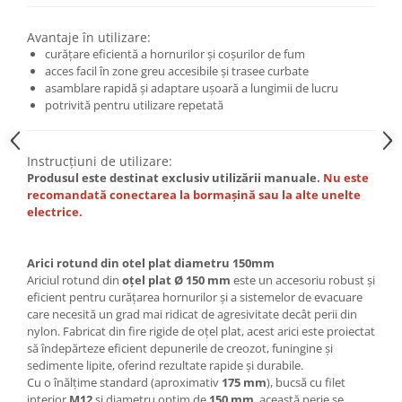
Avantaje în utilizare:
curățare eficientă a hornurilor și coșurilor de fum
acces facil în zone greu accesibile și trasee curbate
asamblare rapidă și adaptare ușoară a lungimii de lucru
potrivită pentru utilizare repetată
Instrucțiuni de utilizare:
Produsul este destinat exclusiv utilizării manuale.
Nu este
recomandată conectarea la bormașină sau la alte unelte
electrice.
Arici rotund din otel plat diametru 150mm
Ariciul rotund din
oțel plat Ø 150 mm
este un accesoriu robust și
eficient pentru curățarea hornurilor și a sistemelor de evacuare
care necesită un grad mai ridicat de agresivitate decât perii din
nylon. Fabricat din fire rigide de oțel plat, acest arici este proiectat
să îndepărteze eficient depunerile de creozot, funingine și
sedimente lipite, oferind rezultate rapide și durabile.
Cu o înălțime standard (aproximativ
175 mm
), bucsă cu filet
interior
M12
și diametru optim de
150 mm
, această perie se