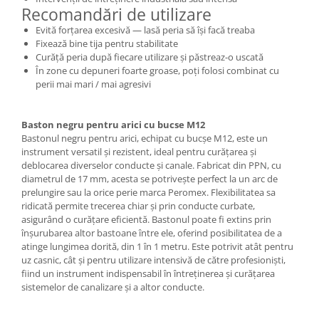
Recomandări de utilizare
Evită forțarea excesivă — lasă peria să își facă treaba
Fixează bine tija pentru stabilitate
Curăță peria după fiecare utilizare și păstreaz-o uscată
În zone cu depuneri foarte groase, poți folosi combinat cu
perii mai mari / mai agresivi
Baston negru pentru arici cu bucse M12
Bastonul negru pentru arici, echipat cu bucșe M12, este un
instrument versatil și rezistent, ideal pentru curățarea și
deblocarea diverselor conducte și canale. Fabricat din PPN, cu
diametrul de 17 mm, acesta se potrivește perfect la un arc de
prelungire sau la orice perie marca Peromex. Flexibilitatea sa
ridicată permite trecerea chiar și prin conducte curbate,
asigurând o curățare eficientă. Bastonul poate fi extins prin
înșurubarea altor bastoane între ele, oferind posibilitatea de a
atinge lungimea dorită, din 1 în 1 metru. Este potrivit atât pentru
uz casnic, cât și pentru utilizare intensivă de către profesioniști,
fiind un instrument indispensabil în întreținerea și curățarea
sistemelor de canalizare și a altor conducte.