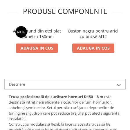
PRODUSE COMPONENTE
Arici rotund din otel plat
Baston negru pentru arici
5 
NOU
diametru 150mm
cu bucse M12
ADAUGA IN COS
ADAUGA IN COS
Descriere
Trusa profesională de curățare hornuri D150 – 8 m
este
destinată întreținerii eficiente a coșurilor de fum, hornurilor,
sobelor și șemineelor. Setul permite curățarea depunerilor de
funingine și gudron care pot reduce tirajul și pot afecta siguranța
instalației.
Construcția modulară și flexibilă face ca această trusă să fie
potrivită atât pentru hornuri drepte, cât și pentru hornuri ușor