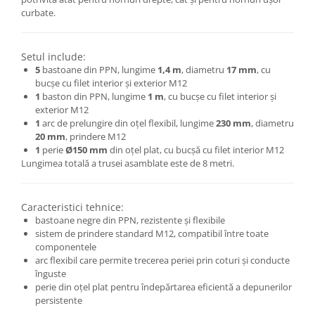
curbate.
Setul include:
5
bastoane din PPN, lungime
1,4 m
, diametru
17 mm
, cu
bucșe cu filet interior și exterior M12
1
baston din PPN, lungime
1 m
, cu bucșe cu filet interior și
exterior M12
1
arc de prelungire din oțel flexibil, lungime
230 mm
, diametru
20 mm
, prindere M12
1
perie
Ø150 mm
din oțel plat, cu bucșă cu filet interior M12
Lungimea totală a trusei asamblate este de 8 metri.
Caracteristici tehnice:
bastoane negre din PPN, rezistente și flexibile
sistem de prindere standard M12, compatibil între toate
componentele
arc flexibil care permite trecerea periei prin coturi și conducte
înguste
perie din oțel plat pentru îndepărtarea eficientă a depunerilor
persistente