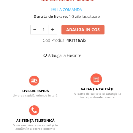
LA COMANDA
Durata de livrare:
1-3 zile lucratoare
ADAUGA IN COS
Cod Produs:
4KIT15Ab
Adauga la Favorite
GARANȚIA CALITĂȚII
LIVRARE RAPIDĂ
Ai parte de calitate și garanție la
Livrarea rapidă, oriunde în țară.
toate produsele noastre.
ASISTENȚA TELEFONICĂ
Sună sau trimite un e-mail și te
ajutăm în alegerea potrivită