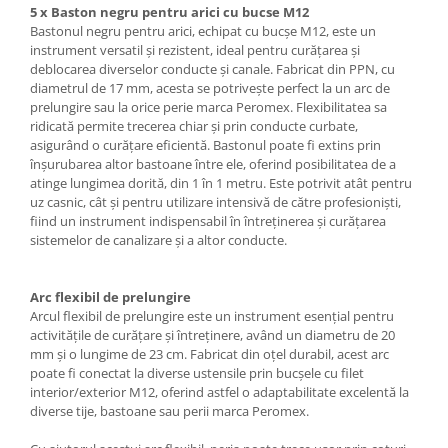
5 x Baston negru pentru arici cu bucse M12
Bastonul negru pentru arici, echipat cu bucșe M12, este un
instrument versatil și rezistent, ideal pentru curățarea și
deblocarea diverselor conducte și canale. Fabricat din PPN, cu
diametrul de 17 mm, acesta se potrivește perfect la un arc de
prelungire sau la orice perie marca Peromex. Flexibilitatea sa
ridicată permite trecerea chiar și prin conducte curbate,
asigurând o curățare eficientă. Bastonul poate fi extins prin
înșurubarea altor bastoane între ele, oferind posibilitatea de a
atinge lungimea dorită, din 1 în 1 metru. Este potrivit atât pentru
uz casnic, cât și pentru utilizare intensivă de către profesioniști,
fiind un instrument indispensabil în întreținerea și curățarea
sistemelor de canalizare și a altor conducte.
Arc flexibil de prelungire
Arcul flexibil de prelungire este un instrument esențial pentru
activitățile de curățare și întreținere, având un diametru de 20
mm și o lungime de 23 cm. Fabricat din oțel durabil, acest arc
poate fi conectat la diverse ustensile prin bucșele cu filet
interior/exterior M12, oferind astfel o adaptabilitate excelentă la
diverse tije, bastoane sau perii marca Peromex.