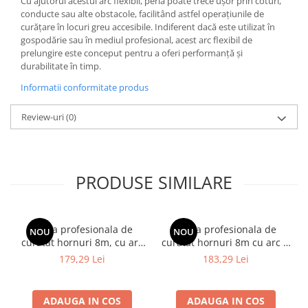
Cu ajutorul acestui arc flexibil, peria poate trece ușor prin coturi,
conducte sau alte obstacole, facilitând astfel operațiunile de
curățare în locuri greu accesibile. Indiferent dacă este utilizat în
gospodărie sau în mediul profesional, acest arc flexibil de
prelungire este conceput pentru a oferi performanță și
durabilitate în timp.
Informatii conformitate produs
Review-uri
(0)
PRODUSE SIMILARE
Trusa profesionala de
Trusa profesionala de
NOU
NOU
curatat hornuri 8m, cu arc
curatat hornuri 8m cu arc si
si perie otel plat D180
perie nylon D200
179,29 Lei
183,29 Lei
ADAUGA IN COS
ADAUGA IN COS