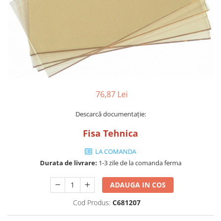
Grătare electrice
Grătare pe cărbuni
GRĂTARE PE GAZ
UȘI DIN FONTĂ
Uși de cuptor
Uși pentru sobă și șemineu
VASE DE GĂTIT
76,87 Lei
Vase pentru gătit din aluminiu
Descarcă documentație:
Vase pentru gătit din fontă
Fisa Tehnica
Vase pentru gătit din inox
Vase pentru gătit din oțel
LA COMANDA
Durata de livrare:
1-3 zile de la comanda ferma
REDUCERI VASE DIN FONTĂ
CUPTOARE PENTRU SOBĂ
ADAUGA IN COS
ACCESORII SOBĂ, ȘEMINEU ȘI
CUPTOR
Cod Produs:
C681207
CĂRĂMIDĂ