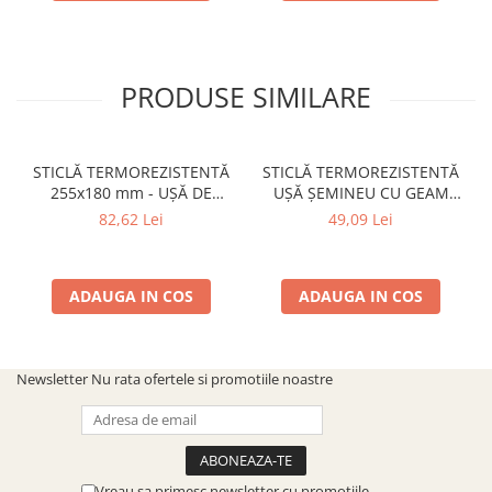
PRODUSE SIMILARE
STICLĂ TERMOREZISTENTĂ
STICLĂ TERMOREZISTENTĂ
255x180 mm - UȘĂ DE
UȘĂ ȘEMINEU CU GEAM
SOBĂ/ ȘEMINEU GREC
CERBI
82,62 Lei
49,09 Lei
ADAUGA IN COS
ADAUGA IN COS
Newsletter
Nu rata ofertele si promotiile noastre
Vreau sa primesc newsletter cu promotiile