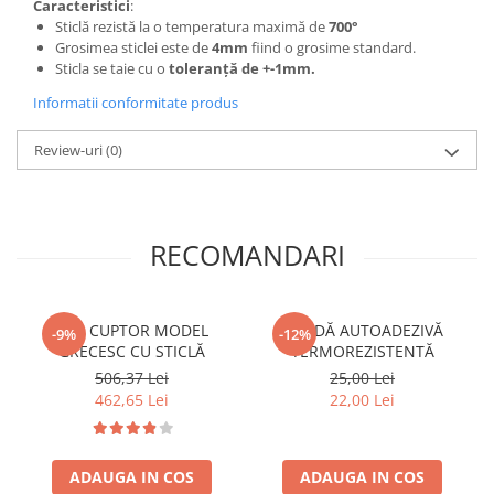
Caracteristici
:
SOBE ȘI ȘEMINEE
Sticlă rezistă la o temperatura maximă de
700°
STICLĂ TERMOREZISTENTĂ
Grosimea sticlei este de
4mm
fiind o grosime standard.
TIMP LIBER IN NATURA
Sticla se taie cu o
toleranță de +-1mm.
TRUSE SI ACCESORII PROFESIONALE
Informatii conformitate produs
DE CURATARE HORN
UZ GOSPODĂRESC
Review-uri
(0)
ȘEMINEE ȘI ÎNCĂLZITOARE DE
TERASĂ
RECOMANDARI
UȘĂ CUPTOR MODEL
BANDĂ AUTOADEZIVĂ
-9%
-12%
GRECESC CU STICLĂ
TERMOREZISTENTĂ
506,37 Lei
25,00 Lei
462,65 Lei
22,00 Lei
ADAUGA IN COS
ADAUGA IN COS