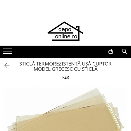
Toate Produsele
PRODUS ÎN ROMÂNIA
Plite din fontă România
Grătare barbeque din fontă
România
Grătare tehnice din fontă România
STICLĂ TERMOREZISTENTĂ UȘĂ CUPTOR
MODEL GRECESC CU STICLĂ
Vase de gătit din fontă România
KER
PLITE DIN FONTĂ
GRĂTARE DE GRĂDINĂ
Accesorii pentru grătare
Cuptoare de pizza
Grătare din fontă
Grătare din inox