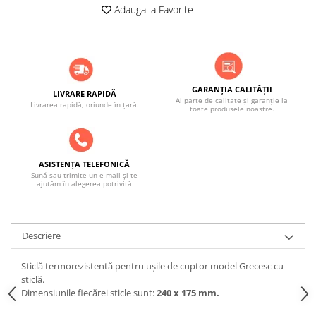
ACCESORII PENTRU GATIT
Adauga la Favorite
COPERTINE ȘI PRELATE
Prelată impermeabilă din
polietilenă cu inele
COȘURI DE FUM
GARANȚIA CALITĂȚII
LIVRARE RAPIDĂ
Coșuri de fum din beton
Ai parte de calitate și garanție la
Livrarea rapidă, oriunde în țară.
toate produsele noastre.
Coșuri de fum din inox
Coșuri de fum din otel
DIVERSE
ASISTENȚA TELEFONICĂ
Sună sau trimite un e-mail și te
INSTALAȚII
ajutăm în alegerea potrivită
Baterii și accesorii
PLASE DE UMBRIRE/ ANTIGRINDINĂ
Descriere
PRODUSE PENTRU GRĂDINARIT
Irigații pentru grădină
Sticlă termorezistentă pentru ușile de cuptor model Grecesc cu
Unelte electrice
sticlă.
Dimensiunile fiecărei sticle sunt:
240 x 175 mm.
Unelte pentru grădinărit