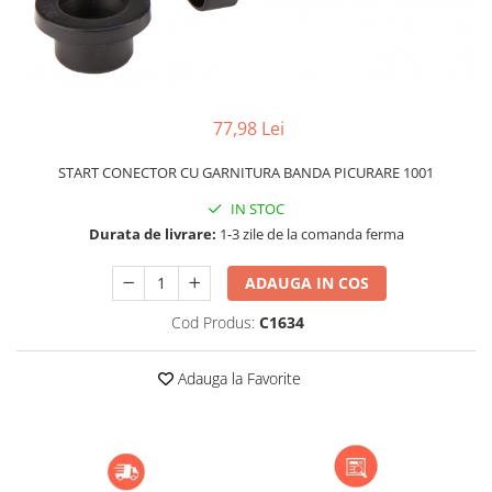
Grătare electrice
Grătare pe cărbuni
GRĂTARE PE GAZ
UȘI DIN FONTĂ
77,98 Lei
Uși de cuptor
Uși pentru sobă și șemineu
START CONECTOR CU GARNITURA BANDA PICURARE 1001
VASE DE GĂTIT
IN STOC
Vase pentru gătit din aluminiu
Durata de livrare:
1-3 zile de la comanda ferma
Vase pentru gătit din fontă
ADAUGA IN COS
Vase pentru gătit din inox
Cod Produs:
C1634
Vase pentru gătit din oțel
REDUCERI VASE DIN FONTĂ
Adauga la Favorite
CUPTOARE PENTRU SOBĂ
ACCESORII SOBĂ, ȘEMINEU ȘI
CUPTOR
CĂRĂMIDĂ