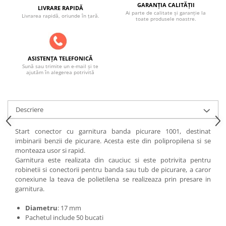
ACCESORII PENTRU GATIT
GARANȚIA CALITĂȚII
LIVRARE RAPIDĂ
Ai parte de calitate și garanție la
Livrarea rapidă, oriunde în țară.
COPERTINE ȘI PRELATE
toate produsele noastre.
Prelată impermeabilă din
polietilenă cu inele
COȘURI DE FUM
ASISTENȚA TELEFONICĂ
Sună sau trimite un e-mail și te
Coșuri de fum din beton
ajutăm în alegerea potrivită
Coșuri de fum din inox
Coșuri de fum din otel
Descriere
DIVERSE
INSTALAȚII
Start conector cu garnitura banda picurare 1001, destinat
imbinarii benzii de picurare. Acesta este din polipropilena si se
Baterii și accesorii
monteaza usor si rapid.
PLASE DE UMBRIRE/ ANTIGRINDINĂ
Garnitura este realizata din cauciuc si este potrivita pentru
robinetii si conectorii pentru banda sau tub de picurare, a caror
PRODUSE PENTRU GRĂDINARIT
conexiune la teava de polietilena se realizeaza prin presare in
Irigații pentru grădină
garnitura.
Unelte electrice
Diametru
: 17 mm
Unelte pentru grădinărit
Pachetul include 50 bucati