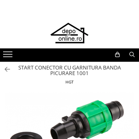
Toate Produsele
PRODUS ÎN ROMÂNIA
Plite din fontă România
Grătare barbeque din fontă
România
Grătare tehnice din fontă România
START CONECTOR CU GARNITURA BANDA
PICURARE 1001
Vase de gătit din fontă România
HGT
PLITE DIN FONTĂ
GRĂTARE DE GRĂDINĂ
Accesorii pentru grătare
Cuptoare de pizza
Grătare din fontă
Grătare din inox