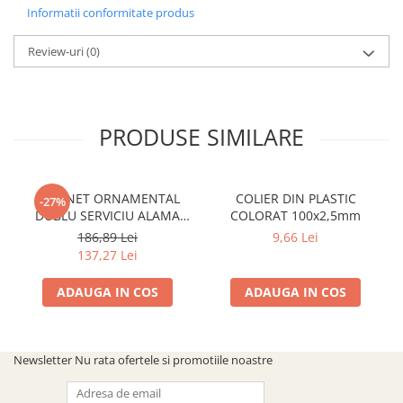
SOBE ȘI ȘEMINEE
Informatii conformitate produs
STICLĂ TERMOREZISTENTĂ
Review-uri
(0)
TIMP LIBER IN NATURA
TRUSE SI ACCESORII PROFESIONALE
DE CURATARE HORN
UZ GOSPODĂRESC
PRODUSE SIMILARE
ȘEMINEE ȘI ÎNCĂLZITOARE DE
TERASĂ
ROBINET ORNAMENTAL
COLIER DIN PLASTIC
-27%
DUBLU SERVICIU ALAMA
COLORAT 100x2,5mm
ANTICHIZATA CU CAP
186,89 Lei
9,66 Lei
ARMATURA CERAMIC
137,27 Lei
ADAUGA IN COS
ADAUGA IN COS
Newsletter
Nu rata ofertele si promotiile noastre