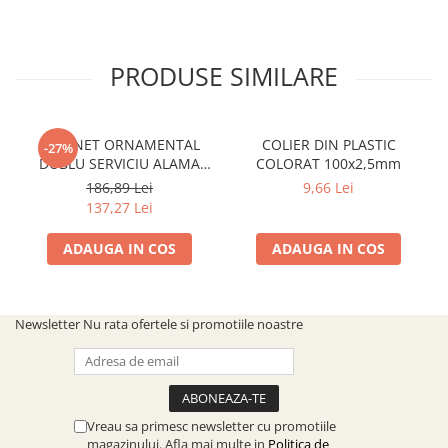
PRODUSE SIMILARE
ROBINET ORNAMENTAL
COLIER DIN PLASTIC
-27%
DUBLU SERVICIU ALAMA
COLORAT 100x2,5mm
ANTICHIZATA CU CAP
186,89 Lei
9,66 Lei
ARMATURA CERAMIC
137,27 Lei
ADAUGA IN COS
ADAUGA IN COS
Newsletter
Nu rata ofertele si promotiile noastre
Vreau sa primesc newsletter cu promotiile
magazinului. Afla mai multe in
Politica de