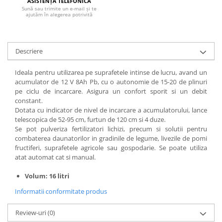
ASISTENȚA TELEFONICĂ
Sună sau trimite un e-mail și te
ajutăm în alegerea potrivită
Descriere
Ideala pentru utilizarea pe suprafetele intinse de lucru, avand un
acumulator de 12 V 8Ah Pb, cu o autonomie de 15-20 de plinuri
pe ciclu de incarcare. Asigura un confort sporit si un debit
constant.
Dotata cu indicator de nivel de incarcare a acumulatorului, lance
telescopica de 52-95 cm, furtun de 120 cm si 4 duze.
Se pot pulveriza fertilizatori lichizi, precum si solutii pentru
combaterea daunatorilor in gradinile de legume, livezile de pomi
fructiferi, suprafetele agricole sau gospodarie. Se poate utiliza
atat automat cat si manual.
Volum: 16 litri
Informatii conformitate produs
Review-uri
(0)