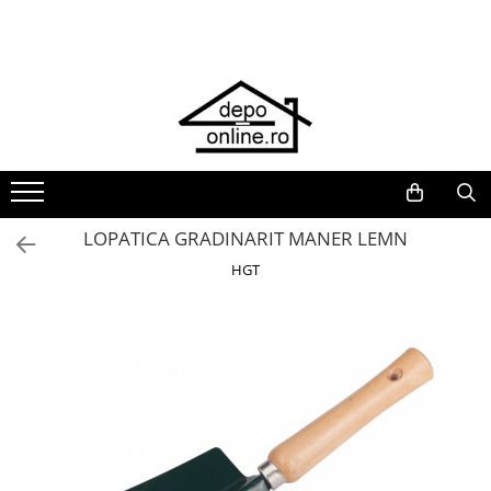
Toate Produsele
PRODUS ÎN ROMÂNIA
Plite din fontă România
Grătare barbeque din fontă
România
Grătare tehnice din fontă România
LOPATICA GRADINARIT MANER LEMN
Vase de gătit din fontă România
HGT
PLITE DIN FONTĂ
GRĂTARE DE GRĂDINĂ
Accesorii pentru grătare
Cuptoare de pizza
Grătare din fontă
Grătare din inox