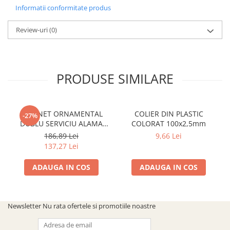
SOBE ȘI ȘEMINEE
Informatii conformitate produs
STICLĂ TERMOREZISTENTĂ
Review-uri
(0)
TIMP LIBER IN NATURA
TRUSE SI ACCESORII PROFESIONALE
DE CURATARE HORN
UZ GOSPODĂRESC
PRODUSE SIMILARE
ȘEMINEE ȘI ÎNCĂLZITOARE DE
TERASĂ
ROBINET ORNAMENTAL
COLIER DIN PLASTIC
-27%
DUBLU SERVICIU ALAMA
COLORAT 100x2,5mm
ANTICHIZATA CU CAP
186,89 Lei
9,66 Lei
ARMATURA CERAMIC
137,27 Lei
ADAUGA IN COS
ADAUGA IN COS
Newsletter
Nu rata ofertele si promotiile noastre