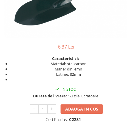
Grătare electrice
Grătare pe cărbuni
GRĂTARE PE GAZ
UȘI DIN FONTĂ
Uși de cuptor
Uși pentru sobă și șemineu
6,37 Lei
VASE DE GĂTIT
Caracteristici:
Vase pentru gătit din aluminiu
Material: otel carbon
Maner din lemn
Vase pentru gătit din fontă
Latime: 82mm
Vase pentru gătit din inox
Vase pentru gătit din oțel
IN STOC
Durata de livrare:
1-3 zile lucratoare
REDUCERI VASE DIN FONTĂ
CUPTOARE PENTRU SOBĂ
ADAUGA IN COS
ACCESORII SOBĂ, ȘEMINEU ȘI
CUPTOR
Cod Produs:
C2281
CĂRĂMIDĂ