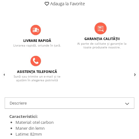
ACCESORII PENTRU GATIT
Adauga la Favorite
COPERTINE ȘI PRELATE
Prelată impermeabilă din
polietilenă cu inele
COȘURI DE FUM
GARANȚIA CALITĂȚII
LIVRARE RAPIDĂ
Coșuri de fum din beton
Ai parte de calitate și garanție la
Livrarea rapidă, oriunde în țară.
toate produsele noastre.
Coșuri de fum din inox
Coșuri de fum din otel
DIVERSE
ASISTENȚA TELEFONICĂ
Sună sau trimite un e-mail și te
INSTALAȚII
ajutăm în alegerea potrivită
Baterii și accesorii
PLASE DE UMBRIRE/ ANTIGRINDINĂ
Descriere
PRODUSE PENTRU GRĂDINARIT
Irigații pentru grădină
Caracteristici:
Material: otel carbon
Unelte electrice
Maner din lemn
Unelte pentru grădinărit
Latime: 82mm