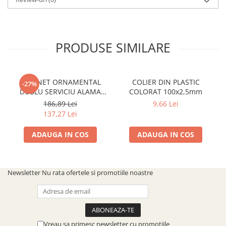
PRODUSE SIMILARE
ROBINET ORNAMENTAL
COLIER DIN PLASTIC
-27%
DUBLU SERVICIU ALAMA
COLORAT 100x2,5mm
ANTICHIZATA CU CAP
186,89 Lei
9,66 Lei
ARMATURA CERAMIC
137,27 Lei
ADAUGA IN COS
ADAUGA IN COS
Newsletter
Nu rata ofertele si promotiile noastre
Vreau sa primesc newsletter cu promotiile