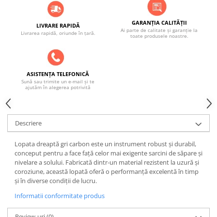
GARANȚIA CALITĂȚII
LIVRARE RAPIDĂ
Ai parte de calitate și garanție la
Livrarea rapidă, oriunde în țară.
toate produsele noastre.
ASISTENȚA TELEFONICĂ
Sună sau trimite un e-mail și te
ajutăm în alegerea potrivită
Descriere
Lopata dreaptă gri carbon este un instrument robust și durabil,
conceput pentru a face față celor mai exigente sarcini de săpare și
nivelare a solului. Fabricată dintr-un material rezistent la uzură și
coroziune, această lopată oferă o performanță excelentă în timp
și în diverse condiții de lucru.
Informatii conformitate produs
Review-uri
(0)