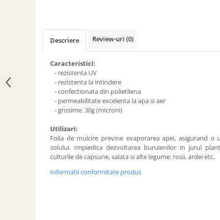
ACCESORII PENTRU GATIT
COPERTINE ȘI PRELATE
Prelată impermeabilă din
Review-uri
(0)
polietilenă cu inele
Descriere
COȘURI DE FUM
Caracteristici:
Coșuri de fum din beton
- rezistenta UV
- rezistenta la intindere
Coșuri de fum din inox
- confectionata din polietilena
Coșuri de fum din otel
- permeabilitate excelenta la apa si aer
- grosime: 30g (microni)
DIVERSE
INSTALAȚII
Utilizari:
Folia de mulcire previne evaporarea apei, asigurand o 
Baterii și accesorii
solului. Impiedica dezvoltarea buruienilor in jurul pla
PLASE DE UMBRIRE/ ANTIGRINDINĂ
culturile de capsune, salata si alte legume: rosii, ardei etc.
PRODUSE PENTRU GRĂDINARIT
Informatii conformitate produs
Irigații pentru grădină
Unelte electrice
Unelte pentru grădinărit