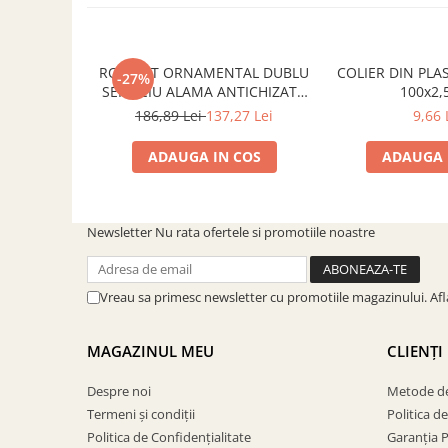
SOBE ȘI ȘEMINEE
STICLĂ TERMOREZISTENTĂ
TIMP LIBER IN NATURA
ROBINET ORNAMENTAL DUBLU
COLIER DIN PLA
-27%
TRUSE SI ACCESORII PROFESIONALE
SERVICIU ALAMA ANTICHIZATA
100x2
DE CURATARE HORN
CU CAP ARMATURA CERAMIC
186,89 Lei
137,27 Lei
9,66 
UZ GOSPODĂRESC
ADAUGA IN COS
ADAUGA 
ȘEMINEE ȘI ÎNCĂLZITOARE DE
TERASĂ
Newsletter
Nu rata ofertele si promotiile noastre
Vreau sa primesc newsletter cu promotiile magazinului. Af
MAGAZINUL MEU
CLIENȚI
Despre noi
Metode de
Termeni și condiții
Politica d
Politica de Confidențialitate
Garanția 