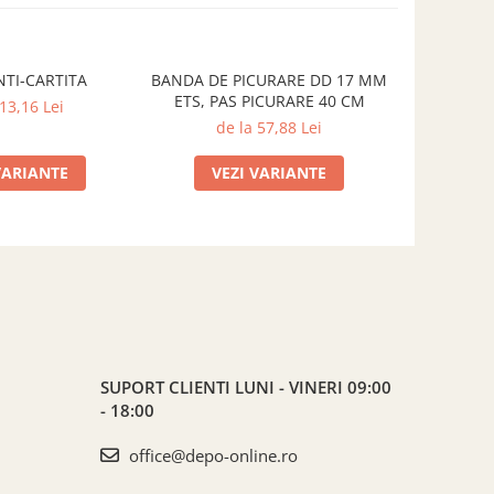
NTI-CARTITA
BANDA DE PICURARE DD 17 MM
TIJA EXTE
ETS, PAS PICURARE 40 CM
D
 13,16 Lei
de la 57,88 Lei
de
VARIANTE
VEZI VARIANTE
VE
SUPORT CLIENTI
LUNI - VINERI 09:00
- 18:00
office@depo-online.ro