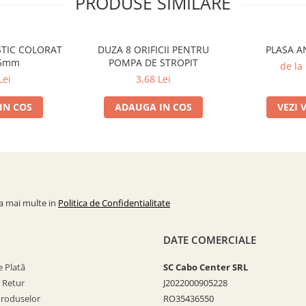
PRODUSE SIMILARE
STIC COLORAT
DUZA 8 ORIFICII PENTRU
PLASA A
,5mm
POMPA DE STROPIT
de la
Lei
3,68 Lei
IN COS
ADAUGA IN COS
VEZI 
la mai multe in
Politica de Confidentialitate
DATE COMERCIALE
 Plată
SC Cabo Center SRL
e Retur
J2022000905228
Produselor
RO35436550