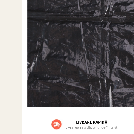
Grătare electrice
Grătare pe cărbuni
GRĂTARE PE GAZ
UȘI DIN FONTĂ
Uși de cuptor
Uși pentru sobă și șemineu
VASE DE GĂTIT
Vase pentru gătit din aluminiu
Vase pentru gătit din fontă
Vase pentru gătit din inox
Vase pentru gătit din oțel
REDUCERI VASE DIN FONTĂ
CUPTOARE PENTRU SOBĂ
ACCESORII SOBĂ, ȘEMINEU ȘI
CUPTOR
LIVRARE RAPIDĂ
Livrarea rapidă, oriunde în țară.
CĂRĂMIDĂ