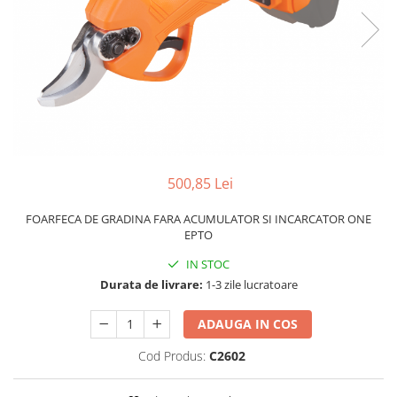
Grătare electrice
Grătare pe cărbuni
GRĂTARE PE GAZ
UȘI DIN FONTĂ
Uși de cuptor
Uși pentru sobă și șemineu
VASE DE GĂTIT
500,85 Lei
Vase pentru gătit din aluminiu
Vase pentru gătit din fontă
FOARFECA DE GRADINA FARA ACUMULATOR SI INCARCATOR ONE
EPTO
Vase pentru gătit din inox
IN STOC
Vase pentru gătit din oțel
Durata de livrare:
1-3 zile lucratoare
REDUCERI VASE DIN FONTĂ
CUPTOARE PENTRU SOBĂ
ADAUGA IN COS
ACCESORII SOBĂ, ȘEMINEU ȘI
Cod Produs:
C2602
CUPTOR
CĂRĂMIDĂ