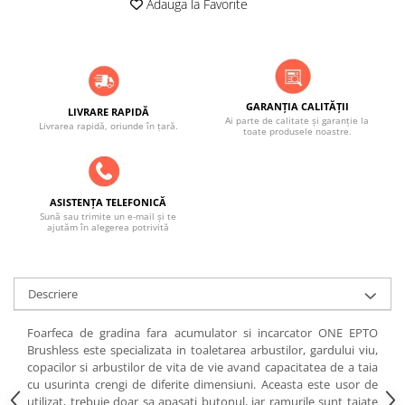
Adauga la Favorite
ACCESORII PENTRU GATIT
COPERTINE ȘI PRELATE
Prelată impermeabilă din
polietilenă cu inele
COȘURI DE FUM
GARANȚIA CALITĂȚII
LIVRARE RAPIDĂ
Ai parte de calitate și garanție la
Coșuri de fum din beton
Livrarea rapidă, oriunde în țară.
toate produsele noastre.
Coșuri de fum din inox
Coșuri de fum din otel
ASISTENȚA TELEFONICĂ
DIVERSE
Sună sau trimite un e-mail și te
ajutăm în alegerea potrivită
INSTALAȚII
Baterii și accesorii
PLASE DE UMBRIRE/ ANTIGRINDINĂ
Descriere
PRODUSE PENTRU GRĂDINARIT
Irigații pentru grădină
Foarfeca de gradina fara acumulator si incarcator ONE EPTO
Brushless este specializata in toaletarea arbustilor, gardului viu,
Unelte electrice
copacilor si arbustilor de vita de vie avand capacitatea de a taia
cu usurinta crengi de diferite dimensiuni. Aceasta este usor de
Unelte pentru grădinărit
utilizat, trebuie doar sa apasati butonul, iar ramurile sunt taiate