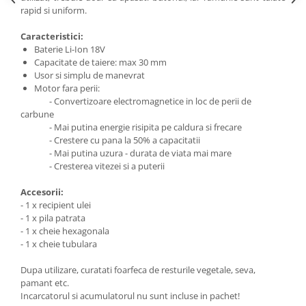
SOBE ȘI ȘEMINEE
rapid si uniform.
STICLĂ TERMOREZISTENTĂ
Caracteristici:
TIMP LIBER IN NATURA
Baterie Li-Ion 18V
TRUSE SI ACCESORII PROFESIONALE
Capacitate de taiere: max 30 mm
DE CURATARE HORN
Usor si simplu de manevrat
Motor fara perii:
UZ GOSPODĂRESC
- Convertizoare electromagnetice in loc de perii de
ȘEMINEE ȘI ÎNCĂLZITOARE DE
carbune
TERASĂ
- Mai putina energie risipita pe caldura si frecare
- Crestere cu pana la 50% a capacitatii
- Mai putina uzura - durata de viata mai mare
- Cresterea vitezei si a puterii
Accesorii:
- 1 x recipient ulei
- 1 x pila patrata
- 1 x cheie hexagonala
- 1 x cheie tubulara
Dupa utilizare, curatati foarfeca de resturile vegetale, seva,
pamant etc.
Incarcatorul si acumulatorul nu sunt incluse in pachet!