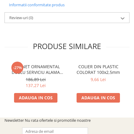
Informatii conformitate produs
Review-uri
(0)
PRODUSE SIMILARE
ROBINET ORNAMENTAL
COLIER DIN PLASTIC
-27%
DUBLU SERVICIU ALAMA
COLORAT 100x2,5mm
ANTICHIZATA CU CAP
186,89 Lei
9,66 Lei
ARMATURA CERAMIC
137,27 Lei
ADAUGA IN COS
ADAUGA IN COS
Newsletter
Nu rata ofertele si promotiile noastre