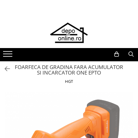
Toate Produsele
PRODUS ÎN ROMÂNIA
Plite din fontă România
Grătare barbeque din fontă
România
Grătare tehnice din fontă România
FOARFECA DE GRADINA FARA ACUMULATOR
SI INCARCATOR ONE EPTO
Vase de gătit din fontă România
HGT
PLITE DIN FONTĂ
GRĂTARE DE GRĂDINĂ
Accesorii pentru grătare
Cuptoare de pizza
Grătare din fontă
Grătare din inox