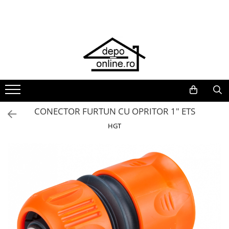
Toate Produsele
PRODUS ÎN ROMÂNIA
Plite din fontă România
Grătare barbeque din fontă
România
Grătare tehnice din fontă România
CONECTOR FURTUN CU OPRITOR 1" ETS
Vase de gătit din fontă România
HGT
PLITE DIN FONTĂ
GRĂTARE DE GRĂDINĂ
Accesorii pentru grătare
Cuptoare de pizza
Grătare din fontă
Grătare din inox