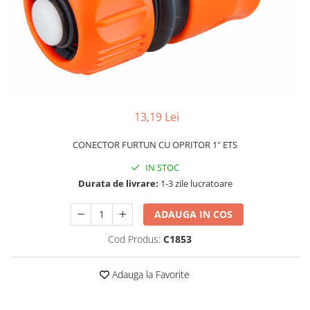
Grătare electrice
Grătare pe cărbuni
GRĂTARE PE GAZ
UȘI DIN FONTĂ
Uși de cuptor
Uși pentru sobă și șemineu
13,19 Lei
VASE DE GĂTIT
Vase pentru gătit din aluminiu
CONECTOR FURTUN CU OPRITOR 1" ETS
Vase pentru gătit din fontă
IN STOC
Durata de livrare:
1-3 zile lucratoare
Vase pentru gătit din inox
Vase pentru gătit din oțel
ADAUGA IN COS
REDUCERI VASE DIN FONTĂ
Cod Produs:
C1853
CUPTOARE PENTRU SOBĂ
ACCESORII SOBĂ, ȘEMINEU ȘI
Adauga la Favorite
CUPTOR
CĂRĂMIDĂ