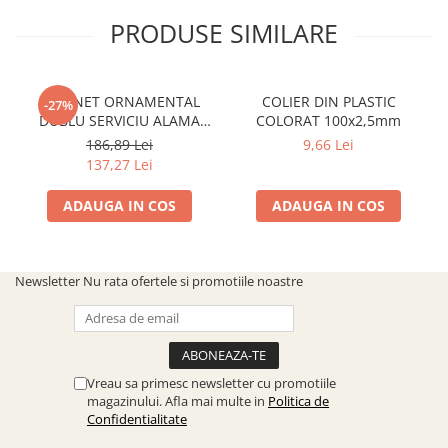
SOBE ȘI ȘEMINEE
PRODUSE SIMILARE
STICLĂ TERMOREZISTENTĂ
TIMP LIBER IN NATURA
TRUSE SI ACCESORII PROFESIONALE
ROBINET ORNAMENTAL
COLIER DIN PLASTIC
-27%
DE CURATARE HORN
DUBLU SERVICIU ALAMA
COLORAT 100x2,5mm
UZ GOSPODĂRESC
ANTICHIZATA CU CAP
186,89 Lei
9,66 Lei
ARMATURA CERAMIC
ȘEMINEE ȘI ÎNCĂLZITOARE DE
137,27 Lei
TERASĂ
ADAUGA IN COS
ADAUGA IN COS
Newsletter
Nu rata ofertele si promotiile noastre
Vreau sa primesc newsletter cu promotiile
magazinului. Afla mai multe in
Politica de
Confidentialitate