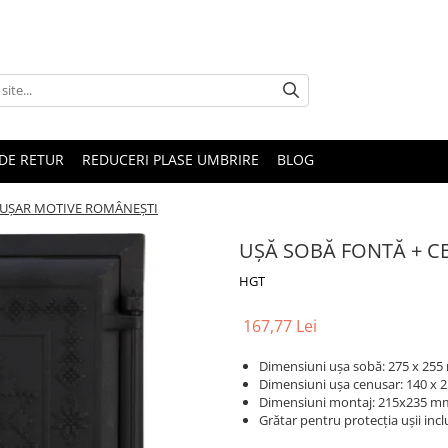
DE RETUR
REDUCERI PLASE UMBRIRE
BLOG
NUȘAR MOTIVE ROMÂNEȘTI
UȘĂ SOBĂ FONTĂ + C
HGT
167,77 Lei
Dimensiuni ușa sobă: 275 x 25
Dimensiuni ușa cenusar: 140 x
Dimensiuni montaj: 215x235 
Grătar pentru protecția ușii incl