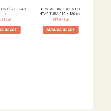
FONTĂ 210 x 420
GRĂTAR DIN FONTĂ CU
GRĂTAR DIN FO
NOU
mm
ÎNTĂRITURĂ 210 x 420 mm
,44 Lei
157,61 Lei
A IN COS
ADAUGA IN COS
ADA