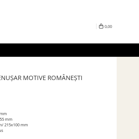
0,00
ENUȘAR MOTIVE ROMÂNEȘTI
5 mm
 255 mm
mm/ 215x100 mm
us