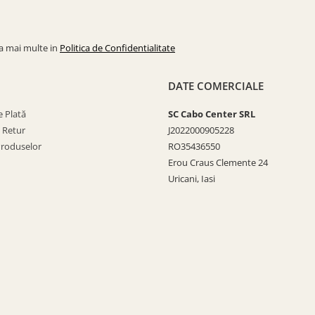
la mai multe in
Politica de Confidentialitate
DATE COMERCIALE
 Plată
SC Cabo Center SRL
e Retur
J2022000905228
Produselor
RO35436550
Erou Craus Clemente 24
Uricani, Iasi