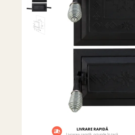
Grătare electrice
Grătare pe cărbuni
GRĂTARE PE GAZ
UȘI DIN FONTĂ
Uși de cuptor
Uși pentru sobă și șemineu
VASE DE GĂTIT
Vase pentru gătit din aluminiu
Vase pentru gătit din fontă
Vase pentru gătit din inox
Vase pentru gătit din oțel
REDUCERI VASE DIN FONTĂ
CUPTOARE PENTRU SOBĂ
ACCESORII SOBĂ, ȘEMINEU ȘI
CUPTOR
LIVRARE RAPIDĂ
CĂRĂMIDĂ
Livrarea rapidă, oriunde în țară.