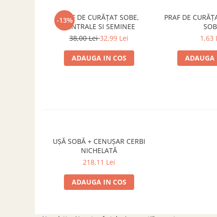
SOBE ȘI ȘEMINEE
STICLĂ TERMOREZISTENTĂ
PRAF DE CURĂȚAT SOBE,
PRAF DE CURĂȚ
-13%
CENTRALE SI SEMINEE
SOB
TIMP LIBER IN NATURA
38,00 Lei
32,99 Lei
1,63 
TRUSE SI ACCESORII PROFESIONALE
DE CURATARE HORN
ADAUGA IN COS
ADAUGA 
UZ GOSPODĂRESC
ȘEMINEE ȘI ÎNCĂLZITOARE DE
TERASĂ
UȘĂ SOBĂ + CENUȘAR CERBI
NICHELATĂ
218,11 Lei
ADAUGA IN COS