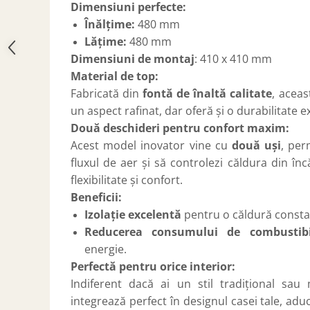
Dimensiuni perfecte:
SOBE ȘI ȘEMINEE
Înălțime:
480 mm
STICLĂ TERMOREZISTENTĂ
Lățime:
480 mm
TIMP LIBER IN NATURA
Dimensiuni de montaj
: 410 x 410 mm
TRUSE SI ACCESORII PROFESIONALE
DE CURATARE HORN
Material de top:
UZ GOSPODĂRESC
Fabricată din
fontă de înaltă calitate
, acea
un aspect rafinat, dar oferă și o durabilitate e
ȘEMINEE ȘI ÎNCĂLZITOARE DE
TERASĂ
Două deschideri pentru confort maxim:
Acest model inovator vine cu
două uși
, per
fluxul de aer și să controlezi căldura din în
flexibilitate și confort.
Beneficii:
Izolație excelentă
pentru o căldură consta
Reducerea consumului de combustibi
energie.
Perfectă pentru orice interior:
Indiferent dacă ai un stil tradițional sa
integrează perfect în designul casei tale, ad