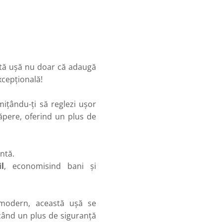
stă ușă nu doar că adaugă
xcepțională!
mițându-ți să reglezi ușor
căpere, oferind un plus de
ntă.
l
, economisind bani și
u modern, această ușă se
ucând un plus de siguranță