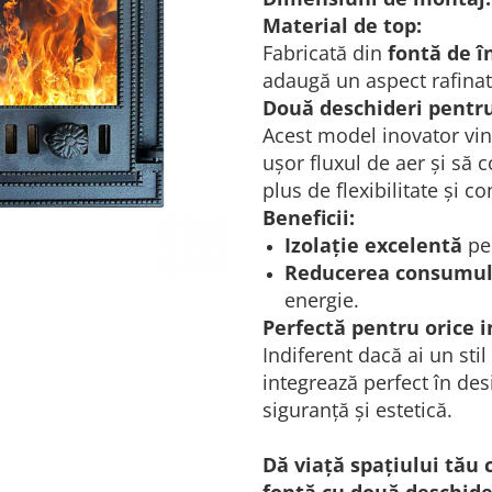
Material de top:
Fabricată din
fontă de î
adaugă un aspect rafinat,
Două deschideri pentr
Acest model inovator vi
ușor fluxul de aer și să 
plus de flexibilitate și co
Beneficii:
Izolație excelentă
pen
Reducerea consumulu
energie.
Perfectă pentru orice i
Indiferent dacă ai un sti
integrează perfect în de
siguranță și estetică.
Dă viață spațiului tău