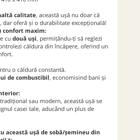
naltă calitate
, această ușă nu doar că
 dar oferă și o durabilitate excepțională!
u confort maxim:
ne cu
două uși
, permițându-ți să reglezi
controlezi căldura din încăpere, oferind un
nfort.
tru o căldură constantă.
i de combustibil
, economisind bani și
nterior:
l tradițional sau modern, această ușă se
signul casei tale, aducând un plus de
 cu această ușă de sobă/șemineu din