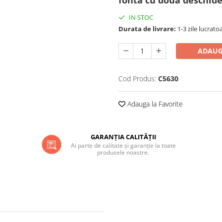
fontă cu două deschide
IN STOC
Durata de livrare:
1-3 zile lucrato
ADAUG
Cod Produs:
C5630
Adauga la Favorite
GARANȚIA CALITĂȚII
Ai parte de calitate și garanție la toate
produsele noastre.