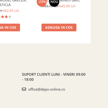
 MODEL GRECESC
UȘĂ SOBĂ, ȘEMINEU GREC
UȘĂ CUPT
-23%
NOU
-7%
STICLĂ
CU STICLĂ
833,78 Lei
645,00 Lei
ei
462,65 Lei
628,3
A IN COS
ADAUGA IN COS
ADA
SUPORT CLIENTI
LUNI - VINERI 09:00
- 18:00
office@depo-online.ro