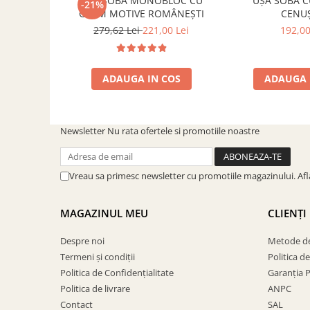
UȘĂ SOBĂ MONOBLOC CU
UȘĂ SOBĂ C
-21%
GEAM MOTIVE ROMÂNEȘTI
CENU
279,62 Lei
221,00 Lei
192,00
ADAUGA IN COS
ADAUGA 
Newsletter
Nu rata ofertele si promotiile noastre
Vreau sa primesc newsletter cu promotiile magazinului. Af
MAGAZINUL MEU
CLIENȚI
Despre noi
Metode de
Termeni și condiții
Politica d
Politica de Confidențialitate
Garanția 
Politica de livrare
ANPC
Contact
SAL