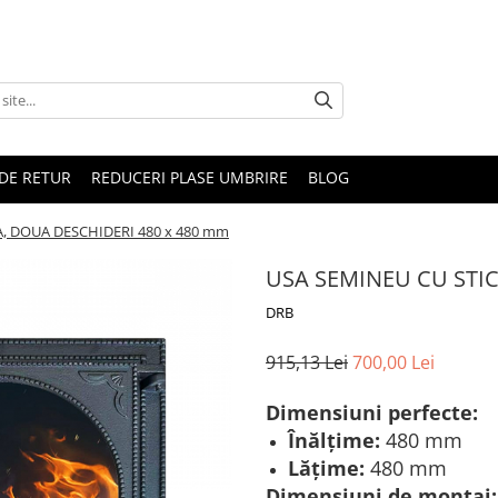
DE RETUR
REDUCERI PLASE UMBRIRE
BLOG
A, DOUA DESCHIDERI 480 x 480 mm
USA SEMINEU CU STIC
DRB
915,13 Lei
700,00 Lei
Dimensiuni perfecte:
Înălțime:
480 mm
Lățime:
480 mm
Dimensiuni de montaj: