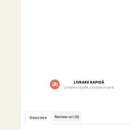
ACCESORII PENTRU GATIT
COPERTINE ȘI PRELATE
Prelată impermeabilă din
polietilenă cu inele
COȘURI DE FUM
Coșuri de fum din beton
Coșuri de fum din inox
Coșuri de fum din otel
DIVERSE
INSTALAȚII
Baterii și accesorii
LIVRARE RAPIDĂ
Livrarea rapidă, oriunde în țară.
PLASE DE UMBRIRE/ ANTIGRINDINĂ
PRODUSE PENTRU GRĂDINARIT
Irigații pentru grădină
Unelte electrice
Review-uri
(0)
Descriere
Unelte pentru grădinărit