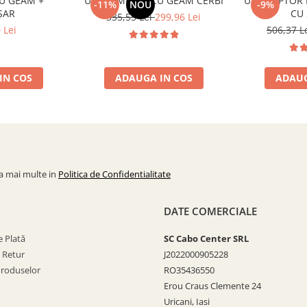
U GEAM +
UȘĂ ȘEMINEU CU GEAM CERBI
UȘĂ CUPTOR
-11%
NOU
-9%
ȘAR
CU 
335,55 Lei
299,96 Lei
 Lei
506,37 L
IN COS
ADAUGA IN COS
ADAUG
la mai multe in
Politica de Confidentialitate
DATE COMERCIALE
 Plată
SC Cabo Center SRL
e Retur
J2022000905228
Produselor
RO35436550
Erou Craus Clemente 24
Uricani, Iasi