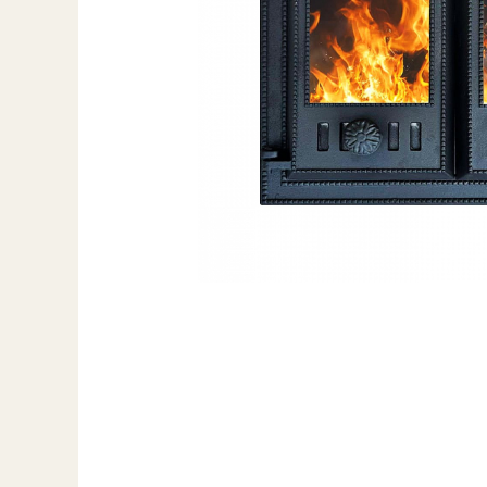
Grătare electrice
Grătare pe cărbuni
GRĂTARE PE GAZ
UȘI DIN FONTĂ
Uși de cuptor
Uși pentru sobă și șemineu
VASE DE GĂTIT
Vase pentru gătit din aluminiu
Vase pentru gătit din fontă
Vase pentru gătit din inox
Vase pentru gătit din oțel
REDUCERI VASE DIN FONTĂ
CUPTOARE PENTRU SOBĂ
ACCESORII SOBĂ, ȘEMINEU ȘI
CUPTOR
CĂRĂMIDĂ