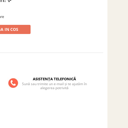
ri! ✨
are
A IN COS
ASISTENȚA TELEFONICĂ
Sună sau trimite un e-mail și te ajutăm în
alegerea potrivită