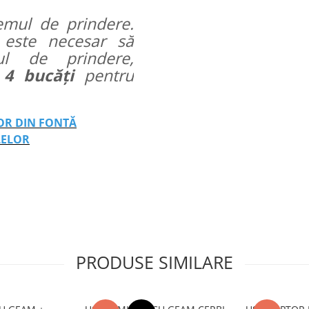
emul de prindere.
 este necesar să
mul de prindere,
e
4 bucăți
pentru
LOR DIN FONTĂ
LELOR
PRODUSE SIMILARE