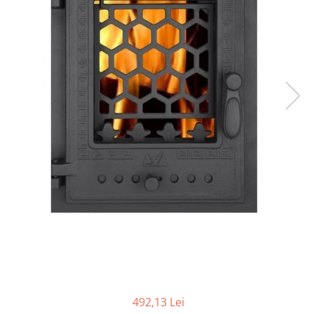
Grătare electrice
Grătare pe cărbuni
GRĂTARE PE GAZ
UȘI DIN FONTĂ
Uși de cuptor
Uși pentru sobă și șemineu
VASE DE GĂTIT
Vase pentru gătit din aluminiu
Vase pentru gătit din fontă
Vase pentru gătit din inox
Vase pentru gătit din oțel
REDUCERI VASE DIN FONTĂ
CUPTOARE PENTRU SOBĂ
ACCESORII SOBĂ, ȘEMINEU ȘI
CUPTOR
CĂRĂMIDĂ
492,13 Lei