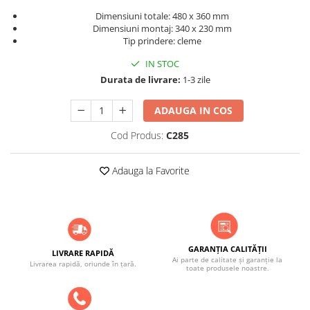
ACCESORII PENTRU GATIT
Dimensiuni totale: 480 x 360 mm
COPERTINE ȘI PRELATE
Dimensiuni montaj: 340 x 230 mm
Prelată impermeabilă din
Tip prindere: cleme
polietilenă cu inele
IN STOC
COȘURI DE FUM
Durata de livrare:
1-3 zile
Coșuri de fum din beton
ADAUGA IN COS
Coșuri de fum din inox
Cod Produs:
C285
Coșuri de fum din otel
DIVERSE
Adauga la Favorite
INSTALAȚII
Baterii și accesorii
PLASE DE UMBRIRE/ ANTIGRINDINĂ
PRODUSE PENTRU GRĂDINARIT
GARANȚIA CALITĂȚII
Irigații pentru grădină
LIVRARE RAPIDĂ
Ai parte de calitate și garanție la
Livrarea rapidă, oriunde în țară.
toate produsele noastre.
Unelte electrice
Unelte pentru grădinărit