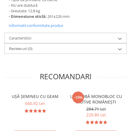
- NU are dublură
- Greutate: 12.8 kg
- Dimensiune sticlă:
261x226 mm
Informatii conformitate produs
Caracteristici
Review-uri
(0)
RECOMANDARI
UȘĂ ȘEMINEU CU GEAM
UȘĂ SOBĂ MONOBLOC CU
-19%
MOTIVE ROMÂNEȘTI
660,92 Lei
284,71 Lei
229,80 Lei