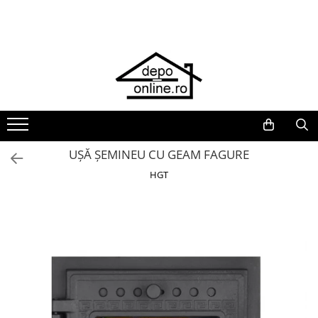
Toate Produsele
PRODUS ÎN ROMÂNIA
Plite din fontă România
Grătare barbeque din fontă
România
Grătare tehnice din fontă România
UȘĂ ȘEMINEU CU GEAM FAGURE
Vase de gătit din fontă România
HGT
PLITE DIN FONTĂ
GRĂTARE DE GRĂDINĂ
Accesorii pentru grătare
Cuptoare de pizza
Grătare din fontă
Grătare din inox