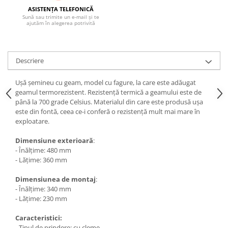
SOBE ȘI ȘEMINEE
ASISTENȚA TELEFONICĂ
STICLĂ TERMOREZISTENTĂ
Sună sau trimite un e-mail și te
ajutăm în alegerea potrivită
TIMP LIBER IN NATURA
TRUSE SI ACCESORII PROFESIONALE
DE CURATARE HORN
Descriere
UZ GOSPODĂRESC
ȘEMINEE ȘI ÎNCĂLZITOARE DE
Ușă șemineu cu geam, model cu fagure, la care este adăugat
TERASĂ
geamul termorezistent. Rezistență termică a geamului este de
până la 700 grade Celsius. Materialul din care este produsă ușa
este din fontă, ceea ce-i conferă o rezistență mult mai mare în
exploatare.
Dimensiune exterioară
:
- Înălțime: 480 mm
- Lățime: 360 mm
Dimensiunea de montaj
:
- Înălțime: 340 mm
- Lățime: 230 mm
Caracteristici:
- Tipul de prindere: cu cleme