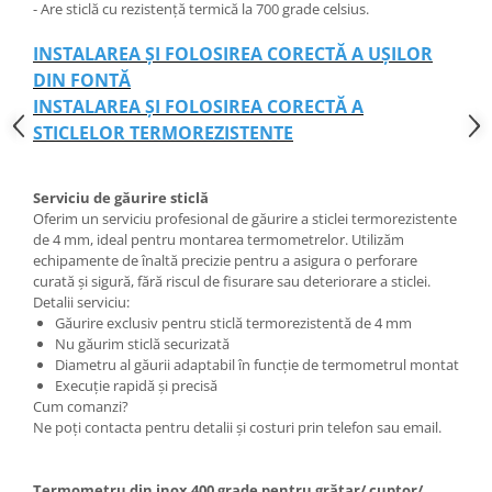
- Are sticlă cu rezistență termică la 700 grade celsius.
INSTALAREA ȘI FOLOSIREA CORECTĂ A UȘILOR
DIN FONTĂ
INSTALAREA ȘI FOLOSIREA CORECTĂ A
STICLELOR TERMOREZISTENTE
Serviciu de găurire sticlă
Oferim un serviciu profesional de găurire a sticlei termorezistente
de 4 mm, ideal pentru montarea termometrelor. Utilizăm
echipamente de înaltă precizie pentru a asigura o perforare
curată și sigură, fără riscul de fisurare sau deteriorare a sticlei.
Detalii serviciu:
Găurire exclusiv pentru sticlă termorezistentă de 4 mm
Nu găurim sticlă securizată
Diametru al găurii adaptabil în funcție de termometrul montat
Execuție rapidă și precisă
Cum comanzi?
Ne poți contacta pentru detalii și costuri prin telefon sau email.
Termometru din inox 400 grade pentru grătar/ cuptor/