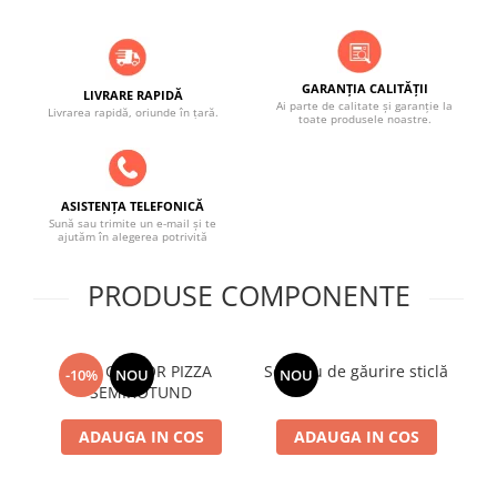
GARANȚIA CALITĂȚII
LIVRARE RAPIDĂ
Ai parte de calitate și garanție la
Livrarea rapidă, oriunde în țară.
toate produsele noastre.
ASISTENȚA TELEFONICĂ
Sună sau trimite un e-mail și te
ajutăm în alegerea potrivită
PRODUSE COMPONENTE
UȘA CUPTOR PIZZA
Serviciu de găurire sticlă
Te
-10%
NOU
NOU
SEMIROTUND
ADAUGA IN COS
ADAUGA IN COS