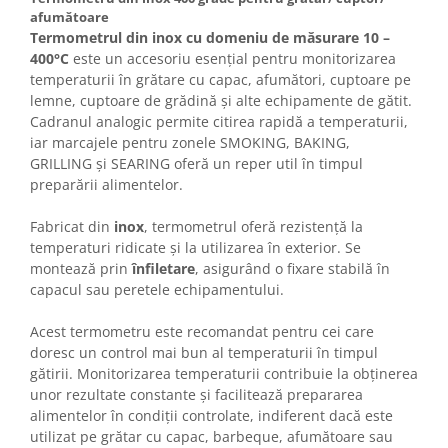
afumătoare
Termometrul din inox cu domeniu de măsurare 10 –
400°C
este un accesoriu esențial pentru monitorizarea
temperaturii în grătare cu capac, afumători, cuptoare pe
lemne, cuptoare de grădină și alte echipamente de gătit.
Cadranul analogic permite citirea rapidă a temperaturii,
iar marcajele pentru zonele SMOKING, BAKING,
GRILLING și SEARING oferă un reper util în timpul
preparării alimentelor.
Fabricat din
inox
, termometrul oferă rezistență la
temperaturi ridicate și la utilizarea în exterior. Se
montează prin
înfiletare
, asigurând o fixare stabilă în
capacul sau peretele echipamentului.
Acest termometru este recomandat pentru cei care
doresc un control mai bun al temperaturii în timpul
gătirii. Monitorizarea temperaturii contribuie la obținerea
unor rezultate constante și facilitează prepararea
alimentelor în condiții controlate, indiferent dacă este
utilizat pe grătar cu capac, barbeque, afumătoare sau