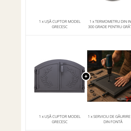
SOBE ȘI ȘEMINEE
STICLĂ TERMOREZISTENTĂ
TIMP LIBER IN NATURA
1 x UȘĂ CUPTOR MODEL
1 x TERMOMETRU DIN I
TRUSE SI ACCESORII PROFESIONALE
GRECESC
300 GRADE PENTRU GRĂ
DE CURATARE HORN
CUPTOR/ AFUMĂTOA
UZ GOSPODĂRESC
ȘEMINEE ȘI ÎNCĂLZITOARE DE
TERASĂ
1 x UȘĂ CUPTOR MODEL
1 x SERVICIU DE GĂURIRE
GRECESC
DIN FONTĂ