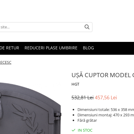
DE RETUR
REDUCERI PLASE UMBRIRE
BLOG
RECESC
UȘĂ CUPTOR MODEL 
HGT
532,81 Lei
457,56 Lei
Dimensiuni totale: 536 x 358 m
Dimensiuni montaj: 470 x 293 
Fără grătar
IN STOC