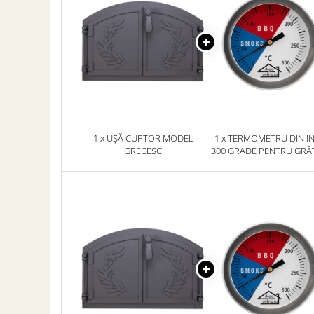
ACCESORII PENTRU GATIT
COPERTINE ȘI PRELATE
Prelată impermeabilă din
polietilenă cu inele
COȘURI DE FUM
Coșuri de fum din beton
Coșuri de fum din inox
1 x UȘĂ CUPTOR MODEL
1 x TERMOMETRU DIN I
Coșuri de fum din otel
GRECESC
300 GRADE PENTRU GRĂ
DIVERSE
CUPTOR/ AFUMĂTOA
INSTALAȚII
Baterii și accesorii
PLASE DE UMBRIRE/ ANTIGRINDINĂ
PRODUSE PENTRU GRĂDINARIT
Irigații pentru grădină
Unelte electrice
Unelte pentru grădinărit