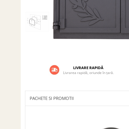
Grătare electrice
Grătare pe cărbuni
GRĂTARE PE GAZ
UȘI DIN FONTĂ
Uși de cuptor
Uși pentru sobă și șemineu
VASE DE GĂTIT
Vase pentru gătit din aluminiu
LIVRARE RAPIDĂ
Vase pentru gătit din fontă
Livrarea rapidă, oriunde în țară.
Vase pentru gătit din inox
Vase pentru gătit din oțel
REDUCERI VASE DIN FONTĂ
PACHETE SI PROMOTII
CUPTOARE PENTRU SOBĂ
ACCESORII SOBĂ, ȘEMINEU ȘI
CUPTOR
CĂRĂMIDĂ