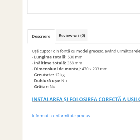
Review-uri
(0)
Descriere
Ușă cuptor din fontă cu model grecesc, având următoarele c
-
Lungime totală:
536 mm
-
Înălțime totală:
358 mm
-
Dimensiuni de montaj:
470 x 293 mm
-
Greutate:
12 kg
-
Dublură ușa:
Nu
-
Grătar:
Nu
INSTALAREA ȘI FOLOSIREA CORECTĂ A UȘI
Informatii conformitate produs