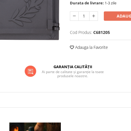
Durata de livrare:
1-3 zile
ADAUG
Cod Produs:
C681205
Adauga la Favorite
GARANȚIA CALITĂȚII
Ai parte de calitate și garanție la toate
produsele noastre.