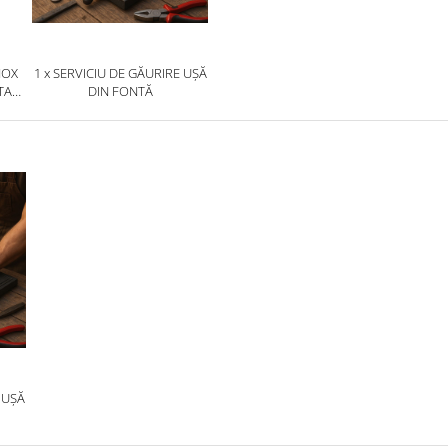
NOX
1 x SERVICIU DE GĂURIRE UȘĂ
TAR/
DIN FONTĂ
RE
 UȘĂ