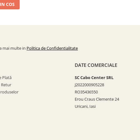
IN COS
la mai multe in
Politica de Confidentialitate
DATE COMERCIALE
 Plată
SC Cabo Center SRL
e Retur
J2022000905228
Produselor
RO35436550
Erou Craus Clemente 24
Uricani, Iasi