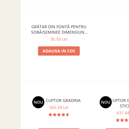
GRĂTAR DIN FONTĂ PENTRU
SOBĂ/ȘEMINEE DIMENSIUNE
170 mm x170 mm
30,50 Lei
ADAUGA IN COS
UȘĂ CUPTOR GRADINA
UȘĂ CUPTOR GRĂDINĂ CU
NOU
NOU
STIC
565,34 Lei
631,44