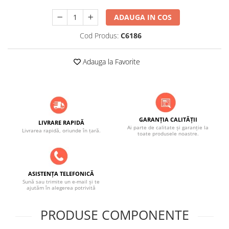
ADAUGA IN COS
Cod Produs:
C6186
Adauga la Favorite
GARANȚIA CALITĂȚII
LIVRARE RAPIDĂ
Ai parte de calitate și garanție la
Livrarea rapidă, oriunde în țară.
toate produsele noastre.
ASISTENȚA TELEFONICĂ
Sună sau trimite un e-mail și te
ajutăm în alegerea potrivită
PRODUSE COMPONENTE