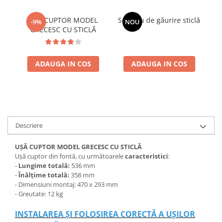
UȘĂ CUPTOR MODEL
Serviciu de găurire sticlă
Te
-9%
NOU
GRECESC CU STICLĂ
ADAUGA IN COS
ADAUGA IN COS
Descriere
UȘĂ CUPTOR MODEL GRECESC CU STICLĂ
Ușă cuptor din fontă, cu următoarele
caracteristici
:
-
Lungime totală:
536 mm
-
Înălțime totală:
358 mm
- Dimensiuni montaj: 470 x 293 mm
- Greutate: 12 kg
INSTALAREA ȘI FOLOSIREA CORECTĂ A UȘILOR