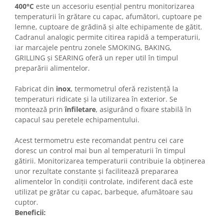
400°C
este un accesoriu esențial pentru monitorizarea
temperaturii în grătare cu capac, afumători, cuptoare pe
lemne, cuptoare de grădină și alte echipamente de gătit.
Cadranul analogic permite citirea rapidă a temperaturii,
iar marcajele pentru zonele SMOKING, BAKING,
GRILLING și SEARING oferă un reper util în timpul
preparării alimentelor.
Fabricat din
inox
, termometrul oferă rezistență la
temperaturi ridicate și la utilizarea în exterior. Se
montează prin
înfiletare
, asigurând o fixare stabilă în
capacul sau peretele echipamentului.
Acest termometru este recomandat pentru cei care
doresc un control mai bun al temperaturii în timpul
gătirii. Monitorizarea temperaturii contribuie la obținerea
unor rezultate constante și facilitează prepararea
alimentelor în condiții controlate, indiferent dacă este
utilizat pe grătar cu capac, barbeque, afumătoare sau
cuptor.
Beneficii: