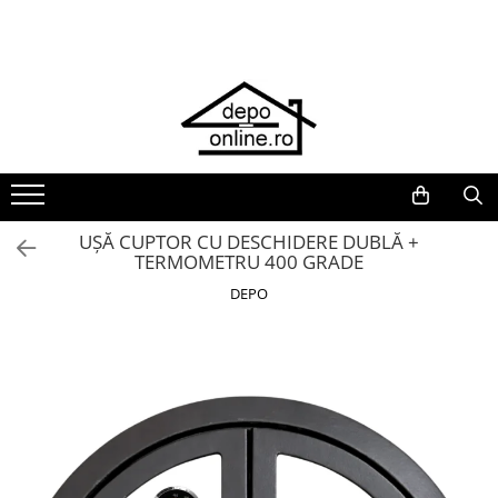
Toate Produsele
PRODUS ÎN ROMÂNIA
Plite din fontă România
Grătare barbeque din fontă
România
Grătare tehnice din fontă România
UȘĂ CUPTOR CU DESCHIDERE DUBLĂ +
TERMOMETRU 400 GRADE
Vase de gătit din fontă România
DEPO
PLITE DIN FONTĂ
GRĂTARE DE GRĂDINĂ
Accesorii pentru grătare
Cuptoare de pizza
Grătare din fontă
Grătare din inox