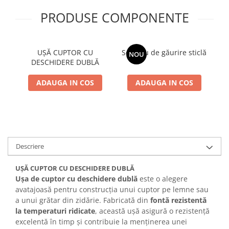
SOBE ȘI ȘEMINEE
PRODUSE COMPONENTE
STICLĂ TERMOREZISTENTĂ
TIMP LIBER IN NATURA
TRUSE SI ACCESORII PROFESIONALE
UȘĂ CUPTOR CU
Serviciu de găurire sticlă
Te
NOU
DE CURATARE HORN
DESCHIDERE DUBLĂ
UZ GOSPODĂRESC
ȘEMINEE ȘI ÎNCĂLZITOARE DE
ADAUGA IN COS
ADAUGA IN COS
TERASĂ
Descriere
UȘĂ CUPTOR CU DESCHIDERE DUBLĂ
Ușa de cuptor cu deschidere dublă
este o alegere
avatajoasă pentru construcția unui cuptor pe lemne sau
a unui grătar din zidărie. Fabricată din
fontă rezistentă
la temperaturi ridicate
, această ușă asigură o rezistență
excelentă în timp și contribuie la menținerea unei