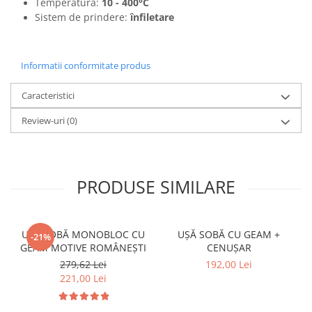
Temperatură:
10 - 400°C
Sistem de prindere:
înfiletare
Informatii conformitate produs
Caracteristici
Review-uri
(0)
PRODUSE SIMILARE
UȘĂ SOBĂ MONOBLOC CU
UȘĂ SOBĂ CU GEAM +
-21%
GEAM MOTIVE ROMÂNEȘTI
CENUȘAR
279,62 Lei
192,00 Lei
221,00 Lei