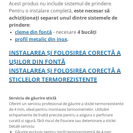
Acest produs nu include sistemul de prindere.
Pentru o instalare completă,
este necesar să
achiziționați separat unul dintre sistemele de
prindere:
cleme din fontă
- necesare
4
bucăți
profil metalic din inox
.
INSTALAREA ȘI FOLOSIREA CORECTĂ A
UȘILOR DIN FONTĂ
INSTALAREA ȘI FOLOSIREA CORECTĂ A
STICLELOR TERMOREZISTENTE
Serviciu de găurire sticlă
Oferim un serviciu profesional de găurire a sticlei termorezistente
de 4 mm, ideal pentru montarea termometrelor. Utilizăm
echipamente de înaltă precizie pentru a asigura o perforare
curată și sigură, fără riscul de fisurare sau deteriorare a sticlei.
Detalii serviciu:
Găurire exclusiv pentru sticlă termorezistentă de 4 mm