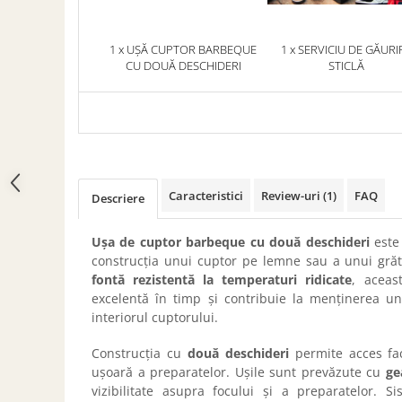
1 x UȘĂ CUPTOR BARBEQUE
1 x SERVICIU DE GĂURI
CU DOUĂ DESCHIDERI
STICLĂ
Caracteristici
Review-uri
(1)
FAQ
Descriere
Ușa de cuptor barbeque cu două deschideri
este
construcția unui cuptor pe lemne sau a unui grăta
fontă rezistentă la temperaturi ridicate
, aceas
excelentă în timp și contribuie la menținerea un
interiorul cuptorului.
Construcția cu
două deschideri
permite acces fac
ușoară a preparatelor. Ușile sunt prevăzute cu
ge
vizibilitate asupra focului și a preparatelor. S