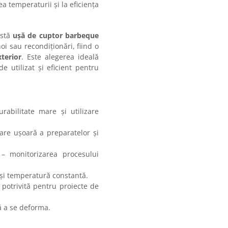
a temperaturii și la eficiența
astă
ușă de cuptor barbeque
oi sau recondiționări, fiind o
terior
. Este alegerea ideală
e utilizat și eficient pentru
rabilitate mare și utilizare
re ușoară a preparatelor și
– monitorizarea procesului
 și temperatură constantă.
 potrivită pentru proiecte de
ă a se deforma.