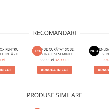
RECOMANDARI
ENTRU
PRAF DE CURĂȚAT SOBE,
UȘĂ CENUȘA
-13%
NOU
 FONTĂ - 0.5
CENTRALE SI SEMINEE
VEN
m
Lei
38,00 Lei
32,99 Lei
330
IN COS
ADAUGA IN COS
ADAUG
PRODUSE SIMILARE