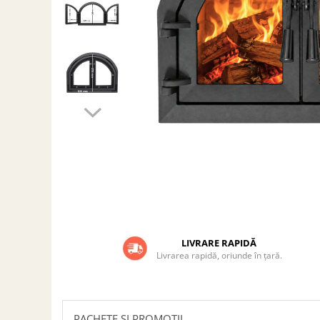
Grătare electrice
Grătare pe cărbuni
GRĂTARE PE GAZ
UȘI DIN FONTĂ
Uși de cuptor
Uși pentru sobă și șemineu
VASE DE GĂTIT
Vase pentru gătit din aluminiu
Vase pentru gătit din fontă
Vase pentru gătit din inox
Vase pentru gătit din oțel
REDUCERI VASE DIN FONTĂ
LIVRARE RAPIDĂ
CUPTOARE PENTRU SOBĂ
Livrarea rapidă, oriunde în țară.
ACCESORII SOBĂ, ȘEMINEU ȘI
CUPTOR
CĂRĂMIDĂ
PACHETE SI PROMOTII