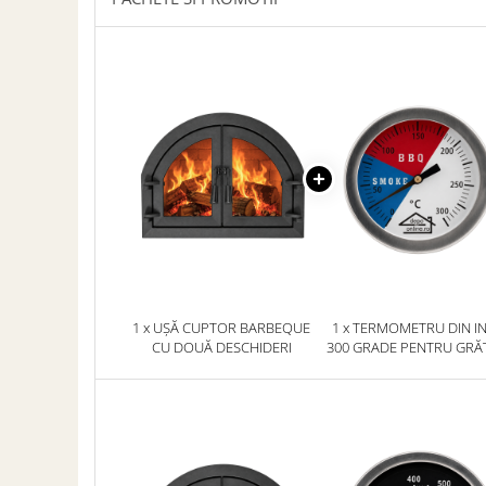
ACCESORII PENTRU GATIT
COPERTINE ȘI PRELATE
Prelată impermeabilă din
polietilenă cu inele
COȘURI DE FUM
Coșuri de fum din beton
Coșuri de fum din inox
Coșuri de fum din otel
DIVERSE
INSTALAȚII
Baterii și accesorii
1 x UȘĂ CUPTOR BARBEQUE
1 x TERMOMETRU DIN I
PLASE DE UMBRIRE/ ANTIGRINDINĂ
CU DOUĂ DESCHIDERI
300 GRADE PENTRU GRĂ
CUPTOR/ AFUMĂTOA
PRODUSE PENTRU GRĂDINARIT
Irigații pentru grădină
Unelte electrice
Unelte pentru grădinărit