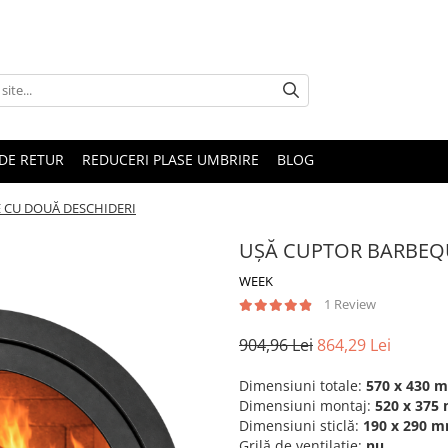
DE RETUR
REDUCERI PLASE UMBRIRE
BLOG
 CU DOUĂ DESCHIDERI
UȘĂ CUPTOR BARBEQ
WEEK
1 Review
904,96 Lei
864,29 Lei
Dimensiuni totale:
570 x 430 
Dimensiuni montaj:
520 x 375
Dimensiuni sticlă:
190 x 290 
Grilă de ventilație:
nu