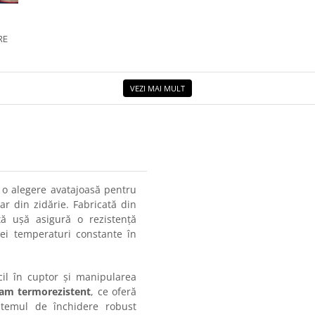
RE
VEZI MAI MULT
 o alegere avatajoasă pentru
r din zidărie. Fabricată din
tă ușă asigură o rezistență
ei temperaturi constante în
il în cuptor și manipularea
am termorezistent
, ce oferă
istemul de închidere robust