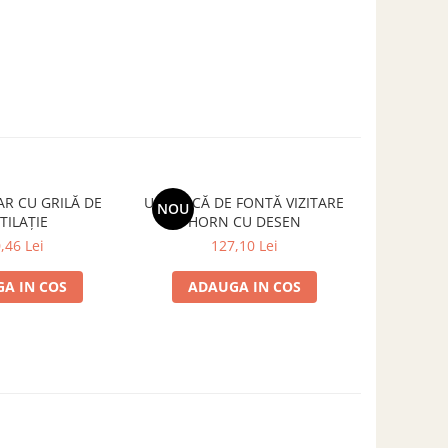
R CU GRILĂ DE
USĂ MICĂ DE FONTĂ VIZITARE
UȘĂ CURĂ
NOU
TILAȚIE
HORN CU DESEN
,46 Lei
127,10 Lei
A IN COS
ADAUGA IN COS
ADA