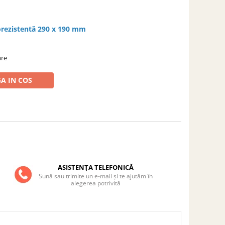
orezistentă 290 x 190 mm
are
A IN COS
ASISTENȚA TELEFONICĂ
Sună sau trimite un e-mail și te ajutăm în
alegerea potrivită