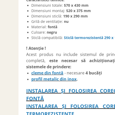
Dimensiuni totale:
570 x 430 mm
Dimensiuni montaj:
520 x 375 mm
Dimensiuni sticlă:
190 x 290 mm
Grilă de ventilație:
nu
Material:
fontă
Culoare:
negru
Sticlă compatibilă:
Sticlă termorezistentă 290 
! Atenție !
Acest produs nu include sistemul de prind
completă,
este necesar să achiziționa
sistemele de prindere:
cleme din fontă
- necesare
4
bucăți
profil metalic din inox
.
INSTALAREA ȘI FOLOSIREA CORE
FONTĂ
INSTALAREA ȘI FOLOSIREA COR
TERMOREZISTENTE