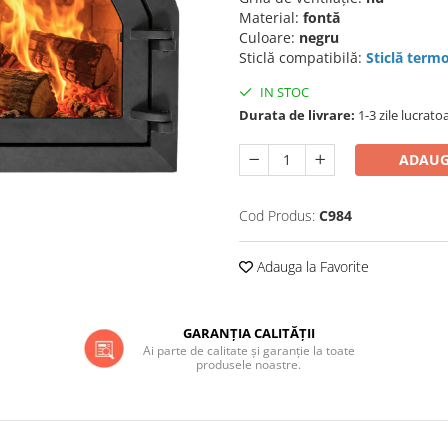
Material:
fontă
Culoare:
negru
Sticlă compatibilă:
Sticlă term
IN STOC
Durata de livrare:
1-3 zile lucrato
ADAUG
Cod Produs:
C984
Adauga la Favorite
GARANȚIA CALITĂȚII
Ai parte de calitate și garanție la toate
produsele noastre.