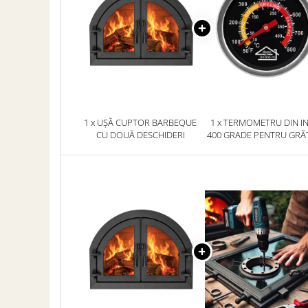
SOBE ȘI ȘEMINEE
STICLĂ TERMOREZISTENTĂ
TIMP LIBER IN NATURA
TRUSE SI ACCESORII PROFESIONALE
DE CURATARE HORN
UZ GOSPODĂRESC
ȘEMINEE ȘI ÎNCĂLZITOARE DE
1 x UȘĂ CUPTOR BARBEQUE
1 x TERMOMETRU DIN I
TERASĂ
CU DOUĂ DESCHIDERI
400 GRADE PENTRU GRĂ
CUPTOR/ AFUMĂTOA