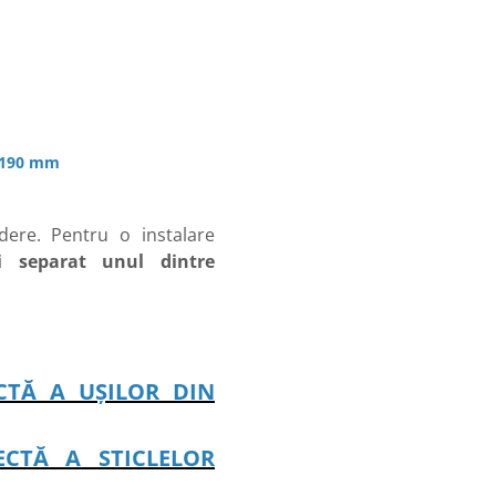
x 190 mm
ere. Pentru o instalare
ți separat unul dintre
CTĂ A UȘILOR DIN
ECTĂ A STICLELOR