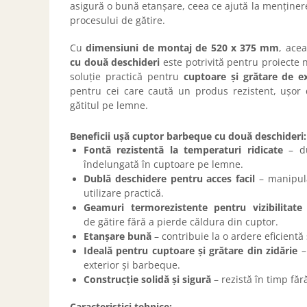
asigură o bună etanșare, ceea ce ajută la menținere
procesului de gătire.
Cu
dimensiuni de montaj de 520 x 375 mm
, ace
cu două deschideri
este potrivită pentru proiecte n
soluție practică pentru
cuptoare și grătare de ex
pentru cei care caută un produs rezistent, ușor d
gătitul pe lemne.
Beneficii ușă cuptor barbeque cu două deschideri:
Fontă rezistentă la temperaturi ridicate
– du
îndelungată în cuptoare pe lemne.
Dublă deschidere pentru acces facil
– manipula
utilizare practică.
Geamuri termorezistente pentru vizibilitate
de gătire fără a pierde căldura din cuptor.
Etanșare bună
– contribuie la o ardere eficientă
Ideală pentru cuptoare și grătare din zidărie
–
exterior și barbeque.
Construcție solidă și sigură
– rezistă în timp făr
Caracteristici tehnice: