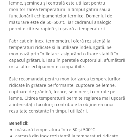
lemne, șemineu și centrală este utilizat pentru
monitorizarea temperaturii în timpul gătirii sau al
funcționării echipamentelor termice. Domeniul de
măsurare este de 50–500°C, iar cadranul analogic
permite citirea rapidă și ușoară a temperaturii.
Fabricat din inox, termometrul oferă rezistență la
temperaturi ridicate și la utilizare îndelungată. Se
montează prin înfiletare, asigurând o fixare stabilă în
capacul grătarului sau în peretele cuptorului, afumătorii
ori al altor echipamente compatibile.
Este recomandat pentru monitorizarea temperaturilor
ridicate în grătare performante, cuptoare pe lemne,
cuptoare de grădină, focare, șeminee și centrale pe
lemne. Citirea temperaturii permite reglarea mai ușoară
a intensității focului și contribuie la obținerea unor
rezultate constante în timpul utilizării.
Beneficii:
măsoară temperatura între 50 și 500°C
carcasă din inox rezistentă la temperaturi ridicate