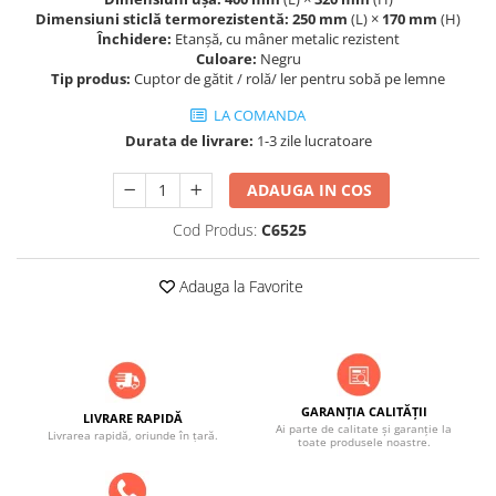
ACCESORII PENTRU GATIT
Dimensiuni sticlă termorezistentă:
250 mm
(L) ×
170 mm
(H)
COPERTINE ȘI PRELATE
Închidere:
Etanșă, cu mâner metalic rezistent
Culoare:
Negru
Prelată impermeabilă din
Tip produs:
Cuptor de gătit / rolă/ ler pentru sobă pe lemne
polietilenă cu inele
LA COMANDA
COȘURI DE FUM
Durata de livrare:
1-3 zile lucratoare
Coșuri de fum din beton
Coșuri de fum din inox
ADAUGA IN COS
Coșuri de fum din otel
Cod Produs:
C6525
DIVERSE
INSTALAȚII
Adauga la Favorite
Baterii și accesorii
PLASE DE UMBRIRE/ ANTIGRINDINĂ
PRODUSE PENTRU GRĂDINARIT
Irigații pentru grădină
GARANȚIA CALITĂȚII
LIVRARE RAPIDĂ
Ai parte de calitate și garanție la
Unelte electrice
Livrarea rapidă, oriunde în țară.
toate produsele noastre.
Unelte pentru grădinărit