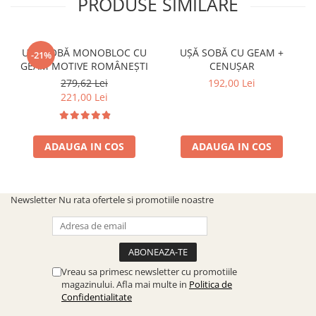
PRODUSE SIMILARE
UȘĂ SOBĂ MONOBLOC CU
UȘĂ SOBĂ CU GEAM +
-21%
GEAM MOTIVE ROMÂNEȘTI
CENUȘAR
279,62 Lei
192,00 Lei
221,00 Lei
ADAUGA IN COS
ADAUGA IN COS
Newsletter
Nu rata ofertele si promotiile noastre
Vreau sa primesc newsletter cu promotiile
magazinului. Afla mai multe in
Politica de
Confidentialitate