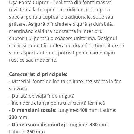
Ușă Fontă Cuptor – realizată din fontă masivă,
rezistentă la temperaturi ridicate, concepută
special pentru cuptoare tradiționale, sobe sau
grătare. Asigură o închidere sigură și durabilă,
menținând căldura constantă în interiorul
cuptorului pentru o coacere uniformă. Designul
clasic și robust îi conferă nu doar funcționalitate, ci
și un aspect autentic, potrivit pentru amenajări
rustice sau moderne.
Caracteristici principale:
- Material: fontă de înaltă calitate, rezistentă la foc
și uzură
- Durată de viață îndelungată
- Închidere etanșă pentru eficiență termică
-
Dimensiuni totale
: Lungime:
400
mm; Latime:
320
mm
-
Dimensiuni de montaj
: Lungime:
330
mm;
Latime:
250
mm