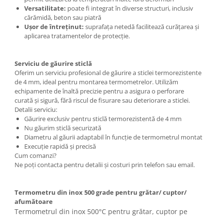
Versatilitate:
poate fi integrat în diverse structuri, inclusiv
cărămidă, beton sau piatră
Ușor de întreținut:
suprafața netedă facilitează curățarea și
aplicarea tratamentelor de protecție.
Serviciu de găurire sticlă
Oferim un serviciu profesional de găurire a sticlei termorezistente
de 4 mm, ideal pentru montarea termometrelor. Utilizăm
echipamente de înaltă precizie pentru a asigura o perforare
curată și sigură, fără riscul de fisurare sau deteriorare a sticlei.
Detalii serviciu:
Găurire exclusiv pentru sticlă termorezistentă de 4 mm
Nu găurim sticlă securizată
Diametru al găurii adaptabil în funcție de termometrul montat
Execuție rapidă și precisă
Cum comanzi?
Ne poți contacta pentru detalii și costuri prin telefon sau email.
Termometru din inox 500 grade pentru grătar/ cuptor/
afumătoare
Termometrul din inox 500°C pentru grătar, cuptor pe