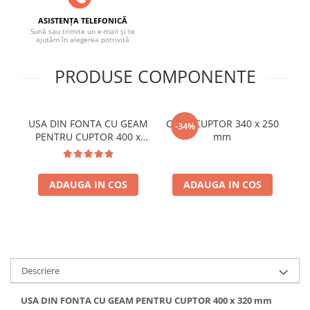
SOBE ȘI ȘEMINEE
ASISTENȚA TELEFONICĂ
STICLĂ TERMOREZISTENTĂ
Sună sau trimite un e-mail și te
ajutăm în alegerea potrivită
TIMP LIBER IN NATURA
TRUSE SI ACCESORII PROFESIONALE
PRODUSE COMPONENTE
DE CURATARE HORN
UZ GOSPODĂRESC
ȘEMINEE ȘI ÎNCĂLZITOARE DE
USA DIN FONTA CU GEAM
CORP CUPTOR 340 x 250
Se
TERASĂ
-34%
PENTRU CUPTOR 400 x
mm
320 mm
ADAUGA IN COS
ADAUGA IN COS
Descriere
USA DIN FONTA CU GEAM PENTRU CUPTOR 400 x 320 mm