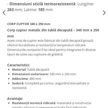
-
Dimensiuni sticlă termorezistentă
: Lungime:
263
mm; Latime:
185
mm
CORP CUPTOR 340 x 250 mm
Corp cuptor metalic din tablă decapată – 340 mm x 250
mm
Acest corp de cuptor este fabricat din tablă decapată groasă,
oferind durabilitate și rezistență la temperaturi ridicate.
Dimensiunile compacte îl fac ideal pentru integrarea în diverse
tipuri de sobe sau cuptoare de grădină.
Caracteristici:
Material:
Tablă decapată
Dimensiuni exterioare:
340 mm x 250 mm
Adâncime
: 400 mm
Sudură:
Completă pe contur, asigurând etanșeitate și
rezistență.
Avantaje:
Rezistență termică ridicată:
materialul și construcția
permit utilizarea la temperaturi înalte fără deformări