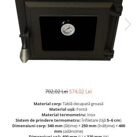
Grătare electrice
Grătare pe cărbuni
GRĂTARE PE GAZ
UȘI DIN FONTĂ
Uși de cuptor
Uși pentru sobă și șemineu
VASE DE GĂTIT
Vase pentru gătit din aluminiu
Vase pentru gătit din fontă
Vase pentru gătit din inox
702,02 Lei
574,02 Lei
Vase pentru gătit din oțel
REDUCERI VASE DIN FONTĂ
Material corp:
Tablă decapată groasă
CUPTOARE PENTRU SOBĂ
Material ușă:
Fontă
Material termometru:
Inox
ACCESORII SOBĂ, ȘEMINEU ȘI
Sistem de prindere termometru:
Înfiletare (tijă
5–6 cm
)
CUPTOR
Dimensiuni corp:
340 mm
(lățime) ×
250 mm
(înălțime) ×
400
CĂRĂMIDĂ
mm
(adâncime)
Dimensiuni ușă:
400 mm
(L) ×
320 mm
(H)