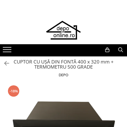
Toate Produsele
PRODUS ÎN ROMÂNIA
Plite din fontă România
Grătare barbeque din fontă
România
Grătare tehnice din fontă România
CUPTOR CU UȘĂ DIN FONTĂ 400 x 320 mm +
TERMOMETRU 500 GRADE
Vase de gătit din fontă România
DEPO
PLITE DIN FONTĂ
GRĂTARE DE GRĂDINĂ
-18%
Accesorii pentru grătare
Cuptoare de pizza
Grătare din fontă
Grătare din inox