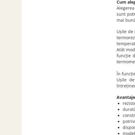
Cum alegi
Alegerea
sunt pot
mai bună 
Ușile de 
termorez
temperat
Atât mode
funcție 
termome
În funcți
Ușile de
întreține
Avantaje
rezist
durată
constr
potriv
dispon
modele