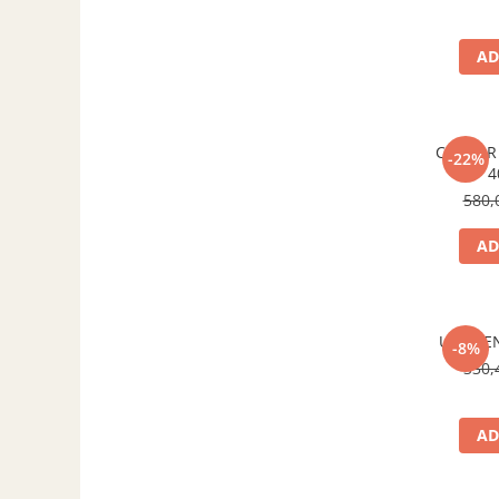
Grătare electrice
Grătare pe cărbuni
AD
GRĂTARE PE GAZ
UȘI DIN FONTĂ
Uși de cuptor
CUPTOR 
-22%
Uși pentru sobă și șemineu
4
580,
VASE DE GĂTIT
Vase pentru gătit din aluminiu
AD
Vase pentru gătit din fontă
Vase pentru gătit din inox
Vase pentru gătit din oțel
UȘA CE
-8%
330,
REDUCERI VASE DIN FONTĂ
CUPTOARE PENTRU SOBĂ
ACCESORII SOBĂ, ȘEMINEU ȘI
AD
CUPTOR
CĂRĂMIDĂ