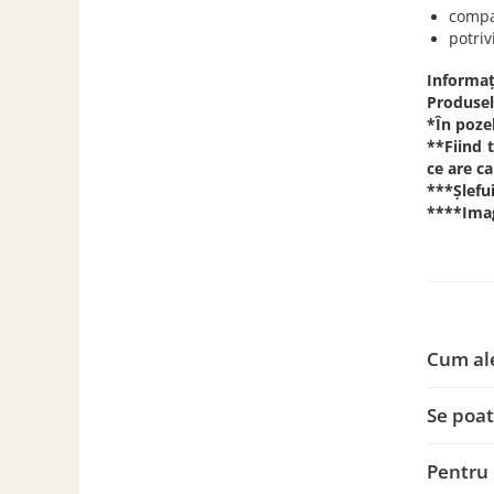
compa
potriv
Informaț
Produsel
*În poze
**Fiind 
ce are c
***Șlefu
****Imagi
Cum ale
Se poa
Pentru 