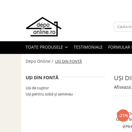
Toate Produsele
PRODUS ÎN ROMÂNIA
Plite din fontă România
TOATE PRODUSELE
TESTIMONIALE
FORMULAR 
Grătare barbeque din fontă
România
Depo Online /
UȘI DIN FONTĂ
Grătare tehnice din fontă România
Vase de gătit din fontă România
UȘI D
UȘI DIN FONTĂ
PLITE DIN FONTĂ
Afiseaza:
Uși de cuptor
GRĂTARE DE GRĂDINĂ
Uși pentru sobă și șemineu
Accesorii pentru grătare
Cuptoare de pizza
UȘĂ S
Grătare din fontă
-21%
GEAM M
Grătare din inox
279,