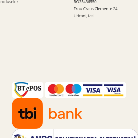
Produselor
RO35436550
Erou Craus Clemente 24
Uricani, Iasi