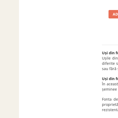
SOBE ȘI ȘEMINEE
STICLĂ TERMOREZISTENTĂ
AD
TIMP LIBER IN NATURA
TRUSE SI ACCESORII PROFESIONALE
DE CURATARE HORN
UZ GOSPODĂRESC
ȘEMINEE ȘI ÎNCĂLZITOARE DE
TERASĂ
Uși din 
Ușile di
diferite
sau fără 
Uși din 
În aceas
șeminee 
Fonta den
proprietă
rezistent