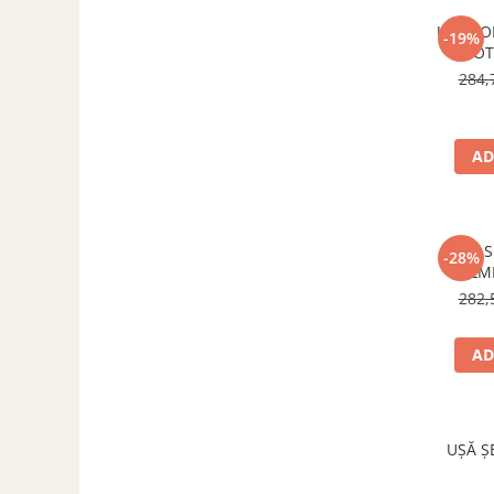
ACCESORII PENTRU GATIT
UȘĂ S
COPERTINE ȘI PRELATE
-19%
MOT
Prelată impermeabilă din
284,
polietilenă cu inele
COȘURI DE FUM
Coșuri de fum din beton
AD
Coșuri de fum din inox
Coșuri de fum din otel
UȘĂ 
DIVERSE
-28%
PALM
INSTALAȚII
282,
Baterii și accesorii
PLASE DE UMBRIRE/ ANTIGRINDINĂ
AD
PRODUSE PENTRU GRĂDINARIT
Irigații pentru grădină
Unelte electrice
UȘĂ Ș
Unelte pentru grădinărit