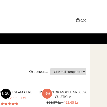
0,00
Ordoneaza:
INEU CU GEAM CERBI
UȘĂ CUPTOR MODEL GRECESC
NOU
-9%
CU STICLĂ
55 Lei
299,96 Lei
506,37 Lei
462,65 Lei