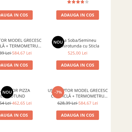
AUGA IN COS
ADAUGA IN COS
TOR MODEL GRECESC
Usa Soba/Semineu
NOU
CLĂ + TERMOMETRU
Semirotunda cu Sticla
500 GRADE
39 Lei
584,67 Lei
525,00 Lei
AUGA IN COS
ADAUGA IN COS
 CUPTOR PIZZA
UȘĂ CUPTOR MODEL GRECESC
NOU
-7%
SEMIROTUND
CU STICLĂ + TERMOMETRU
300 GRADE
54 Lei
462,65 Lei
628,39 Lei
584,67 Lei
AUGA IN COS
ADAUGA IN COS