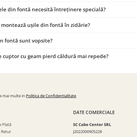
le din fontă necesită întreținere specială?
montează ușile din fontă în zidărie?
in fontă sunt vopsite?
e cuptor cu geam pierd căldură mai repede?
la mai multe in
Politica de Confidentialitate
DATE COMERCIALE
 Plată
SC Cabo Center SRL
e Retur
J2022000905228