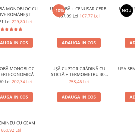
OBĂ MONOBLOC CU
UȘĂ SOBĂ + CENUȘAR CERBI
UȘĂ CE
-10%
NOU
IVE ROMÂNEȘTI
187,09 Lei
167,77 Lei
71 Lei
229,80 Lei
AUGA IN COS
ADAUGA IN COS
AD
SOBĂ MONOBLOC
UȘĂ CUPTOR GRĂDINĂ CU
USA SEM
IERI ECONOMICĂ
STICLĂ + TERMOMETRU 300
GRADE
50 Lei
202,34 Lei
753,46 Lei
AUGA IN COS
ADAUGA IN COS
AD
EMINEU CU GEAM
660,92 Lei