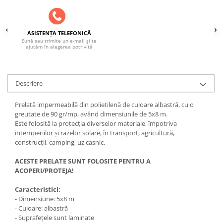
SOBE ȘI ȘEMINEE
STICLĂ TERMOREZISTENTĂ
TIMP LIBER IN NATURA
ASISTENȚA TELEFONICĂ
Sună sau trimite un e-mail și te
TRUSE SI ACCESORII PROFESIONALE
ajutăm în alegerea potrivită
DE CURATARE HORN
UZ GOSPODĂRESC
ȘEMINEE ȘI ÎNCĂLZITOARE DE
Descriere
TERASĂ
Prelată impermeabilă din polietilenă de culoare albastră, cu o
greutate de 90 gr/mp, având dimensiunile de 5x8 m.
Este folosită la protecția diverselor materiale, împotriva
intemperiilor și razelor solare, în transport, agricultură,
construcții, camping, uz casnic.
ACESTE PRELATE SUNT FOLOSITE PENTRU A
ACOPERI/PROTEJA!
Caracteristici:
- Dimensiune: 5x8 m
- Culoare: albastră
- Suprafețele sunt laminate