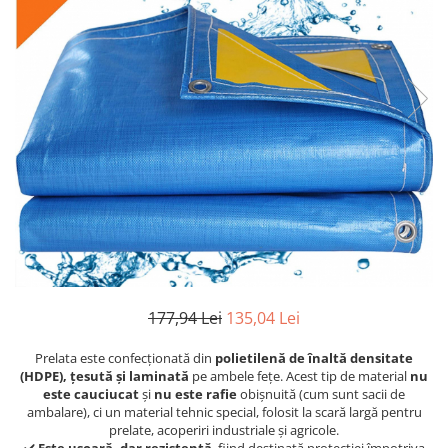
Grătare electrice
Grătare pe cărbuni
GRĂTARE PE GAZ
UȘI DIN FONTĂ
Uși de cuptor
Uși pentru sobă și șemineu
VASE DE GĂTIT
Vase pentru gătit din aluminiu
Vase pentru gătit din fontă
Vase pentru gătit din inox
Vase pentru gătit din oțel
177,94 Lei
135,04 Lei
REDUCERI VASE DIN FONTĂ
CUPTOARE PENTRU SOBĂ
Prelata este confecționată din
polietilenă de înaltă densitate
(HDPE), țesută și laminată
pe ambele fețe. Acest tip de material
nu
ACCESORII SOBĂ, ȘEMINEU ȘI
este cauciucat
și
nu este rafie
obișnuită (cum sunt sacii de
CUPTOR
ambalare), ci un material tehnic special, folosit la scară largă pentru
CĂRĂMIDĂ
prelate, acoperiri industriale și agricole.