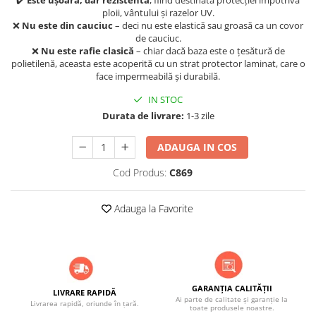
✔️
Este ușoară, dar rezistentă
, fiind destinată protecției împotriva
ACCESORII PENTRU GATIT
ploii, vântului și razelor UV.
COPERTINE ȘI PRELATE
❌
Nu este din cauciuc
– deci nu este elastică sau groasă ca un covor
de cauciuc.
Prelată impermeabilă din
❌
Nu este rafie clasică
– chiar dacă baza este o țesătură de
polietilenă cu inele
polietilenă, aceasta este acoperită cu un strat protector laminat, care o
face impermeabilă și durabilă.
COȘURI DE FUM
Coșuri de fum din beton
IN STOC
Durata de livrare:
1-3 zile
Coșuri de fum din inox
Coșuri de fum din otel
ADAUGA IN COS
DIVERSE
Cod Produs:
C869
INSTALAȚII
Baterii și accesorii
Adauga la Favorite
PLASE DE UMBRIRE/ ANTIGRINDINĂ
PRODUSE PENTRU GRĂDINARIT
Irigații pentru grădină
Unelte electrice
GARANȚIA CALITĂȚII
LIVRARE RAPIDĂ
Unelte pentru grădinărit
Ai parte de calitate și garanție la
Livrarea rapidă, oriunde în țară.
toate produsele noastre.