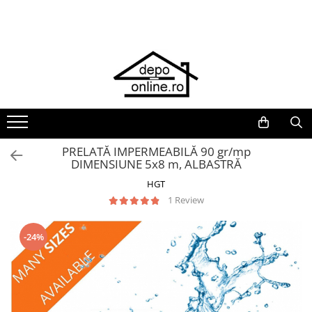
Toate Produsele
PRODUS ÎN ROMÂNIA
Plite din fontă România
Grătare barbeque din fontă
România
Grătare tehnice din fontă România
PRELATĂ IMPERMEABILĂ 90 gr/mp
DIMENSIUNE 5x8 m, ALBASTRĂ
Vase de gătit din fontă România
HGT
PLITE DIN FONTĂ
1 Review
GRĂTARE DE GRĂDINĂ
Accesorii pentru grătare
-24%
Cuptoare de pizza
Grătare din fontă
Grătare din inox