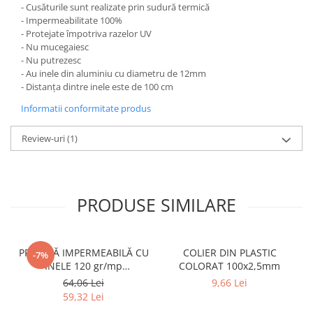
- Cusăturile sunt realizate prin sudură termică
- Impermeabilitate 100%
- Protejate împotriva razelor UV
- Nu mucegaiesc
- Nu putrezesc
- Au inele din aluminiu cu diametru de 12mm
- Distanța dintre inele este de 100 cm
Informatii conformitate produs
Review-uri
(1)
PRODUSE SIMILARE
PRELATĂ IMPERMEABILĂ CU
COLIER DIN PLASTIC
-7%
INELE 120 gr/mp
COLORAT 100x2,5mm
DIMENSIUNE 3x4 m, VERDE
64,06 Lei
9,66 Lei
59,32 Lei